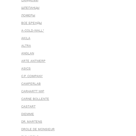
САНДАЛИИ
ШЛЕПАНЦЫ
ЛОФЕРЫ
ВСЕ БРЕНДЫ
A-COLD-WALL*
AKILA
ALTRA
ANGLAN
ARTE ANTWERP
ASICS
C.P. COMPANY
CAMPERLAB
CARHARTT WIP
CARNE BOLLENTE
CASTART
DIEMME
DR. MARTENS
DROLE DE MONSIEUR