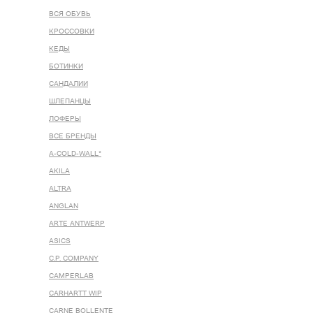
ВСЯ ОБУВЬ
КРОССОВКИ
КЕДЫ
БОТИНКИ
САНДАЛИИ
ШЛЕПАНЦЫ
ЛОФЕРЫ
ВСЕ БРЕНДЫ
A-COLD-WALL*
AKILA
ALTRA
ANGLAN
ARTE ANTWERP
ASICS
C.P. COMPANY
CAMPERLAB
CARHARTT WIP
CARNE BOLLENTE