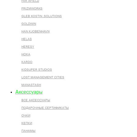
FAR AFIELD
FRIZMWORKS
GLEB KOSTIN .SOLUTIONS
GOLDWIN
HAN KJOBENHAVN
HELAS
HERESY
HOKA
KARDO
KIDSUPER STUDIOS
LOST MANAGEMENT CITIES
MANASTASH
Аксессуары
ВСЕ AКСЕССУАРЫ
ПОДАРОЧНЫЕ СЕРТИФИКАТЫ
ОЧКИ
КЕПКИ
ПАНАМЫ