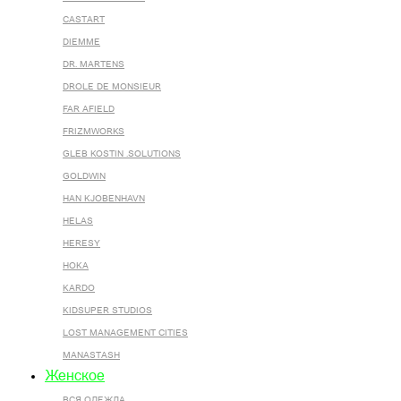
CASTART
DIEMME
DR. MARTENS
DROLE DE MONSIEUR
FAR AFIELD
FRIZMWORKS
GLEB KOSTIN .SOLUTIONS
GOLDWIN
HAN KJOBENHAVN
HELAS
HERESY
HOKA
KARDO
KIDSUPER STUDIOS
LOST MANAGEMENT CITIES
MANASTASH
Женское
ВСЯ ОДЕЖДА