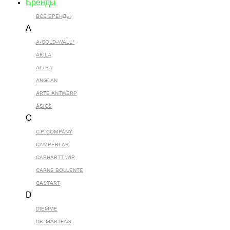
Бренды
ВСЕ БРЕНДЫ
A
A-COLD-WALL*
AKILA
ALTRA
ANGLAN
ARTE ANTWERP
ASICS
C
C.P. COMPANY
CAMPERLAB
CARHARTT WIP
CARNE BOLLENTE
CASTART
D
DIEMME
DR. MARTENS