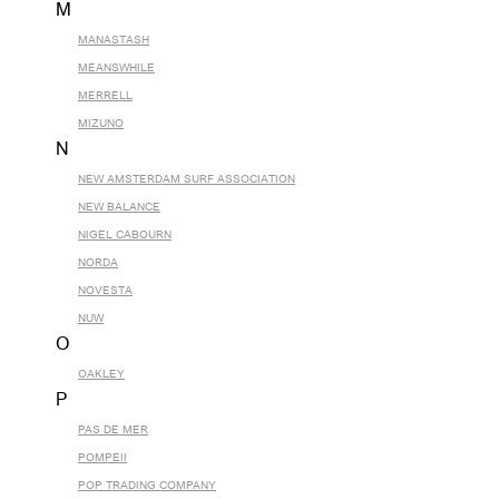
M
MANASTASH
MEANSWHILE
MERRELL
MIZUNO
N
NEW AMSTERDAM SURF ASSOCIATION
NEW BALANCE
NIGEL CABOURN
NORDA
NOVESTA
NUW
O
OAKLEY
P
PAS DE MER
POMPEII
POP TRADING COMPANY