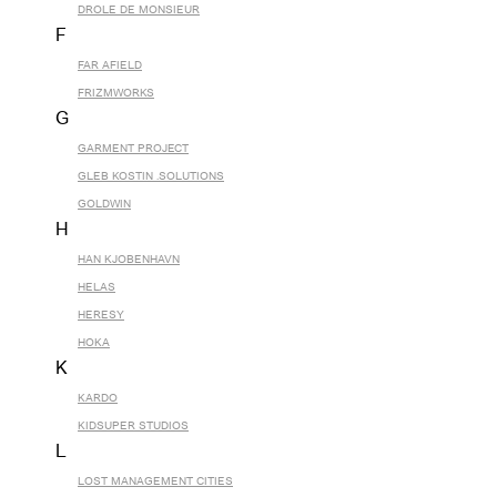
DROLE DE MONSIEUR
F
FAR AFIELD
FRIZMWORKS
G
GARMENT PROJECT
GLEB KOSTIN .SOLUTIONS
GOLDWIN
H
HAN KJOBENHAVN
HELAS
HERESY
HOKA
K
KARDO
KIDSUPER STUDIOS
L
LOST MANAGEMENT CITIES