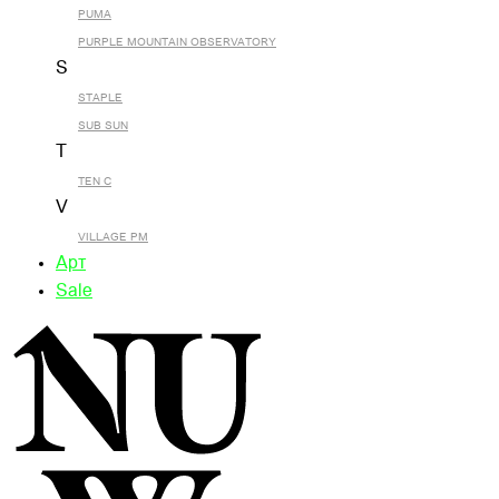
PUMA
PURPLE MOUNTAIN OBSERVATORY
S
STAPLE
SUB SUN
T
TEN C
V
VILLAGE PM
Арт
Sale