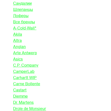
Сандалии
Шлепанцы
Лоферы
Все бренды
A-Cold-Wall*
Akila
Altra
Anglan
Arte Antwerp
Asics
C.P. Company
CamperLab
Carhartt WIP
Carne Bollente
Castart
Diemme
Dr. Martens
Drole de Monsieur