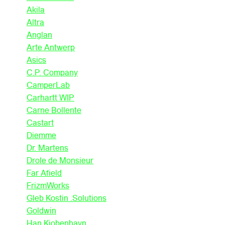
Akila
Altra
Anglan
Arte Antwerp
Asics
C.P. Company
CamperLab
Carhartt WIP
Carne Bollente
Castart
Diemme
Dr. Martens
Drole de Monsieur
Far Afield
FrizmWorks
Gleb Kostin .Solutions
Goldwin
Han Kjobenhavn