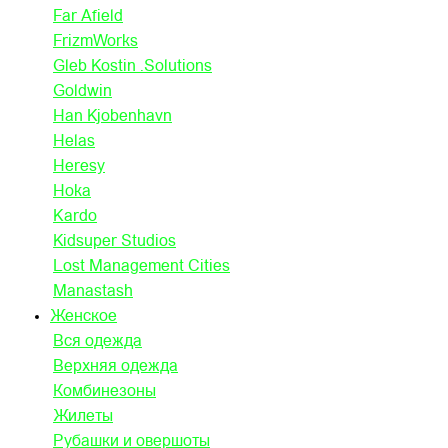
Far Afield
FrizmWorks
Gleb Kostin .Solutions
Goldwin
Han Kjobenhavn
Helas
Heresy
Hoka
Kardo
Kidsuper Studios
Lost Management Cities
Manastash
Женское
Вся одежда
Верхняя одежда
Комбинезоны
Жилеты
Рубашки и овершоты