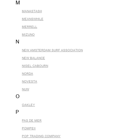
M
MANASTASH
MEANSWHILE
MERRELL
MIZUNO
N
NEW AMSTERDAM SURF ASSOCIATION
NEW BALANCE
NIGEL CABOURN
NORDA
NOVESTA
NUW
O
OAKLEY
P
PAS DE MER
POMPEII
POP TRADING COMPANY