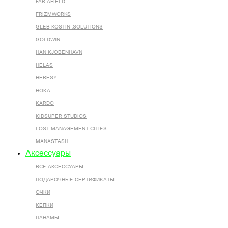
FAR AFIELD
FRIZMWORKS
GLEB KOSTIN .SOLUTIONS
GOLDWIN
HAN KJOBENHAVN
HELAS
HERESY
HOKA
KARDO
KIDSUPER STUDIOS
LOST MANAGEMENT CITIES
MANASTASH
Аксессуары
ВСЕ AКСЕССУАРЫ
ПОДАРОЧНЫЕ СЕРТИФИКАТЫ
ОЧКИ
КЕПКИ
ПАНАМЫ