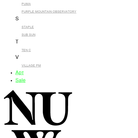
PUMA
PURPLE MOUNTAIN OBSERVATORY
S
STAPLE
SUB SUN
T
TEN C
V
VILLAGE PM
Арт
Sale