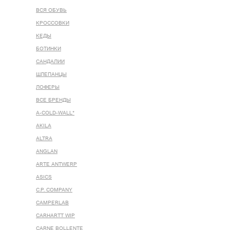
ВСЯ ОБУВЬ
КРОССОВКИ
КЕДЫ
БОТИНКИ
САНДАЛИИ
ШЛЕПАНЦЫ
ЛОФЕРЫ
ВСЕ БРЕНДЫ
A-COLD-WALL*
AKILA
ALTRA
ANGLAN
ARTE ANTWERP
ASICS
C.P. COMPANY
CAMPERLAB
CARHARTT WIP
CARNE BOLLENTE