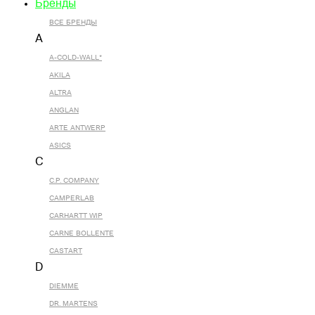
Бренды
ВСЕ БРЕНДЫ
A
A-COLD-WALL*
AKILA
ALTRA
ANGLAN
ARTE ANTWERP
ASICS
C
C.P. COMPANY
CAMPERLAB
CARHARTT WIP
CARNE BOLLENTE
CASTART
D
DIEMME
DR. MARTENS