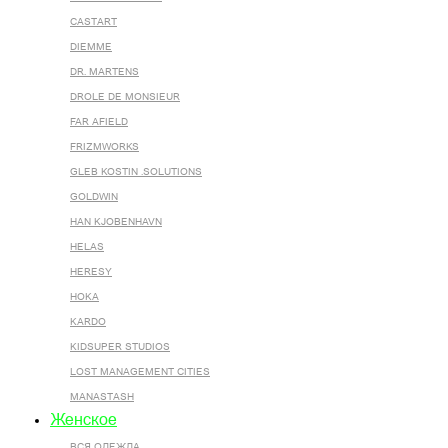
CASTART
DIEMME
DR. MARTENS
DROLE DE MONSIEUR
FAR AFIELD
FRIZMWORKS
GLEB KOSTIN .SOLUTIONS
GOLDWIN
HAN KJOBENHAVN
HELAS
HERESY
HOKA
KARDO
KIDSUPER STUDIOS
LOST MANAGEMENT CITIES
MANASTASH
Женское
ВСЯ ОДЕЖДА