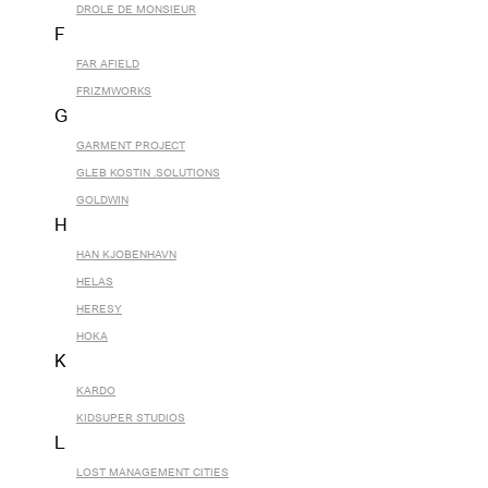
DROLE DE MONSIEUR
F
FAR AFIELD
FRIZMWORKS
G
GARMENT PROJECT
GLEB KOSTIN .SOLUTIONS
GOLDWIN
H
HAN KJOBENHAVN
HELAS
HERESY
HOKA
K
KARDO
KIDSUPER STUDIOS
L
LOST MANAGEMENT CITIES