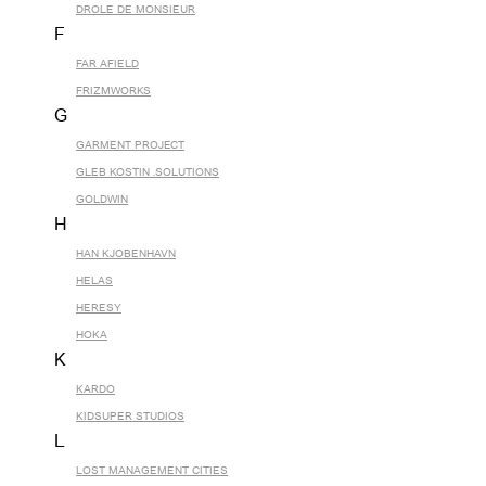
DROLE DE MONSIEUR
F
FAR AFIELD
FRIZMWORKS
G
GARMENT PROJECT
GLEB KOSTIN .SOLUTIONS
GOLDWIN
H
HAN KJOBENHAVN
HELAS
HERESY
HOKA
K
KARDO
KIDSUPER STUDIOS
L
LOST MANAGEMENT CITIES