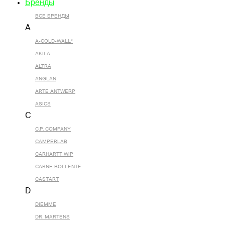
Бренды
ВСЕ БРЕНДЫ
A
A-COLD-WALL*
AKILA
ALTRA
ANGLAN
ARTE ANTWERP
ASICS
C
C.P. COMPANY
CAMPERLAB
CARHARTT WIP
CARNE BOLLENTE
CASTART
D
DIEMME
DR. MARTENS