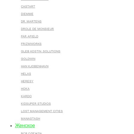
CASTART
DIEMME
DR. MARTENS
DROLE DE MONSIEUR
FAR AFIELD
FRIZMWORKS
GLEB KOSTIN .SOLUTIONS
GOLDWIN
HAN KJOBENHAVN
HELAS
HERESY
HOKA
KARDO
KIDSUPER STUDIOS
LOST MANAGEMENT CITIES
MANASTASH
Женское
ВСЯ ОДЕЖДА