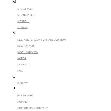
M
MANASTASH
MEANSWHILE
MERRELL
MIZUNO
N
NEW AMSTERDAM SURF ASSOCIATION
NEW BALANCE
NIGEL CABOURN
NORDA
NOVESTA
NUW
O
OAKLEY
P
PAS DE MER
POMPEII
POP TRADING COMPANY