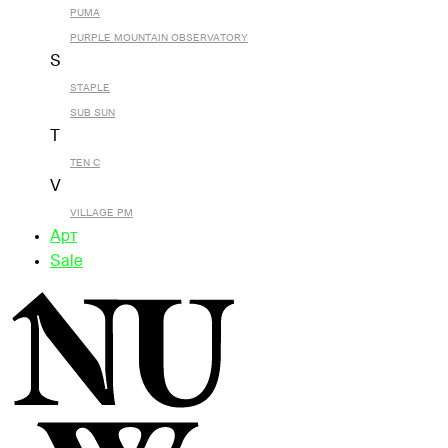
PUMA
PURPLE MOUNTAIN OBSERVATORY
S
STAPLE
SUB SUN
T
TEN C
V
VILLAGE PM
Арт
Sale