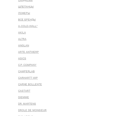
САНДАЛИИ
ШЛЕПАНЦЫ
ЛОФЕРЫ
ВСЕ БРЕНДЫ
A-COLD-WALL*
AKILA
ALTRA
ANGLAN
ARTE ANTWERP
ASICS
C.P. COMPANY
CAMPERLAB
CARHARTT WIP
CARNE BOLLENTE
CASTART
DIEMME
DR. MARTENS
DROLE DE MONSIEUR