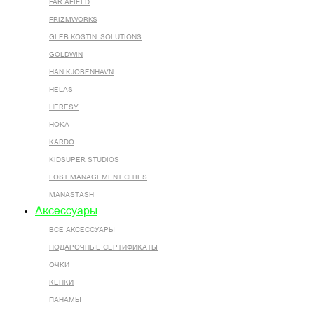
FAR AFIELD
FRIZMWORKS
GLEB KOSTIN .SOLUTIONS
GOLDWIN
HAN KJOBENHAVN
HELAS
HERESY
HOKA
KARDO
KIDSUPER STUDIOS
LOST MANAGEMENT CITIES
MANASTASH
Аксессуары
ВСЕ AКСЕССУАРЫ
ПОДАРОЧНЫЕ СЕРТИФИКАТЫ
ОЧКИ
КЕПКИ
ПАНАМЫ