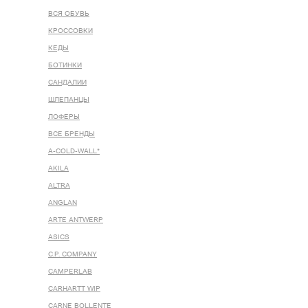
ВСЯ ОБУВЬ
КРОССОВКИ
КЕДЫ
БОТИНКИ
САНДАЛИИ
ШЛЕПАНЦЫ
ЛОФЕРЫ
ВСЕ БРЕНДЫ
A-COLD-WALL*
AKILA
ALTRA
ANGLAN
ARTE ANTWERP
ASICS
C.P. COMPANY
CAMPERLAB
CARHARTT WIP
CARNE BOLLENTE