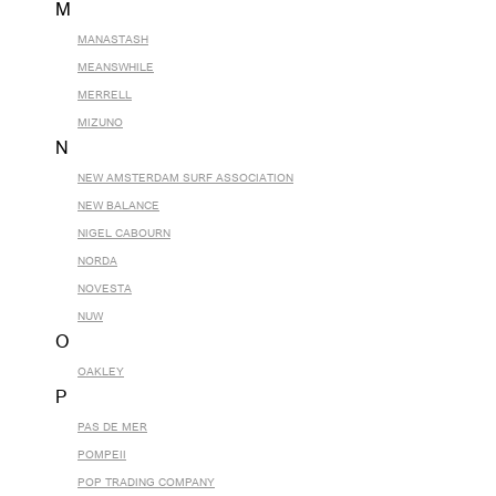
M
MANASTASH
MEANSWHILE
MERRELL
MIZUNO
N
NEW AMSTERDAM SURF ASSOCIATION
NEW BALANCE
NIGEL CABOURN
NORDA
NOVESTA
NUW
O
OAKLEY
P
PAS DE MER
POMPEII
POP TRADING COMPANY