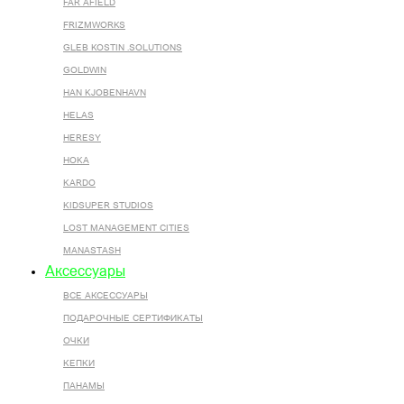
FAR AFIELD
FRIZMWORKS
GLEB KOSTIN .SOLUTIONS
GOLDWIN
HAN KJOBENHAVN
HELAS
HERESY
HOKA
KARDO
KIDSUPER STUDIOS
LOST MANAGEMENT CITIES
MANASTASH
Аксессуары
ВСЕ AКСЕССУАРЫ
ПОДАРОЧНЫЕ СЕРТИФИКАТЫ
ОЧКИ
КЕПКИ
ПАНАМЫ