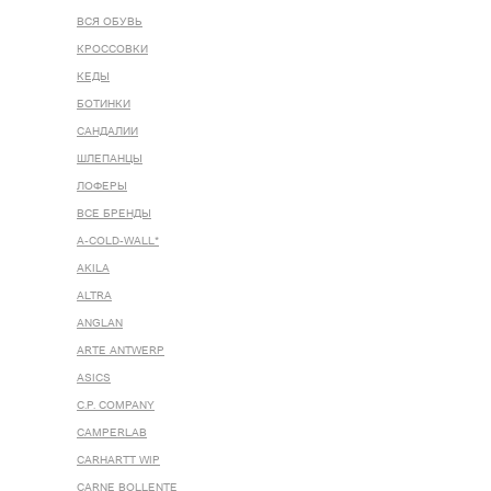
ВСЯ ОБУВЬ
КРОССОВКИ
КЕДЫ
БОТИНКИ
САНДАЛИИ
ШЛЕПАНЦЫ
ЛОФЕРЫ
ВСЕ БРЕНДЫ
A-COLD-WALL*
AKILA
ALTRA
ANGLAN
ARTE ANTWERP
ASICS
C.P. COMPANY
CAMPERLAB
CARHARTT WIP
CARNE BOLLENTE