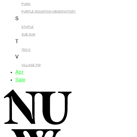
PUMA
PURPLE MOUNTAIN OBSERVATORY
S
STAPLE
SUB SUN
T
TEN C
V
VILLAGE PM
Арт
Sale