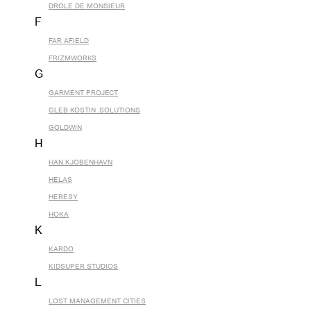
DROLE DE MONSIEUR
F
FAR AFIELD
FRIZMWORKS
G
GARMENT PROJECT
GLEB KOSTIN .SOLUTIONS
GOLDWIN
H
HAN KJOBENHAVN
HELAS
HERESY
HOKA
K
KARDO
KIDSUPER STUDIOS
L
LOST MANAGEMENT CITIES