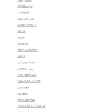
САНДАЛИИ
ШЛЕПАНЦЫ
ЛОФЕРЫ
ВСЕ БРЕНДЫ
A-COLD-WALL*
AKILA
ALTRA
ANGLAN
ARTE ANTWERP
ASICS
C.P. COMPANY
CAMPERLAB
CARHARTT WIP
CARNE BOLLENTE
CASTART
DIEMME
DR. MARTENS
DROLE DE MONSIEUR