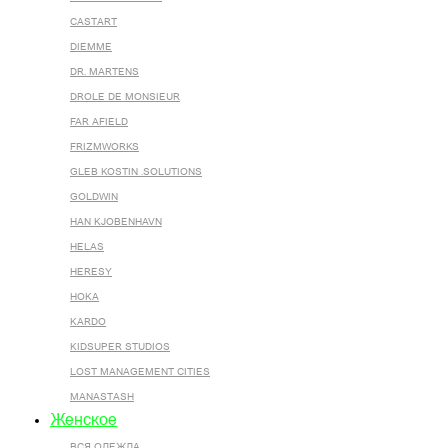
CASTART
DIEMME
DR. MARTENS
DROLE DE MONSIEUR
FAR AFIELD
FRIZMWORKS
GLEB KOSTIN .SOLUTIONS
GOLDWIN
HAN KJOBENHAVN
HELAS
HERESY
HOKA
KARDO
KIDSUPER STUDIOS
LOST MANAGEMENT CITIES
MANASTASH
Женское
ВСЯ ОДЕЖДА