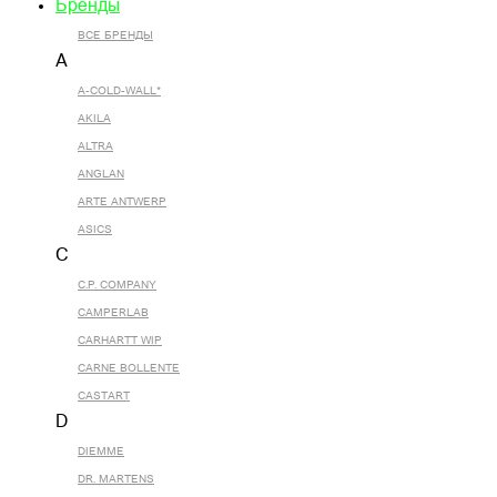
Бренды
ВСЕ БРЕНДЫ
A
A-COLD-WALL*
AKILA
ALTRA
ANGLAN
ARTE ANTWERP
ASICS
C
C.P. COMPANY
CAMPERLAB
CARHARTT WIP
CARNE BOLLENTE
CASTART
D
DIEMME
DR. MARTENS