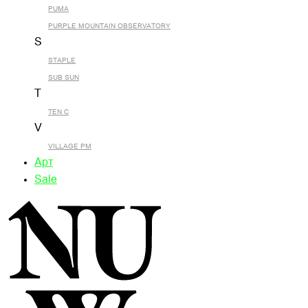
PUMA
PURPLE MOUNTAIN OBSERVATORY
S
STAPLE
SUB SUN
T
TEN C
V
VILLAGE PM
Арт
Sale