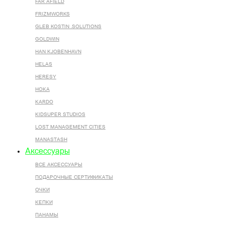
FAR AFIELD
FRIZMWORKS
GLEB KOSTIN .SOLUTIONS
GOLDWIN
HAN KJOBENHAVN
HELAS
HERESY
HOKA
KARDO
KIDSUPER STUDIOS
LOST MANAGEMENT CITIES
MANASTASH
Аксессуары
ВСЕ AКСЕССУАРЫ
ПОДАРОЧНЫЕ СЕРТИФИКАТЫ
ОЧКИ
КЕПКИ
ПАНАМЫ