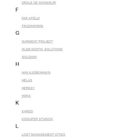
DROLE DE MONSIEUR
F
FAR AFIELD
FRIZMWORKS
G
GARMENT PROJECT
GLEB KOSTIN .SOLUTIONS
GOLDWIN
H
HAN KJOBENHAVN
HELAS
HERESY
HOKA
K
KARDO
KIDSUPER STUDIOS
L
LOST MANAGEMENT CITIES