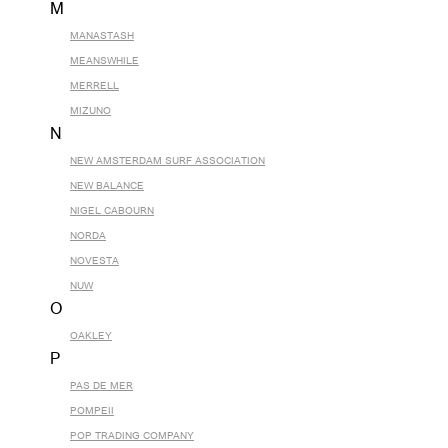
M
MANASTASH
MEANSWHILE
MERRELL
MIZUNO
N
NEW AMSTERDAM SURF ASSOCIATION
NEW BALANCE
NIGEL CABOURN
NORDA
NOVESTA
NUW
O
OAKLEY
P
PAS DE MER
POMPEII
POP TRADING COMPANY