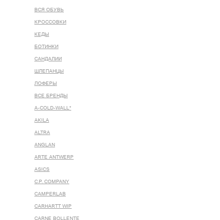
ВСЯ ОБУВЬ
КРОССОВКИ
КЕДЫ
БОТИНКИ
САНДАЛИИ
ШЛЕПАНЦЫ
ЛОФЕРЫ
ВСЕ БРЕНДЫ
A-COLD-WALL*
AKILA
ALTRA
ANGLAN
ARTE ANTWERP
ASICS
C.P. COMPANY
CAMPERLAB
CARHARTT WIP
CARNE BOLLENTE