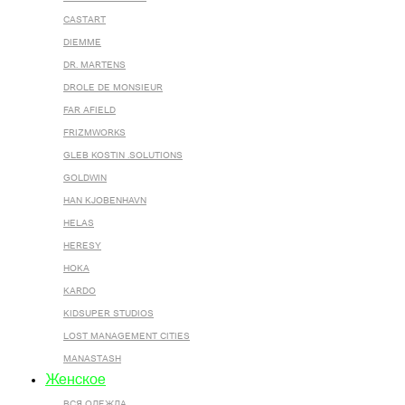
CASTART
DIEMME
DR. MARTENS
DROLE DE MONSIEUR
FAR AFIELD
FRIZMWORKS
GLEB KOSTIN .SOLUTIONS
GOLDWIN
HAN KJOBENHAVN
HELAS
HERESY
HOKA
KARDO
KIDSUPER STUDIOS
LOST MANAGEMENT CITIES
MANASTASH
Женское
ВСЯ ОДЕЖДА