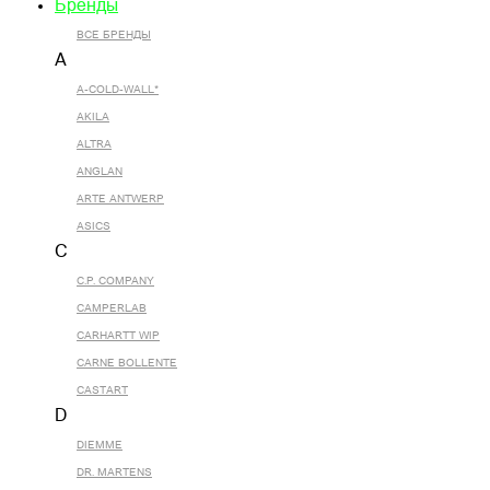
Бренды
ВСЕ БРЕНДЫ
A
A-COLD-WALL*
AKILA
ALTRA
ANGLAN
ARTE ANTWERP
ASICS
C
C.P. COMPANY
CAMPERLAB
CARHARTT WIP
CARNE BOLLENTE
CASTART
D
DIEMME
DR. MARTENS