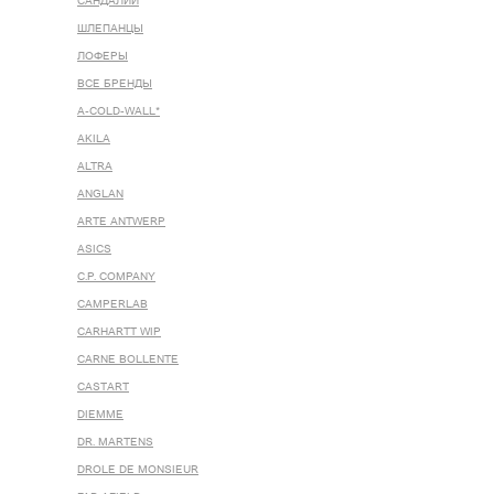
САНДАЛИИ
ШЛЕПАНЦЫ
ЛОФЕРЫ
ВСЕ БРЕНДЫ
A-COLD-WALL*
AKILA
ALTRA
ANGLAN
ARTE ANTWERP
ASICS
C.P. COMPANY
CAMPERLAB
CARHARTT WIP
CARNE BOLLENTE
CASTART
DIEMME
DR. MARTENS
DROLE DE MONSIEUR