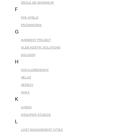
DROLE DE MONSIEUR
F
FAR AFIELD
FRIZMWORKS
G
GARMENT PROJECT
GLEB KOSTIN .SOLUTIONS
GOLDWIN
H
HAN KJOBENHAVN
HELAS
HERESY
HOKA
K
KARDO
KIDSUPER STUDIOS
L
LOST MANAGEMENT CITIES