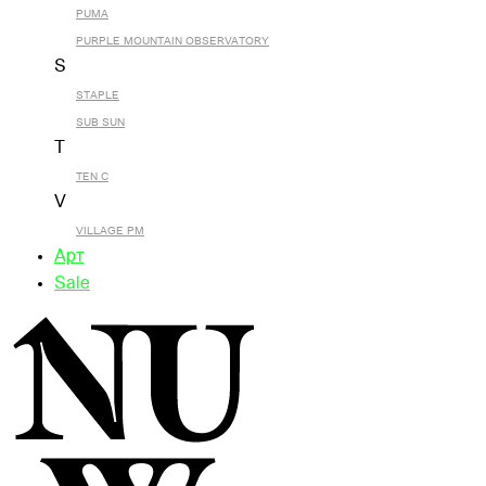
PUMA
PURPLE MOUNTAIN OBSERVATORY
S
STAPLE
SUB SUN
T
TEN C
V
VILLAGE PM
Арт
Sale