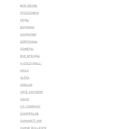
ВСЯ ОБУВЬ
КРОССОВКИ
КЕДЫ
БОТИНКИ
САНДАЛИИ
ШЛЕПАНЦЫ
ЛОФЕРЫ
ВСЕ БРЕНДЫ
A-COLD-WALL*
AKILA
ALTRA
ANGLAN
ARTE ANTWERP
ASICS
C.P. COMPANY
CAMPERLAB
CARHARTT WIP
CARNE BOLLENTE