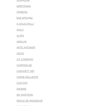
САНДАЛИИ
ШЛЕПАНЦЫ
ЛОФЕРЫ
ВСЕ БРЕНДЫ
A-COLD-WALL*
AKILA
ALTRA
ANGLAN
ARTE ANTWERP
ASICS
C.P. COMPANY
CAMPERLAB
CARHARTT WIP
CARNE BOLLENTE
CASTART
DIEMME
DR. MARTENS
DROLE DE MONSIEUR