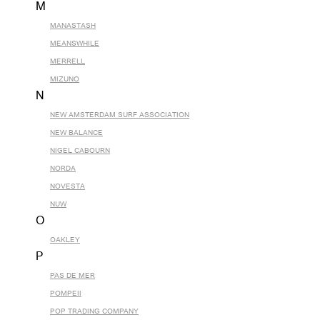
M
MANASTASH
MEANSWHILE
MERRELL
MIZUNO
N
NEW AMSTERDAM SURF ASSOCIATION
NEW BALANCE
NIGEL CABOURN
NORDA
NOVESTA
NUW
O
OAKLEY
P
PAS DE MER
POMPEII
POP TRADING COMPANY