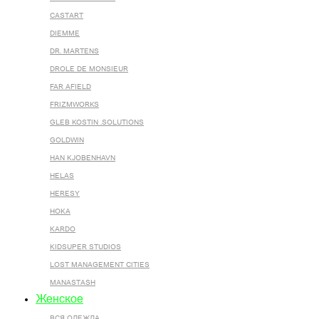
CASTART
DIEMME
DR. MARTENS
DROLE DE MONSIEUR
FAR AFIELD
FRIZMWORKS
GLEB KOSTIN .SOLUTIONS
GOLDWIN
HAN KJOBENHAVN
HELAS
HERESY
HOKA
KARDO
KIDSUPER STUDIOS
LOST MANAGEMENT CITIES
MANASTASH
Женское
ВСЯ ОДЕЖДА