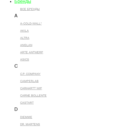
Бренды
ВСЕ БРЕНДЫ
A
A-COLD-WALL*
AKILA
ALTRA
ANGLAN
ARTE ANTWERP
ASICS
C
C.P. COMPANY
CAMPERLAB
CARHARTT WIP
CARNE BOLLENTE
CASTART
D
DIEMME
DR. MARTENS