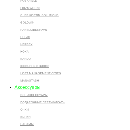
FAR AFIELD
FRIZMWORKS
GLEB KOSTIN .SOLUTIONS
GOLDWIN
HAN KJOBENHAVN
HELAS
HERESY
HOKA
KARDO
KIDSUPER STUDIOS
LOST MANAGEMENT CITIES
MANASTASH
Аксессуары
ВСЕ AКСЕССУАРЫ
ПОДАРОЧНЫЕ СЕРТИФИКАТЫ
ОЧКИ
КЕПКИ
ПАНАМЫ