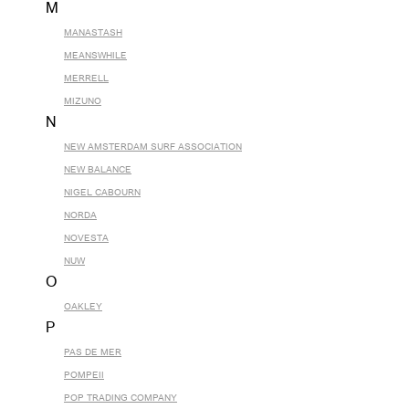
M
MANASTASH
MEANSWHILE
MERRELL
MIZUNO
N
NEW AMSTERDAM SURF ASSOCIATION
NEW BALANCE
NIGEL CABOURN
NORDA
NOVESTA
NUW
O
OAKLEY
P
PAS DE MER
POMPEII
POP TRADING COMPANY