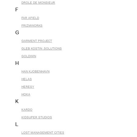
DROLE DE MONSIEUR
F
FAR AFIELD
FRIZMWORKS
G
GARMENT PROJECT
GLEB KOSTIN .SOLUTIONS
GOLDWIN
H
HAN KJOBENHAVN
HELAS
HERESY
HOKA
K
KARDO
KIDSUPER STUDIOS
L
LOST MANAGEMENT CITIES