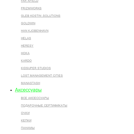
FAR AFIELD
FRIZMWORKS
GLEB KOSTIN .SOLUTIONS
GOLDWIN
HAN KJOBENHAVN
HELAS
HERESY
HOKA
KARDO
KIDSUPER STUDIOS
LOST MANAGEMENT CITIES
MANASTASH
Аксессуары
ВСЕ AКСЕССУАРЫ
ПОДАРОЧНЫЕ СЕРТИФИКАТЫ
ОЧКИ
КЕПКИ
ПАНАМЫ