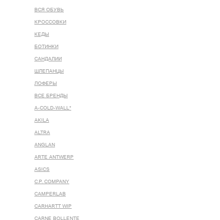
ВСЯ ОБУВЬ
КРОССОВКИ
КЕДЫ
БОТИНКИ
САНДАЛИИ
ШЛЕПАНЦЫ
ЛОФЕРЫ
ВСЕ БРЕНДЫ
A-COLD-WALL*
AKILA
ALTRA
ANGLAN
ARTE ANTWERP
ASICS
C.P. COMPANY
CAMPERLAB
CARHARTT WIP
CARNE BOLLENTE