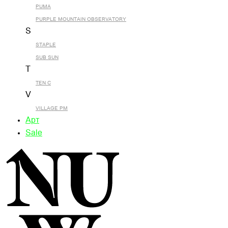
PUMA
PURPLE MOUNTAIN OBSERVATORY
S
STAPLE
SUB SUN
T
TEN C
V
VILLAGE PM
Арт
Sale