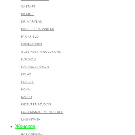
CASTART
DIEMME
DR. MARTENS
DROLE DE MONSIEUR
FAR AFIELD
FRIZMWORKS
GLEB KOSTIN .SOLUTIONS
GOLDWIN
HAN KJOBENHAVN
HELAS
HERESY
HOKA
KARDO
KIDSUPER STUDIOS
LOST MANAGEMENT CITIES
MANASTASH
Женское
ВСЯ ОДЕЖДА