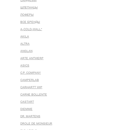
САНДАЛИИ
ШЛЕПАНЦЫ
ЛОФЕРЫ
ВСЕ БРЕНДЫ
A-COLD-WALL*
AKILA
ALTRA
ANGLAN
ARTE ANTWERP
ASICS
C.P. COMPANY
CAMPERLAB
CARHARTT WIP
CARNE BOLLENTE
CASTART
DIEMME
DR. MARTENS
DROLE DE MONSIEUR