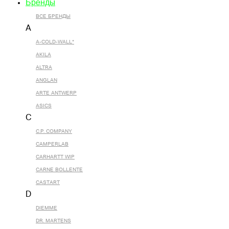
Бренды
ВСЕ БРЕНДЫ
A
A-COLD-WALL*
AKILA
ALTRA
ANGLAN
ARTE ANTWERP
ASICS
C
C.P. COMPANY
CAMPERLAB
CARHARTT WIP
CARNE BOLLENTE
CASTART
D
DIEMME
DR. MARTENS