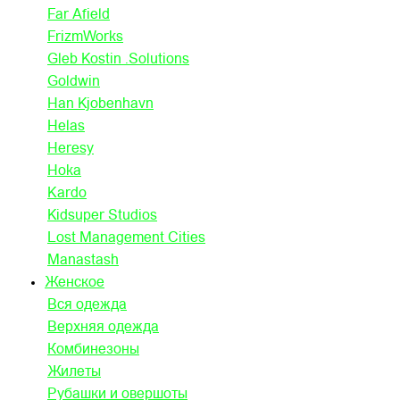
Far Afield
FrizmWorks
Gleb Kostin .Solutions
Goldwin
Han Kjobenhavn
Helas
Heresy
Hoka
Kardo
Kidsuper Studios
Lost Management Cities
Manastash
Женское
Вся одежда
Верхняя одежда
Комбинезоны
Жилеты
Рубашки и овершоты