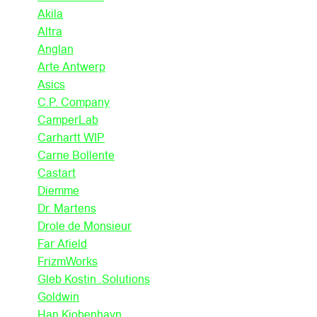
Akila
Altra
Anglan
Arte Antwerp
Asics
C.P. Company
CamperLab
Carhartt WIP
Carne Bollente
Castart
Diemme
Dr. Martens
Drole de Monsieur
Far Afield
FrizmWorks
Gleb Kostin .Solutions
Goldwin
Han Kjobenhavn