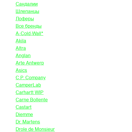
Сандалии
Шлепанцы
Лоферы
Все бренды
A-Cold-Wall*
Akila
Altra
Anglan
Arte Antwerp
Asics
C.P. Company
CamperLab
Carhartt WIP
Carne Bollente
Castart
Diemme
Dr. Martens
Drole de Monsieur