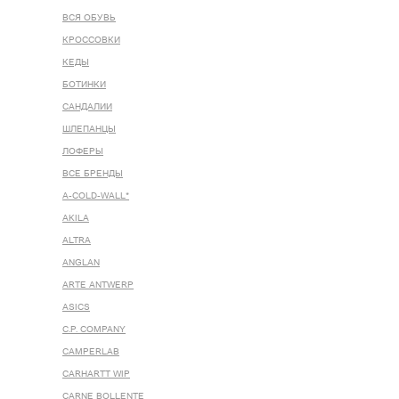
ВСЯ ОБУВЬ
КРОССОВКИ
КЕДЫ
БОТИНКИ
САНДАЛИИ
ШЛЕПАНЦЫ
ЛОФЕРЫ
ВСЕ БРЕНДЫ
A-COLD-WALL*
AKILA
ALTRA
ANGLAN
ARTE ANTWERP
ASICS
C.P. COMPANY
CAMPERLAB
CARHARTT WIP
CARNE BOLLENTE