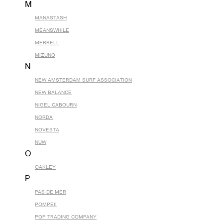
M
MANASTASH
MEANSWHILE
MERRELL
MIZUNO
N
NEW AMSTERDAM SURF ASSOCIATION
NEW BALANCE
NIGEL CABOURN
NORDA
NOVESTA
NUW
O
OAKLEY
P
PAS DE MER
POMPEII
POP TRADING COMPANY