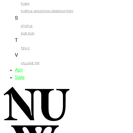
PUMA
PURPLE MOUNTAIN OBSERVATORY
S
STAPLE
SUB SUN
T
TEN C
V
VILLAGE PM
Арт
Sale