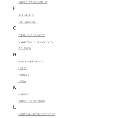
DROLE DE MONSIEUR
F
FAR AFIELD
FRIZMWORKS
G
GARMENT PROJECT
GLEB KOSTIN .SOLUTIONS
GOLDWIN
H
HAN KJOBENHAVN
HELAS
HERESY
HOKA
K
KARDO
KIDSUPER STUDIOS
L
LOST MANAGEMENT CITIES