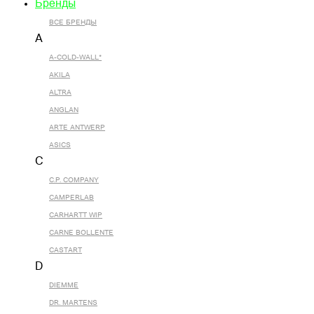
Бренды
ВСЕ БРЕНДЫ
A
A-COLD-WALL*
AKILA
ALTRA
ANGLAN
ARTE ANTWERP
ASICS
C
C.P. COMPANY
CAMPERLAB
CARHARTT WIP
CARNE BOLLENTE
CASTART
D
DIEMME
DR. MARTENS