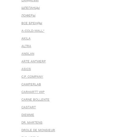
САНДАЛИИ
ШЛЕПАНЦЫ
ЛОФЕРЫ
ВСЕ БРЕНДЫ
A-COLD-WALL*
AKILA
ALTRA
ANGLAN
ARTE ANTWERP
ASICS
C.P. COMPANY
CAMPERLAB
CARHARTT WIP
CARNE BOLLENTE
CASTART
DIEMME
DR. MARTENS
DROLE DE MONSIEUR