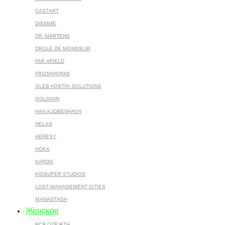
CASTART
DIEMME
DR. MARTENS
DROLE DE MONSIEUR
FAR AFIELD
FRIZMWORKS
GLEB KOSTIN .SOLUTIONS
GOLDWIN
HAN KJOBENHAVN
HELAS
HERESY
HOKA
KARDO
KIDSUPER STUDIOS
LOST MANAGEMENT CITIES
MANASTASH
Женское
ВСЯ ОДЕЖДА