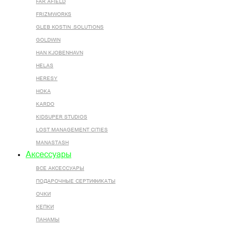
FAR AFIELD
FRIZMWORKS
GLEB KOSTIN .SOLUTIONS
GOLDWIN
HAN KJOBENHAVN
HELAS
HERESY
HOKA
KARDO
KIDSUPER STUDIOS
LOST MANAGEMENT CITIES
MANASTASH
Аксессуары
ВСЕ AКСЕССУАРЫ
ПОДАРОЧНЫЕ СЕРТИФИКАТЫ
ОЧКИ
КЕПКИ
ПАНАМЫ