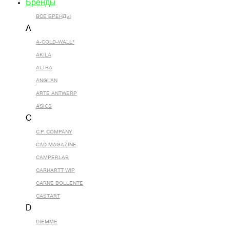
Бренды
ВСЕ БРЕНДЫ
A
A-COLD-WALL*
AKILA
ALTRA
ANGLAN
ARTE ANTWERP
ASICS
C
C.P. COMPANY
CAD MAGAZINE
CAMPERLAB
CARHARTT WIP
CARNE BOLLENTE
CASTART
D
DIEMME