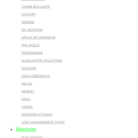
CARNE BOLLENTE
CASTART
DIEMME
DR. MARTENS
DROLE DE MONSIEUR
FAR AFIELD
FRIZMWORKS
GLEB KOSTIN .SOLUTIONS
GOLDWIN
HAN KJOBENHAVN
HELAS
HERESY
HOKA
KARDO
KIDSUPER STUDIOS
LOST MANAGEMENT CITIES
Женское
ВСЯ ОДЕЖДА