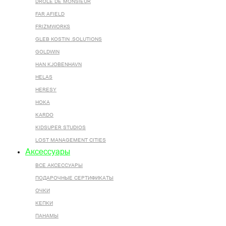
DROLE DE MONSIEUR
FAR AFIELD
FRIZMWORKS
GLEB KOSTIN .SOLUTIONS
GOLDWIN
HAN KJOBENHAVN
HELAS
HERESY
HOKA
KARDO
KIDSUPER STUDIOS
LOST MANAGEMENT CITIES
Аксессуары
ВСЕ AКСЕССУАРЫ
ПОДАРОЧНЫЕ СЕРТИФИКАТЫ
ОЧКИ
КЕПКИ
ПАНАМЫ