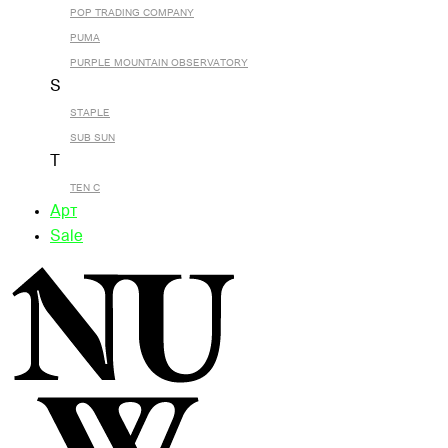
POP TRADING COMPANY
PUMA
PURPLE MOUNTAIN OBSERVATORY
S
STAPLE
SUB SUN
T
TEN C
Арт
Sale