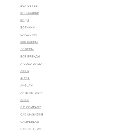
ВСЯ ОБУВЬ
КРОССОВКИ
КЕДЫ
БОТИНКИ
САНДАЛИИ
ШЛЕПАНЦЫ
ЛОФЕРЫ
ВСЕ БРЕНДЫ
A-COLD-WALL*
AKILA
ALTRA
ANGLAN
ARTE ANTWERP
ASICS
C.P. COMPANY
CAD MAGAZINE
CAMPERLAB
CARHARTT WIP