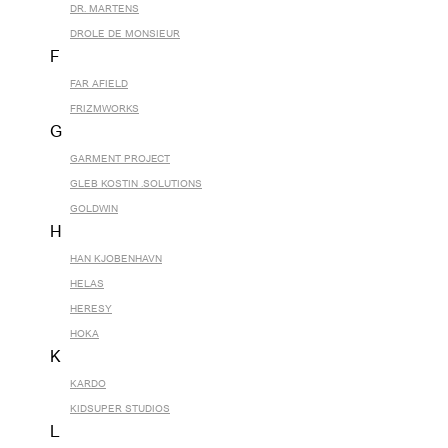
DR. MARTENS
DROLE DE MONSIEUR
F
FAR AFIELD
FRIZMWORKS
G
GARMENT PROJECT
GLEB KOSTIN .SOLUTIONS
GOLDWIN
H
HAN KJOBENHAVN
HELAS
HERESY
HOKA
K
KARDO
KIDSUPER STUDIOS
L