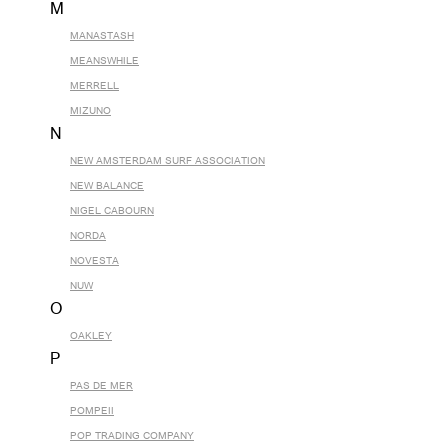
M
MANASTASH
MEANSWHILE
MERRELL
MIZUNO
N
NEW AMSTERDAM SURF ASSOCIATION
NEW BALANCE
NIGEL CABOURN
NORDA
NOVESTA
NUW
O
OAKLEY
P
PAS DE MER
POMPEII
POP TRADING COMPANY