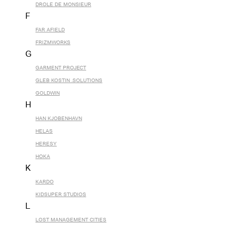
DROLE DE MONSIEUR
F
FAR AFIELD
FRIZMWORKS
G
GARMENT PROJECT
GLEB KOSTIN .SOLUTIONS
GOLDWIN
H
HAN KJOBENHAVN
HELAS
HERESY
HOKA
K
KARDO
KIDSUPER STUDIOS
L
LOST MANAGEMENT CITIES