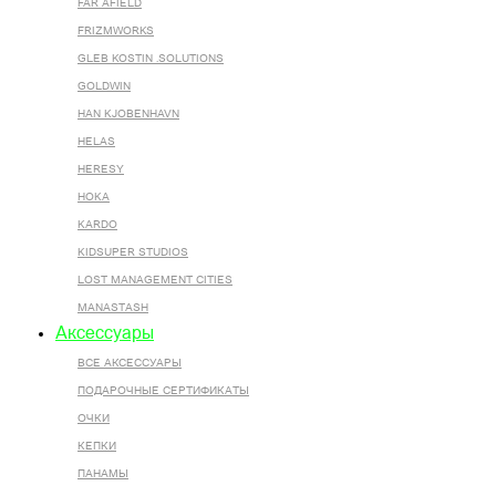
FAR AFIELD
FRIZMWORKS
GLEB KOSTIN .SOLUTIONS
GOLDWIN
HAN KJOBENHAVN
HELAS
HERESY
HOKA
KARDO
KIDSUPER STUDIOS
LOST MANAGEMENT CITIES
MANASTASH
Аксессуары
ВСЕ AКСЕССУАРЫ
ПОДАРОЧНЫЕ СЕРТИФИКАТЫ
ОЧКИ
КЕПКИ
ПАНАМЫ