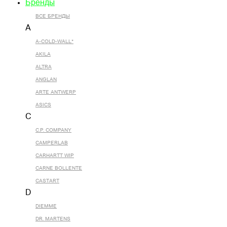
Бренды
ВСЕ БРЕНДЫ
A
A-COLD-WALL*
AKILA
ALTRA
ANGLAN
ARTE ANTWERP
ASICS
C
C.P. COMPANY
CAMPERLAB
CARHARTT WIP
CARNE BOLLENTE
CASTART
D
DIEMME
DR. MARTENS