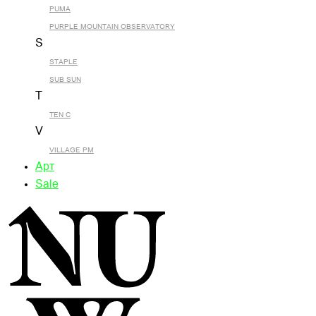
PUMA
PURPLE MOUNTAIN OBSERVATORY
S
STAPLE
SUB SUN
T
TEN C
V
VILLAGE PM
Арт
Sale