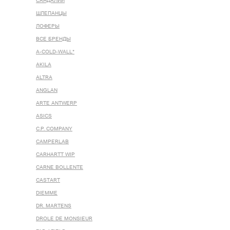
САНДАЛИИ
ШЛЕПАНЦЫ
ЛОФЕРЫ
ВСЕ БРЕНДЫ
A-COLD-WALL*
AKILA
ALTRA
ANGLAN
ARTE ANTWERP
ASICS
C.P. COMPANY
CAMPERLAB
CARHARTT WIP
CARNE BOLLENTE
CASTART
DIEMME
DR. MARTENS
DROLE DE MONSIEUR