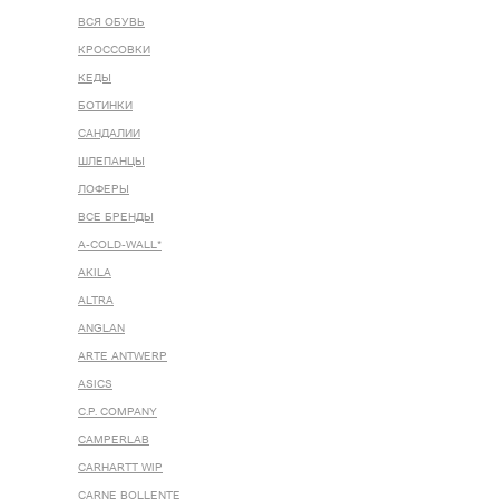
ВСЯ ОБУВЬ
КРОССОВКИ
КЕДЫ
БОТИНКИ
САНДАЛИИ
ШЛЕПАНЦЫ
ЛОФЕРЫ
ВСЕ БРЕНДЫ
A-COLD-WALL*
AKILA
ALTRA
ANGLAN
ARTE ANTWERP
ASICS
C.P. COMPANY
CAMPERLAB
CARHARTT WIP
CARNE BOLLENTE