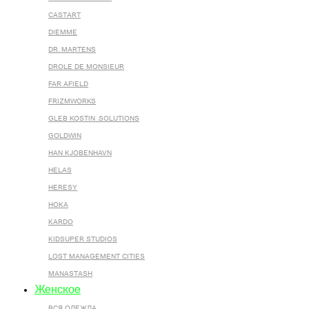
CASTART
DIEMME
DR. MARTENS
DROLE DE MONSIEUR
FAR AFIELD
FRIZMWORKS
GLEB KOSTIN .SOLUTIONS
GOLDWIN
HAN KJOBENHAVN
HELAS
HERESY
HOKA
KARDO
KIDSUPER STUDIOS
LOST MANAGEMENT CITIES
MANASTASH
Женское
ВСЯ ОДЕЖДА