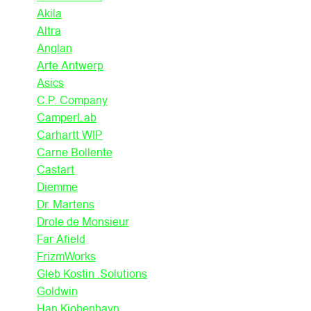
Akila
Altra
Anglan
Arte Antwerp
Asics
C.P. Company
CamperLab
Carhartt WIP
Carne Bollente
Castart
Diemme
Dr. Martens
Drole de Monsieur
Far Afield
FrizmWorks
Gleb Kostin .Solutions
Goldwin
Han Kjobenhavn