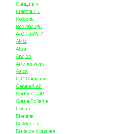
Сандалии
Шлепанцы
Лоферы
Все бренды
A-Cold-Wall*
Akila
Altra
Anglan
Arte Antwerp
Asics
C.P. Company
CamperLab
Carhartt WIP
Carne Bollente
Castart
Diemme
Dr. Martens
Drole de Monsieur