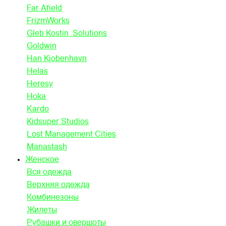
Far Afield
FrizmWorks
Gleb Kostin .Solutions
Goldwin
Han Kjobenhavn
Helas
Heresy
Hoka
Kardo
Kidsuper Studios
Lost Management Cities
Manastash
Женское
Вся одежда
Верхняя одежда
Комбинезоны
Жилеты
Рубашки и овершоты