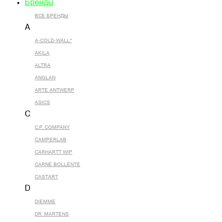
Бренды
ВСЕ БРЕНДЫ
A
A-COLD-WALL*
AKILA
ALTRA
ANGLAN
ARTE ANTWERP
ASICS
C
C.P. COMPANY
CAMPERLAB
CARHARTT WIP
CARNE BOLLENTE
CASTART
D
DIEMME
DR. MARTENS