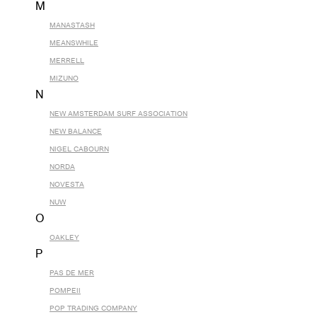
M
MANASTASH
MEANSWHILE
MERRELL
MIZUNO
N
NEW AMSTERDAM SURF ASSOCIATION
NEW BALANCE
NIGEL CABOURN
NORDA
NOVESTA
NUW
O
OAKLEY
P
PAS DE MER
POMPEII
POP TRADING COMPANY