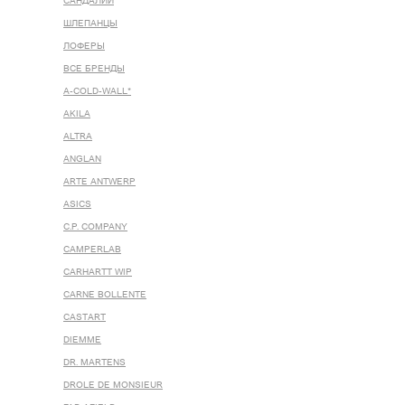
САНДАЛИИ
ШЛЕПАНЦЫ
ЛОФЕРЫ
ВСЕ БРЕНДЫ
A-COLD-WALL*
AKILA
ALTRA
ANGLAN
ARTE ANTWERP
ASICS
C.P. COMPANY
CAMPERLAB
CARHARTT WIP
CARNE BOLLENTE
CASTART
DIEMME
DR. MARTENS
DROLE DE MONSIEUR