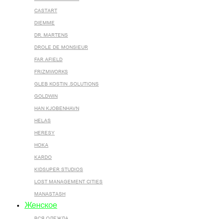
CASTART
DIEMME
DR. MARTENS
DROLE DE MONSIEUR
FAR AFIELD
FRIZMWORKS
GLEB KOSTIN .SOLUTIONS
GOLDWIN
HAN KJOBENHAVN
HELAS
HERESY
HOKA
KARDO
KIDSUPER STUDIOS
LOST MANAGEMENT CITIES
MANASTASH
Женское
ВСЯ ОДЕЖДА