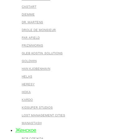
CASTART
DIEMME
DR. MARTENS
DROLE DE MONSIEUR
FAR AFIELD
FRIZMWORKS
GLEB KOSTIN .SOLUTIONS
GOLDWIN
HAN KJOBENHAVN
HELAS
HERESY
HOKA
KARDO
KIDSUPER STUDIOS
LOST MANAGEMENT CITIES
MANASTASH
Женское
ВСЯ ОДЕЖДА