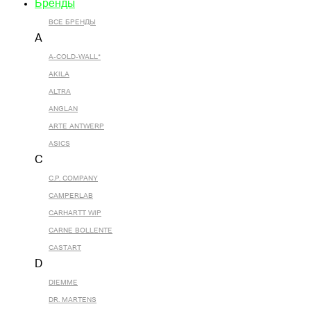
Бренды
ВСЕ БРЕНДЫ
A
A-COLD-WALL*
AKILA
ALTRA
ANGLAN
ARTE ANTWERP
ASICS
C
C.P. COMPANY
CAMPERLAB
CARHARTT WIP
CARNE BOLLENTE
CASTART
D
DIEMME
DR. MARTENS