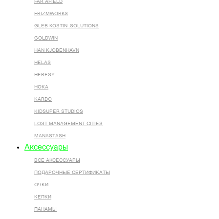
FAR AFIELD
FRIZMWORKS
GLEB KOSTIN .SOLUTIONS
GOLDWIN
HAN KJOBENHAVN
HELAS
HERESY
HOKA
KARDO
KIDSUPER STUDIOS
LOST MANAGEMENT CITIES
MANASTASH
Аксессуары
ВСЕ AКСЕССУАРЫ
ПОДАРОЧНЫЕ СЕРТИФИКАТЫ
ОЧКИ
КЕПКИ
ПАНАМЫ