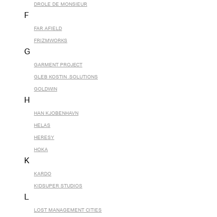
DROLE DE MONSIEUR
F
FAR AFIELD
FRIZMWORKS
G
GARMENT PROJECT
GLEB KOSTIN .SOLUTIONS
GOLDWIN
H
HAN KJOBENHAVN
HELAS
HERESY
HOKA
K
KARDO
KIDSUPER STUDIOS
L
LOST MANAGEMENT CITIES