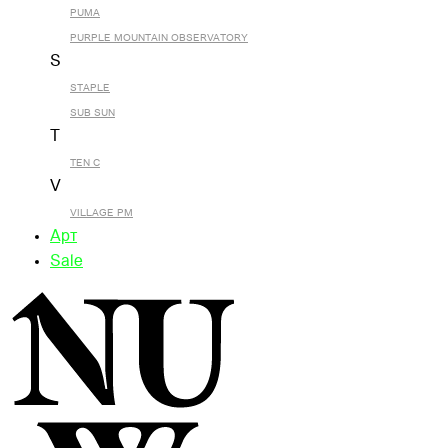
PUMA
PURPLE MOUNTAIN OBSERVATORY
S
STAPLE
SUB SUN
T
TEN C
V
VILLAGE PM
Арт
Sale