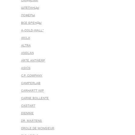
САНДАЛИИ
ШЛЕПАНЦЫ
ЛОФЕРЫ
ВСЕ БРЕНДЫ
A-COLD-WALL*
AKILA
ALTRA
ANGLAN
ARTE ANTWERP
ASICS
C.P. COMPANY
CAMPERLAB
CARHARTT WIP
CARNE BOLLENTE
CASTART
DIEMME
DR. MARTENS
DROLE DE MONSIEUR