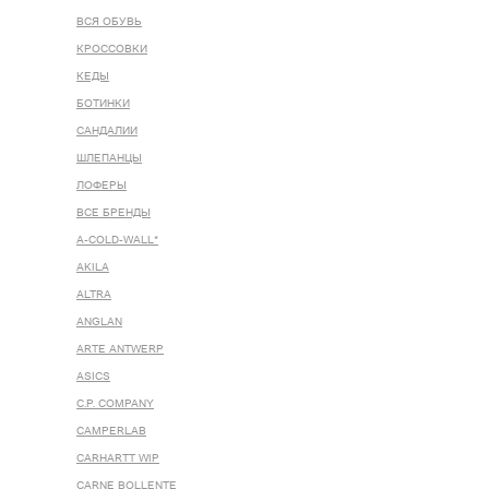
ВСЯ ОБУВЬ
КРОССОВКИ
КЕДЫ
БОТИНКИ
САНДАЛИИ
ШЛЕПАНЦЫ
ЛОФЕРЫ
ВСЕ БРЕНДЫ
A-COLD-WALL*
AKILA
ALTRA
ANGLAN
ARTE ANTWERP
ASICS
C.P. COMPANY
CAMPERLAB
CARHARTT WIP
CARNE BOLLENTE