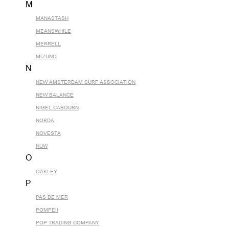
M
MANASTASH
MEANSWHILE
MERRELL
MIZUNO
N
NEW AMSTERDAM SURF ASSOCIATION
NEW BALANCE
NIGEL CABOURN
NORDA
NOVESTA
NUW
O
OAKLEY
P
PAS DE MER
POMPEII
POP TRADING COMPANY