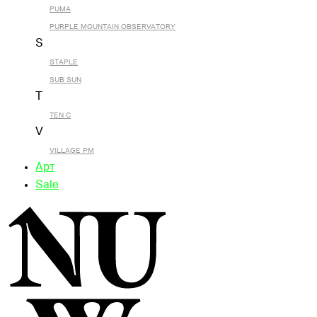
PUMA
PURPLE MOUNTAIN OBSERVATORY
S
STAPLE
SUB SUN
T
TEN C
V
VILLAGE PM
Арт
Sale