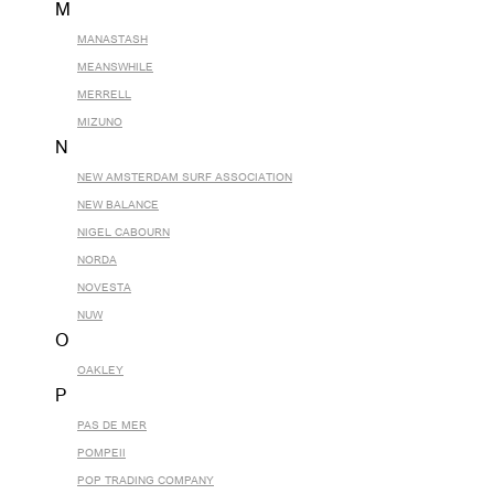
M
MANASTASH
MEANSWHILE
MERRELL
MIZUNO
N
NEW AMSTERDAM SURF ASSOCIATION
NEW BALANCE
NIGEL CABOURN
NORDA
NOVESTA
NUW
O
OAKLEY
P
PAS DE MER
POMPEII
POP TRADING COMPANY