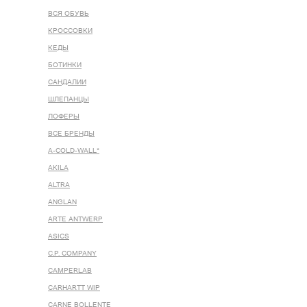
ВСЯ ОБУВЬ
КРОССОВКИ
КЕДЫ
БОТИНКИ
САНДАЛИИ
ШЛЕПАНЦЫ
ЛОФЕРЫ
ВСЕ БРЕНДЫ
A-COLD-WALL*
AKILA
ALTRA
ANGLAN
ARTE ANTWERP
ASICS
C.P. COMPANY
CAMPERLAB
CARHARTT WIP
CARNE BOLLENTE