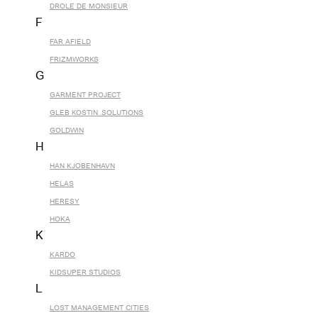
DROLE DE MONSIEUR
F
FAR AFIELD
FRIZMWORKS
G
GARMENT PROJECT
GLEB KOSTIN .SOLUTIONS
GOLDWIN
H
HAN KJOBENHAVN
HELAS
HERESY
HOKA
K
KARDO
KIDSUPER STUDIOS
L
LOST MANAGEMENT CITIES