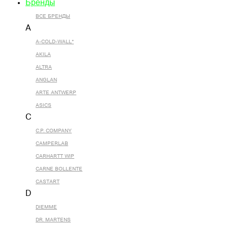
Бренды
ВСЕ БРЕНДЫ
A
A-COLD-WALL*
AKILA
ALTRA
ANGLAN
ARTE ANTWERP
ASICS
C
C.P. COMPANY
CAMPERLAB
CARHARTT WIP
CARNE BOLLENTE
CASTART
D
DIEMME
DR. MARTENS