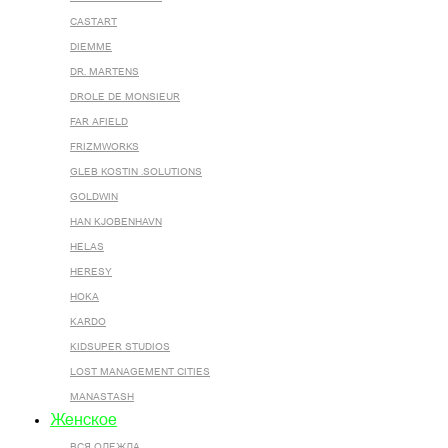
CASTART
DIEMME
DR. MARTENS
DROLE DE MONSIEUR
FAR AFIELD
FRIZMWORKS
GLEB KOSTIN .SOLUTIONS
GOLDWIN
HAN KJOBENHAVN
HELAS
HERESY
HOKA
KARDO
KIDSUPER STUDIOS
LOST MANAGEMENT CITIES
MANASTASH
Женское
ВСЯ ОДЕЖДА