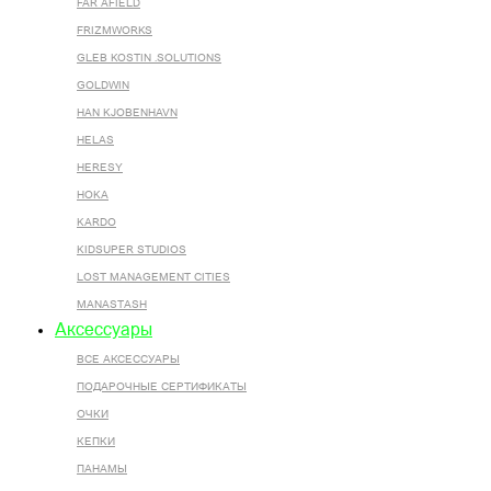
FAR AFIELD
FRIZMWORKS
GLEB KOSTIN .SOLUTIONS
GOLDWIN
HAN KJOBENHAVN
HELAS
HERESY
HOKA
KARDO
KIDSUPER STUDIOS
LOST MANAGEMENT CITIES
MANASTASH
Аксессуары
ВСЕ AКСЕССУАРЫ
ПОДАРОЧНЫЕ СЕРТИФИКАТЫ
ОЧКИ
КЕПКИ
ПАНАМЫ