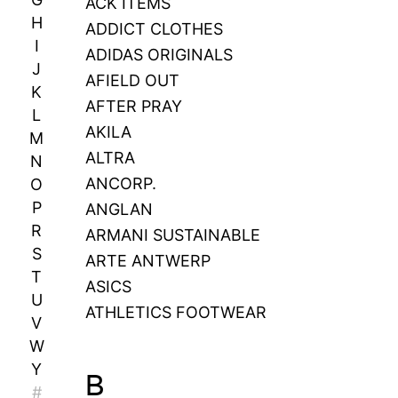
ACK ITEMS
H
ADDICT CLOTHES
I
ADIDAS ORIGINALS
J
AFIELD OUT
K
AFTER PRAY
L
AKILA
M
ALTRA
N
ANCORP.
O
P
ANGLAN
R
ARMANI SUSTAINABLE
S
ARTE ANTWERP
T
ASICS
U
ATHLETICS FOOTWEAR
V
W
Y
B
#