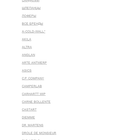
САНДАЛИИ
ШЛЕПАНЦЫ
ЛОФЕРЫ
ВСЕ БРЕНДЫ
A-COLD-WALL*
AKILA
ALTRA
ANGLAN
ARTE ANTWERP
ASICS
C.P. COMPANY
CAMPERLAB
CARHARTT WIP
CARNE BOLLENTE
CASTART
DIEMME
DR. MARTENS
DROLE DE MONSIEUR