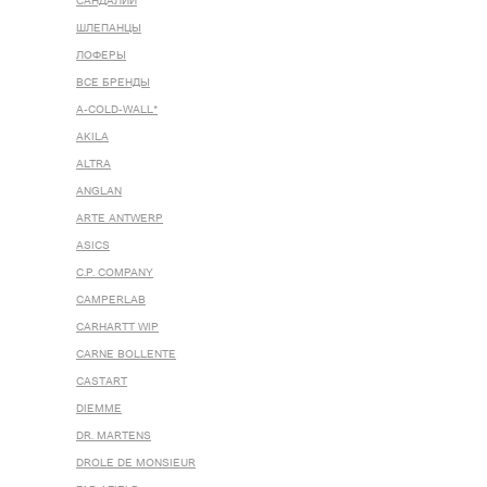
САНДАЛИИ
ШЛЕПАНЦЫ
ЛОФЕРЫ
ВСЕ БРЕНДЫ
A-COLD-WALL*
AKILA
ALTRA
ANGLAN
ARTE ANTWERP
ASICS
C.P. COMPANY
CAMPERLAB
CARHARTT WIP
CARNE BOLLENTE
CASTART
DIEMME
DR. MARTENS
DROLE DE MONSIEUR