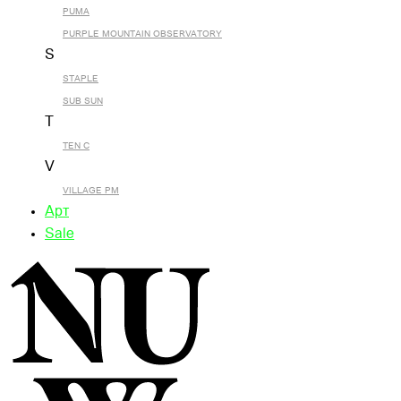
PUMA
PURPLE MOUNTAIN OBSERVATORY
S
STAPLE
SUB SUN
T
TEN C
V
VILLAGE PM
Арт
Sale