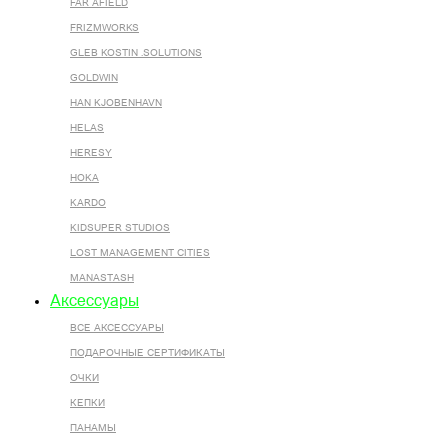
FAR AFIELD
FRIZMWORKS
GLEB KOSTIN .SOLUTIONS
GOLDWIN
HAN KJOBENHAVN
HELAS
HERESY
HOKA
KARDO
KIDSUPER STUDIOS
LOST MANAGEMENT CITIES
MANASTASH
Аксессуары
ВСЕ AКСЕССУАРЫ
ПОДАРОЧНЫЕ СЕРТИФИКАТЫ
ОЧКИ
КЕПКИ
ПАНАМЫ