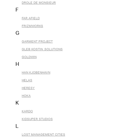
DROLE DE MONSIEUR
F
FAR AFIELD
FRIZMWORKS
G
GARMENT PROJECT
GLEB KOSTIN .SOLUTIONS
GOLDWIN
H
HAN KJOBENHAVN
HELAS
HERESY
HOKA
K
KARDO
KIDSUPER STUDIOS
L
LOST MANAGEMENT CITIES