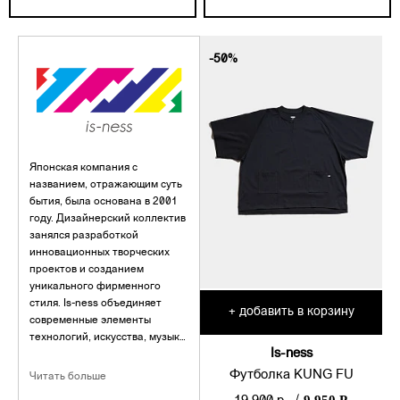
-50%
Японская компания с
названием, отражающим суть
бытия, была основана в 2001
году. Дизайнерский коллектив
занялся разработкой
инновационных творческих
проектов и созданием
уникального фирменного
стиля. Is-ness объединяет
добавить в корзину
+
современные элементы
технологий, искусства, музыки
Is-ness
и моды с глубочайшим
влиянием традиций. Стремясь
Футболка KUNG FU
Читать больше
к более искреннему