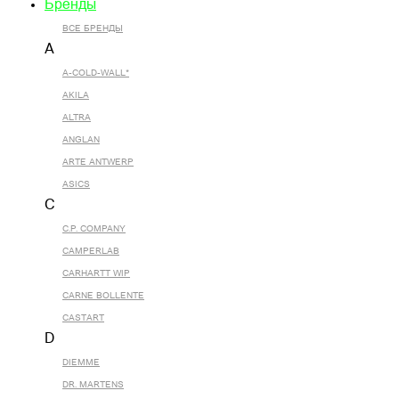
Бренды
ВСЕ БРЕНДЫ
A
A-COLD-WALL*
AKILA
ALTRA
ANGLAN
ARTE ANTWERP
ASICS
C
C.P. COMPANY
CAMPERLAB
CARHARTT WIP
CARNE BOLLENTE
CASTART
D
DIEMME
DR. MARTENS