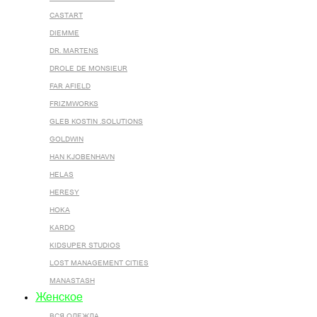
CASTART
DIEMME
DR. MARTENS
DROLE DE MONSIEUR
FAR AFIELD
FRIZMWORKS
GLEB KOSTIN .SOLUTIONS
GOLDWIN
HAN KJOBENHAVN
HELAS
HERESY
HOKA
KARDO
KIDSUPER STUDIOS
LOST MANAGEMENT CITIES
MANASTASH
Женское
ВСЯ ОДЕЖДА