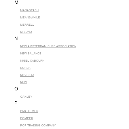
M
MANASTASH
MEANSWHILE
MERRELL
MIZUNO
N
NEW AMSTERDAM SURF ASSOCIATION
NEW BALANCE
NIGEL CABOURN
NORDA
NOVESTA
NUW
O
OAKLEY
P
PAS DE MER
POMPEII
POP TRADING COMPANY