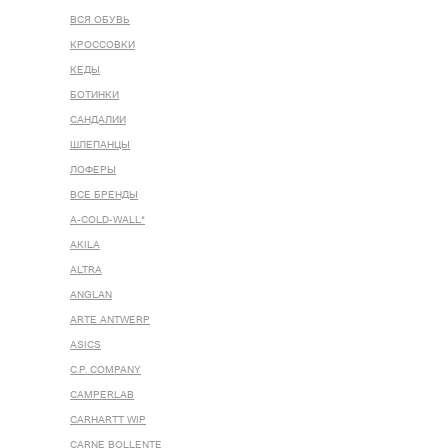
ВСЯ ОБУВЬ
КРОССОВКИ
КЕДЫ
БОТИНКИ
САНДАЛИИ
ШЛЕПАНЦЫ
ЛОФЕРЫ
ВСЕ БРЕНДЫ
A-COLD-WALL*
AKILA
ALTRA
ANGLAN
ARTE ANTWERP
ASICS
C.P. COMPANY
CAMPERLAB
CARHARTT WIP
CARNE BOLLENTE