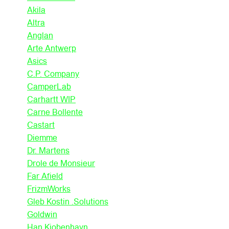
Akila
Altra
Anglan
Arte Antwerp
Asics
C.P. Company
CamperLab
Carhartt WIP
Carne Bollente
Castart
Diemme
Dr. Martens
Drole de Monsieur
Far Afield
FrizmWorks
Gleb Kostin .Solutions
Goldwin
Han Kjobenhavn