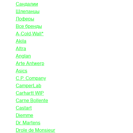
Сандалии
Шлепанцы
Лоферы
Все бренды
A-Cold-Wall*
Akila
Altra
Anglan
Arte Antwerp
Asics
C.P. Company
CamperLab
Carhartt WIP
Carne Bollente
Castart
Diemme
Dr. Martens
Drole de Monsieur