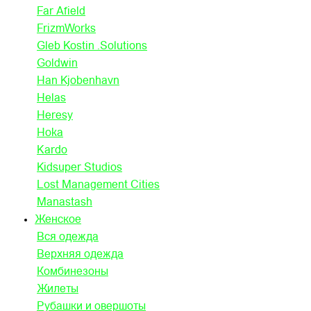
Far Afield
FrizmWorks
Gleb Kostin .Solutions
Goldwin
Han Kjobenhavn
Helas
Heresy
Hoka
Kardo
Kidsuper Studios
Lost Management Cities
Manastash
Женское
Вся одежда
Верхняя одежда
Комбинезоны
Жилеты
Рубашки и овершоты