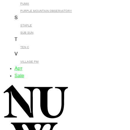
PUMA
PURPLE MOUNTAIN OBSERVATORY
S
STAPLE
SUB SUN
T
TEN C
V
VILLAGE PM
Арт
Sale