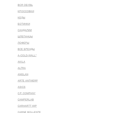
ВСЯ ОБУВЬ
КРОССОВКИ
КЕДЫ
БОТИНКИ
САНДАЛИИ
ШЛЕПАНЦЫ
ЛОФЕРЫ
ВСЕ БРЕНДЫ
A-COLD-WALL*
AKILA
ALTRA
ANGLAN
ARTE ANTWERP
ASICS
C.P. COMPANY
CAMPERLAB
CARHARTT WIP
CARNE BOLLENTE