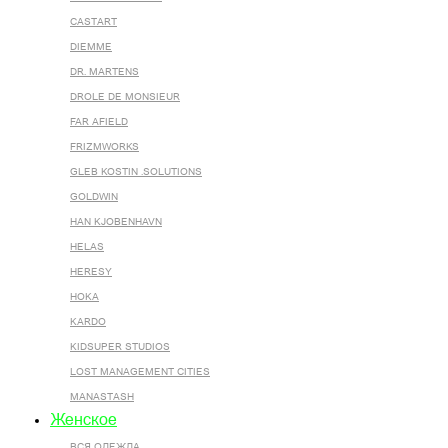
CASTART
DIEMME
DR. MARTENS
DROLE DE MONSIEUR
FAR AFIELD
FRIZMWORKS
GLEB KOSTIN .SOLUTIONS
GOLDWIN
HAN KJOBENHAVN
HELAS
HERESY
HOKA
KARDO
KIDSUPER STUDIOS
LOST MANAGEMENT CITIES
MANASTASH
Женское
ВСЯ ОДЕЖДА