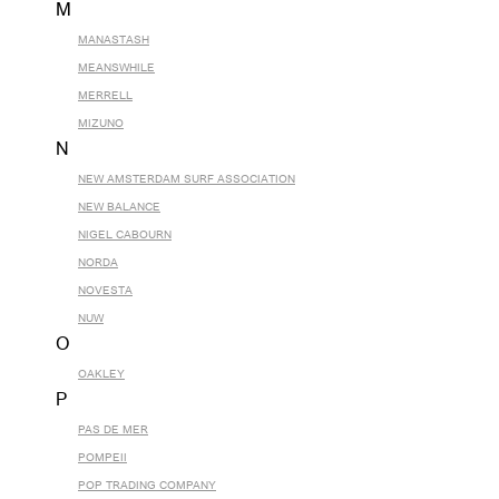
M
MANASTASH
MEANSWHILE
MERRELL
MIZUNO
N
NEW AMSTERDAM SURF ASSOCIATION
NEW BALANCE
NIGEL CABOURN
NORDA
NOVESTA
NUW
O
OAKLEY
P
PAS DE MER
POMPEII
POP TRADING COMPANY