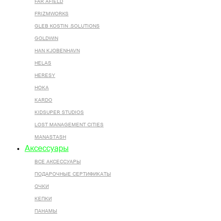
FAR AFIELD
FRIZMWORKS
GLEB KOSTIN .SOLUTIONS
GOLDWIN
HAN KJOBENHAVN
HELAS
HERESY
HOKA
KARDO
KIDSUPER STUDIOS
LOST MANAGEMENT CITIES
MANASTASH
Аксессуары
ВСЕ AКСЕССУАРЫ
ПОДАРОЧНЫЕ СЕРТИФИКАТЫ
ОЧКИ
КЕПКИ
ПАНАМЫ