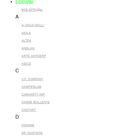
Бренды
ВСЕ БРЕНДЫ
A
A-COLD-WALL*
AKILA
ALTRA
ANGLAN
ARTE ANTWERP
ASICS
C
C.P. COMPANY
CAMPERLAB
CARHARTT WIP
CARNE BOLLENTE
CASTART
D
DIEMME
DR. MARTENS