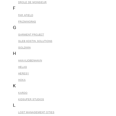
DROLE DE MONSIEUR
F
FAR AFIELD
FRIZMWORKS
G
GARMENT PROJECT
GLEB KOSTIN .SOLUTIONS
GOLDWIN
H
HAN KJOBENHAVN
HELAS
HERESY
HOKA
K
KARDO
KIDSUPER STUDIOS
L
LOST MANAGEMENT CITIES