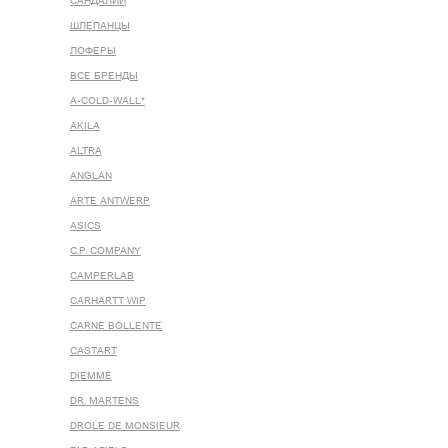
САНДАЛИИ
ШЛЕПАНЦЫ
ЛОФЕРЫ
ВСЕ БРЕНДЫ
A-COLD-WALL*
AKILA
ALTRA
ANGLAN
ARTE ANTWERP
ASICS
C.P. COMPANY
CAMPERLAB
CARHARTT WIP
CARNE BOLLENTE
CASTART
DIEMME
DR. MARTENS
DROLE DE MONSIEUR