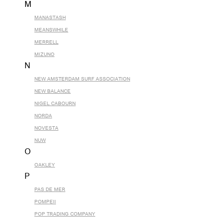
M
MANASTASH
MEANSWHILE
MERRELL
MIZUNO
N
NEW AMSTERDAM SURF ASSOCIATION
NEW BALANCE
NIGEL CABOURN
NORDA
NOVESTA
NUW
O
OAKLEY
P
PAS DE MER
POMPEII
POP TRADING COMPANY