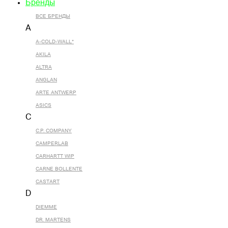
Бренды
ВСЕ БРЕНДЫ
A
A-COLD-WALL*
AKILA
ALTRA
ANGLAN
ARTE ANTWERP
ASICS
C
C.P. COMPANY
CAMPERLAB
CARHARTT WIP
CARNE BOLLENTE
CASTART
D
DIEMME
DR. MARTENS