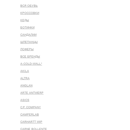
ВСЯ ОБУВЬ
КРОССОВКИ
КЕДЫ
БОТИНКИ
САНДАЛИИ
ШЛЕПАНЦЫ
ЛОФЕРЫ
ВСЕ БРЕНДЫ
A-COLD-WALL*
AKILA
ALTRA
ANGLAN
ARTE ANTWERP
ASICS
C.P. COMPANY
CAMPERLAB
CARHARTT WIP
CARNE BOLLENTE