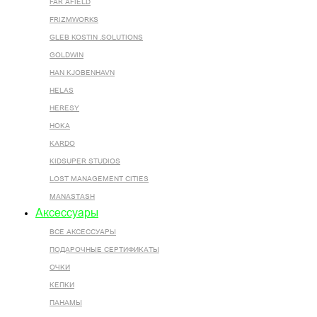
FAR AFIELD
FRIZMWORKS
GLEB KOSTIN .SOLUTIONS
GOLDWIN
HAN KJOBENHAVN
HELAS
HERESY
HOKA
KARDO
KIDSUPER STUDIOS
LOST MANAGEMENT CITIES
MANASTASH
Аксессуары
ВСЕ AКСЕССУАРЫ
ПОДАРОЧНЫЕ СЕРТИФИКАТЫ
ОЧКИ
КЕПКИ
ПАНАМЫ