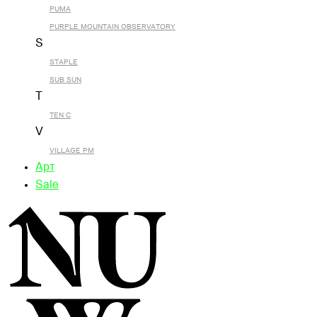
PUMA
PURPLE MOUNTAIN OBSERVATORY
S
STAPLE
SUB SUN
T
TEN C
V
VILLAGE PM
Арт
Sale