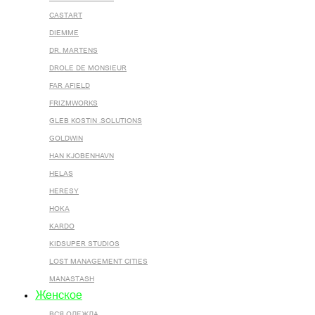
CASTART
DIEMME
DR. MARTENS
DROLE DE MONSIEUR
FAR AFIELD
FRIZMWORKS
GLEB KOSTIN .SOLUTIONS
GOLDWIN
HAN KJOBENHAVN
HELAS
HERESY
HOKA
KARDO
KIDSUPER STUDIOS
LOST MANAGEMENT CITIES
MANASTASH
Женское
ВСЯ ОДЕЖДА