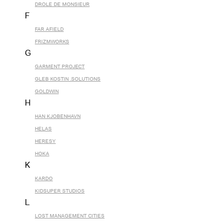
DROLE DE MONSIEUR
F
FAR AFIELD
FRIZMWORKS
G
GARMENT PROJECT
GLEB KOSTIN .SOLUTIONS
GOLDWIN
H
HAN KJOBENHAVN
HELAS
HERESY
HOKA
K
KARDO
KIDSUPER STUDIOS
L
LOST MANAGEMENT CITIES