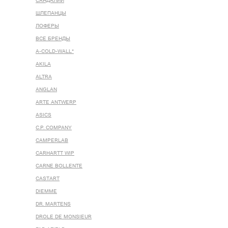
САНДАЛИИ
ШЛЕПАНЦЫ
ЛОФЕРЫ
ВСЕ БРЕНДЫ
A-COLD-WALL*
AKILA
ALTRA
ANGLAN
ARTE ANTWERP
ASICS
C.P. COMPANY
CAMPERLAB
CARHARTT WIP
CARNE BOLLENTE
CASTART
DIEMME
DR. MARTENS
DROLE DE MONSIEUR