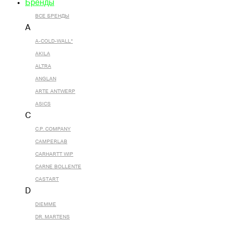
Бренды
ВСЕ БРЕНДЫ
A
A-COLD-WALL*
AKILA
ALTRA
ANGLAN
ARTE ANTWERP
ASICS
C
C.P. COMPANY
CAMPERLAB
CARHARTT WIP
CARNE BOLLENTE
CASTART
D
DIEMME
DR. MARTENS