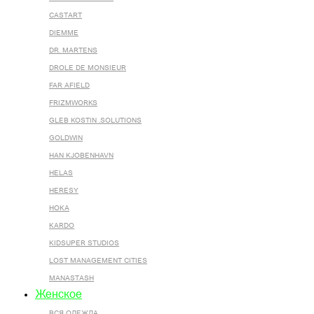
CASTART
DIEMME
DR. MARTENS
DROLE DE MONSIEUR
FAR AFIELD
FRIZMWORKS
GLEB KOSTIN .SOLUTIONS
GOLDWIN
HAN KJOBENHAVN
HELAS
HERESY
HOKA
KARDO
KIDSUPER STUDIOS
LOST MANAGEMENT CITIES
MANASTASH
Женское
ВСЯ ОДЕЖДА