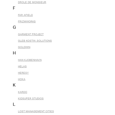
DROLE DE MONSIEUR
F
FAR AFIELD
FRIZMWORKS
G
GARMENT PROJECT
GLEB KOSTIN .SOLUTIONS
GOLDWIN
H
HAN KJOBENHAVN
HELAS
HERESY
HOKA
K
KARDO
KIDSUPER STUDIOS
L
LOST MANAGEMENT CITIES