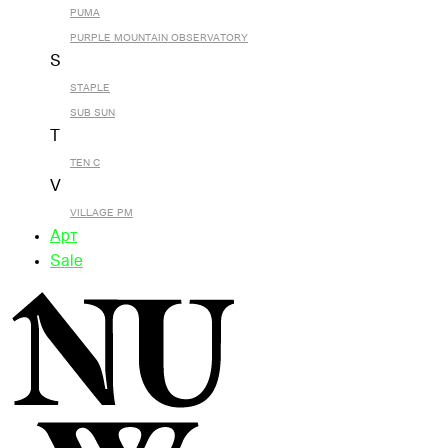
PUMA
PURPLE MOUNTAIN OBSERVATORY
S
STAPLE
SUB SUN
T
TEN C
V
VILLAGE PM
Арт
Sale