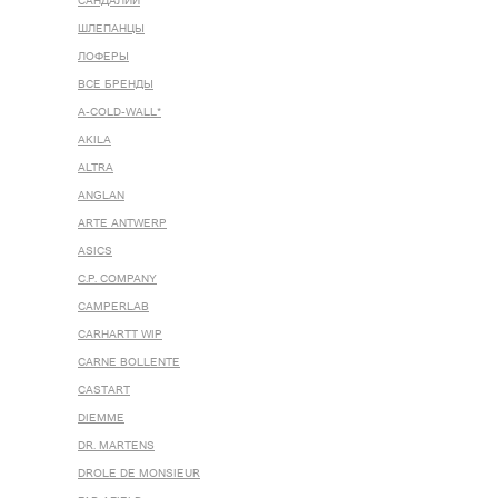
САНДАЛИИ
ШЛЕПАНЦЫ
ЛОФЕРЫ
ВСЕ БРЕНДЫ
A-COLD-WALL*
AKILA
ALTRA
ANGLAN
ARTE ANTWERP
ASICS
C.P. COMPANY
CAMPERLAB
CARHARTT WIP
CARNE BOLLENTE
CASTART
DIEMME
DR. MARTENS
DROLE DE MONSIEUR