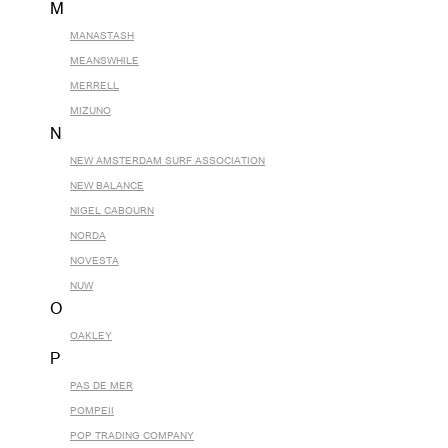
M
MANASTASH
MEANSWHILE
MERRELL
MIZUNO
N
NEW AMSTERDAM SURF ASSOCIATION
NEW BALANCE
NIGEL CABOURN
NORDA
NOVESTA
NUW
O
OAKLEY
P
PAS DE MER
POMPEII
POP TRADING COMPANY