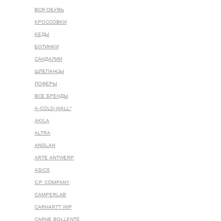
ВСЯ ОБУВЬ
КРОССОВКИ
КЕДЫ
БОТИНКИ
САНДАЛИИ
ШЛЕПАНЦЫ
ЛОФЕРЫ
ВСЕ БРЕНДЫ
A-COLD-WALL*
AKILA
ALTRA
ANGLAN
ARTE ANTWERP
ASICS
C.P. COMPANY
CAMPERLAB
CARHARTT WIP
CARNE BOLLENTE