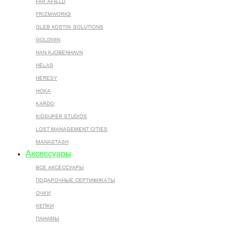
FAR AFIELD
FRIZMWORKS
GLEB KOSTIN .SOLUTIONS
GOLDWIN
HAN KJOBENHAVN
HELAS
HERESY
HOKA
KARDO
KIDSUPER STUDIOS
LOST MANAGEMENT CITIES
MANASTASH
Аксессуары
ВСЕ AКСЕССУАРЫ
ПОДАРОЧНЫЕ СЕРТИФИКАТЫ
ОЧКИ
КЕПКИ
ПАНАМЫ