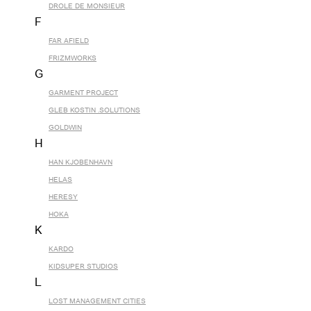
DROLE DE MONSIEUR
F
FAR AFIELD
FRIZMWORKS
G
GARMENT PROJECT
GLEB KOSTIN .SOLUTIONS
GOLDWIN
H
HAN KJOBENHAVN
HELAS
HERESY
HOKA
K
KARDO
KIDSUPER STUDIOS
L
LOST MANAGEMENT CITIES