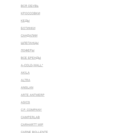
ВСЯ ОБУВЬ
КРОССОВКИ
КЕДЫ
БОТИНКИ
САНДАЛИИ
ШЛЕПАНЦЫ
ЛОФЕРЫ
ВСЕ БРЕНДЫ
A-COLD-WALL*
AKILA
ALTRA
ANGLAN
ARTE ANTWERP
ASICS
C.P. COMPANY
CAMPERLAB
CARHARTT WIP
CARNE BOLLENTE