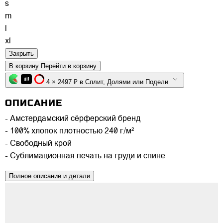
s
m
l
xl
Закрыть
В корзину
Перейти в корзину
4 × 2497 ₽ в Сплит, Долями или Подели
ОПИСАНИЕ
- Амстердамский сёрферский бренд
- 100% хлопок плотностью 240 г/м²
- Свободный крой
- Сублимационная печать на груди и спине
Полное описание и детали