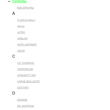
Бренды
ВСЕ БРЕНДЫ
A
A-COLD-WALL*
AKILA
ALTRA
ANGLAN
ARTE ANTWERP
ASICS
C
C.P. COMPANY
CAMPERLAB
CARHARTT WIP
CARNE BOLLENTE
CASTART
D
DIEMME
DR. MARTENS