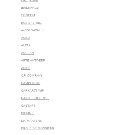
САНДАЛИИ
ШЛЕПАНЦЫ
ЛОФЕРЫ
ВСЕ БРЕНДЫ
A-COLD-WALL*
AKILA
ALTRA
ANGLAN
ARTE ANTWERP
ASICS
C.P. COMPANY
CAMPERLAB
CARHARTT WIP
CARNE BOLLENTE
CASTART
DIEMME
DR. MARTENS
DROLE DE MONSIEUR