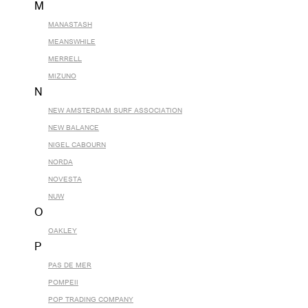
M
MANASTASH
MEANSWHILE
MERRELL
MIZUNO
N
NEW AMSTERDAM SURF ASSOCIATION
NEW BALANCE
NIGEL CABOURN
NORDA
NOVESTA
NUW
O
OAKLEY
P
PAS DE MER
POMPEII
POP TRADING COMPANY