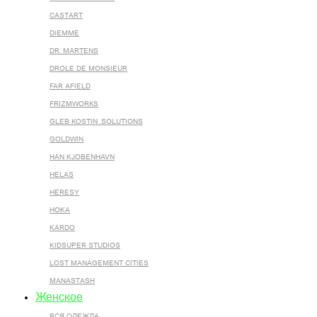
CASTART
DIEMME
DR. MARTENS
DROLE DE MONSIEUR
FAR AFIELD
FRIZMWORKS
GLEB KOSTIN .SOLUTIONS
GOLDWIN
HAN KJOBENHAVN
HELAS
HERESY
HOKA
KARDO
KIDSUPER STUDIOS
LOST MANAGEMENT CITIES
MANASTASH
Женское
ВСЯ ОДЕЖДА