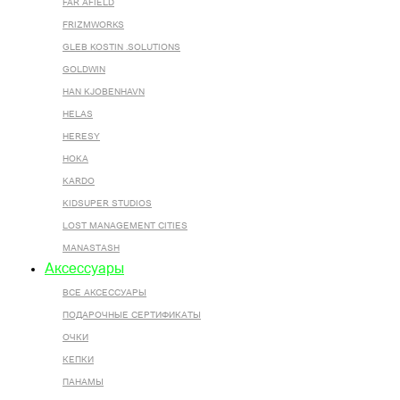
FAR AFIELD
FRIZMWORKS
GLEB KOSTIN .SOLUTIONS
GOLDWIN
HAN KJOBENHAVN
HELAS
HERESY
HOKA
KARDO
KIDSUPER STUDIOS
LOST MANAGEMENT CITIES
MANASTASH
Аксессуары
ВСЕ AКСЕССУАРЫ
ПОДАРОЧНЫЕ СЕРТИФИКАТЫ
ОЧКИ
КЕПКИ
ПАНАМЫ