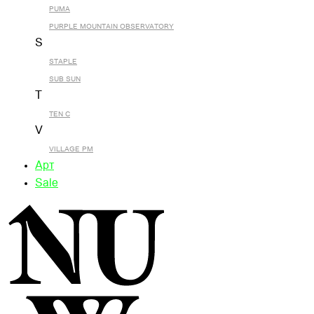
PUMA
PURPLE MOUNTAIN OBSERVATORY
S
STAPLE
SUB SUN
T
TEN C
V
VILLAGE PM
Арт
Sale