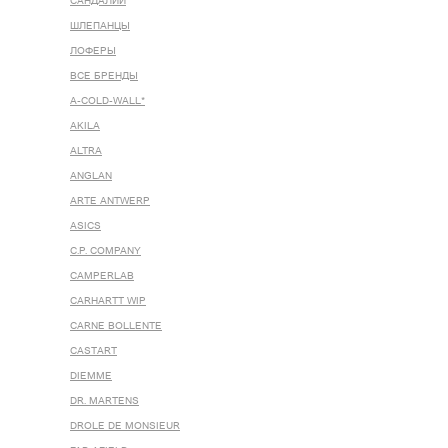
САНДАЛИИ
ШЛЕПАНЦЫ
ЛОФЕРЫ
ВСЕ БРЕНДЫ
A-COLD-WALL*
AKILA
ALTRA
ANGLAN
ARTE ANTWERP
ASICS
C.P. COMPANY
CAMPERLAB
CARHARTT WIP
CARNE BOLLENTE
CASTART
DIEMME
DR. MARTENS
DROLE DE MONSIEUR