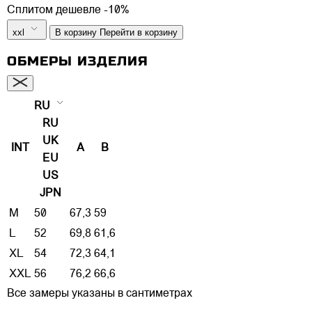
Сплитом дешевле -10%
xxl
В корзину
Перейти в корзину
ОБМЕРЫ ИЗДЕЛИЯ
RU
RU
UK
INT
A
B
EU
US
JPN
M
50
67,3
59
L
52
69,8
61,6
XL
54
72,3
64,1
XXL
56
76,2
66,6
Все замеры указаны в сантиметрах