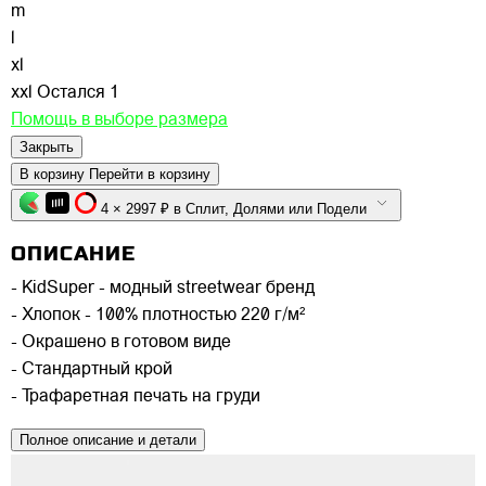
m
l
xl
xxl
Остался 1
Помощь в выборе размера
Закрыть
В корзину
Перейти в корзину
4 × 2997 ₽ в Сплит, Долями или Подели
ОПИСАНИЕ
- KidSuper - модный streetwear бренд
- Хлопок - 100% плотностью 220 г/м²
- Окрашено в готовом виде
- Стандартный крой
- Трафаретная печать на груди
Полное описание и детали