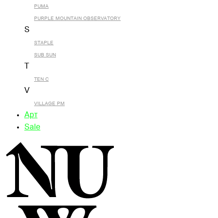
PUMA
PURPLE MOUNTAIN OBSERVATORY
S
STAPLE
SUB SUN
T
TEN C
V
VILLAGE PM
Арт
Sale