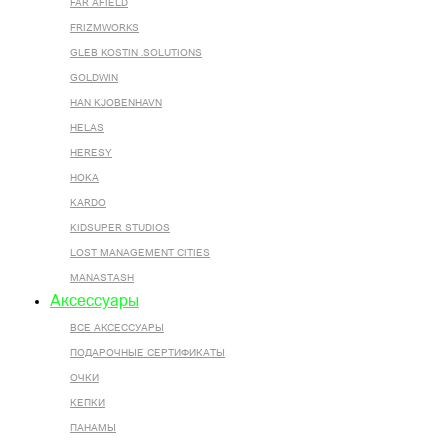
FAR AFIELD
FRIZMWORKS
GLEB KOSTIN .SOLUTIONS
GOLDWIN
HAN KJOBENHAVN
HELAS
HERESY
HOKA
KARDO
KIDSUPER STUDIOS
LOST MANAGEMENT CITIES
MANASTASH
Аксессуары
ВСЕ AКСЕССУАРЫ
ПОДАРОЧНЫЕ СЕРТИФИКАТЫ
ОЧКИ
КЕПКИ
ПАНАМЫ