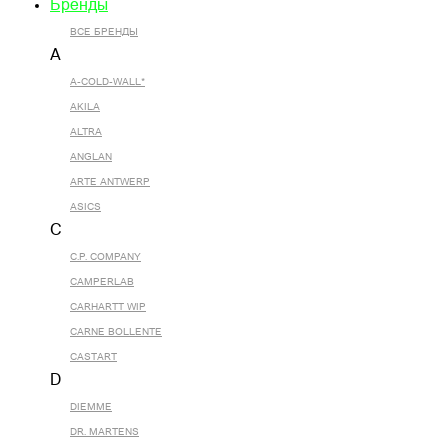
Бренды
ВСЕ БРЕНДЫ
A
A-COLD-WALL*
AKILA
ALTRA
ANGLAN
ARTE ANTWERP
ASICS
C
C.P. COMPANY
CAMPERLAB
CARHARTT WIP
CARNE BOLLENTE
CASTART
D
DIEMME
DR. MARTENS