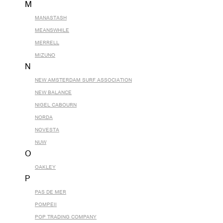
M
MANASTASH
MEANSWHILE
MERRELL
MIZUNO
N
NEW AMSTERDAM SURF ASSOCIATION
NEW BALANCE
NIGEL CABOURN
NORDA
NOVESTA
NUW
O
OAKLEY
P
PAS DE MER
POMPEII
POP TRADING COMPANY