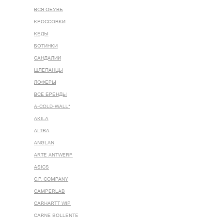
ВСЯ ОБУВЬ
КРОССОВКИ
КЕДЫ
БОТИНКИ
САНДАЛИИ
ШЛЕПАНЦЫ
ЛОФЕРЫ
ВСЕ БРЕНДЫ
A-COLD-WALL*
AKILA
ALTRA
ANGLAN
ARTE ANTWERP
ASICS
C.P. COMPANY
CAMPERLAB
CARHARTT WIP
CARNE BOLLENTE