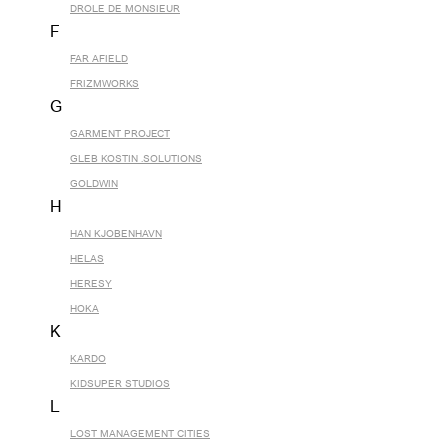
DROLE DE MONSIEUR
F
FAR AFIELD
FRIZMWORKS
G
GARMENT PROJECT
GLEB KOSTIN .SOLUTIONS
GOLDWIN
H
HAN KJOBENHAVN
HELAS
HERESY
HOKA
K
KARDO
KIDSUPER STUDIOS
L
LOST MANAGEMENT CITIES