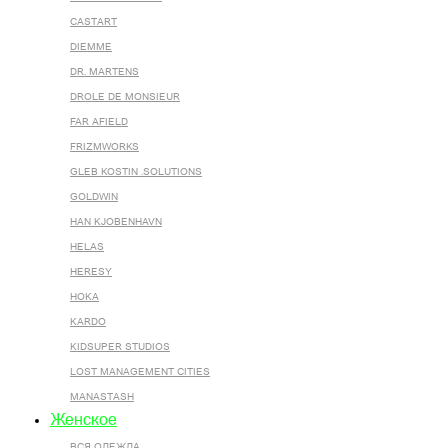
CASTART
DIEMME
DR. MARTENS
DROLE DE MONSIEUR
FAR AFIELD
FRIZMWORKS
GLEB KOSTIN .SOLUTIONS
GOLDWIN
HAN KJOBENHAVN
HELAS
HERESY
HOKA
KARDO
KIDSUPER STUDIOS
LOST MANAGEMENT CITIES
MANASTASH
Женское
ВСЯ ОДЕЖДА