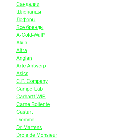
Сандалии
Шлепанцы
Лоферы
Все бренды
A-Cold-Wall*
Akila
Altra
Anglan
Arte Antwerp
Asics
C.P. Company
CamperLab
Carhartt WIP
Carne Bollente
Castart
Diemme
Dr. Martens
Drole de Monsieur