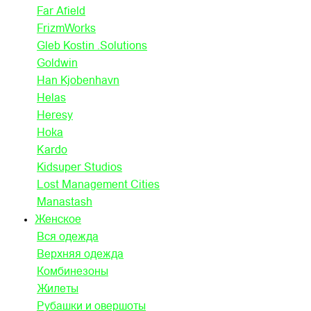
Far Afield
FrizmWorks
Gleb Kostin .Solutions
Goldwin
Han Kjobenhavn
Helas
Heresy
Hoka
Kardo
Kidsuper Studios
Lost Management Cities
Manastash
Женское
Вся одежда
Верхняя одежда
Комбинезоны
Жилеты
Рубашки и овершоты