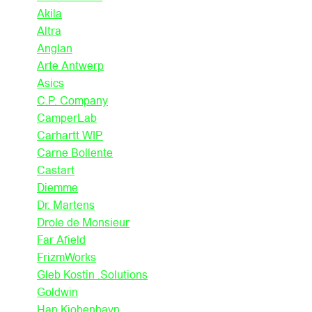
Akila
Altra
Anglan
Arte Antwerp
Asics
C.P. Company
CamperLab
Carhartt WIP
Carne Bollente
Castart
Diemme
Dr. Martens
Drole de Monsieur
Far Afield
FrizmWorks
Gleb Kostin .Solutions
Goldwin
Han Kjobenhavn