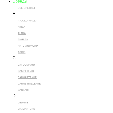
Бренды
ВСЕ БРЕНДЫ
A
A-COLD-WALL*
AKILA
ALTRA
ANGLAN
ARTE ANTWERP
ASICS
C
C.P. COMPANY
CAMPERLAB
CARHARTT WIP
CARNE BOLLENTE
CASTART
D
DIEMME
DR. MARTENS