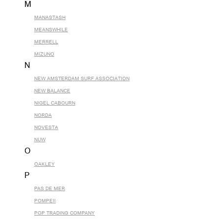
M
MANASTASH
MEANSWHILE
MERRELL
MIZUNO
N
NEW AMSTERDAM SURF ASSOCIATION
NEW BALANCE
NIGEL CABOURN
NORDA
NOVESTA
NUW
O
OAKLEY
P
PAS DE MER
POMPEII
POP TRADING COMPANY