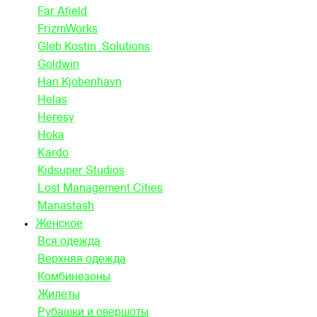
Far Afield
FrizmWorks
Gleb Kostin .Solutions
Goldwin
Han Kjobenhavn
Helas
Heresy
Hoka
Kardo
Kidsuper Studios
Lost Management Cities
Manastash
Женское
Вся одежда
Верхняя одежда
Комбинезоны
Жилеты
Рубашки и овершоты