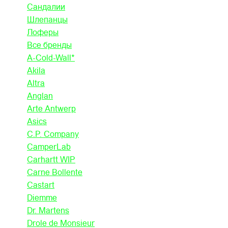
Сандалии
Шлепанцы
Лоферы
Все бренды
A-Cold-Wall*
Akila
Altra
Anglan
Arte Antwerp
Asics
C.P. Company
CamperLab
Carhartt WIP
Carne Bollente
Castart
Diemme
Dr. Martens
Drole de Monsieur