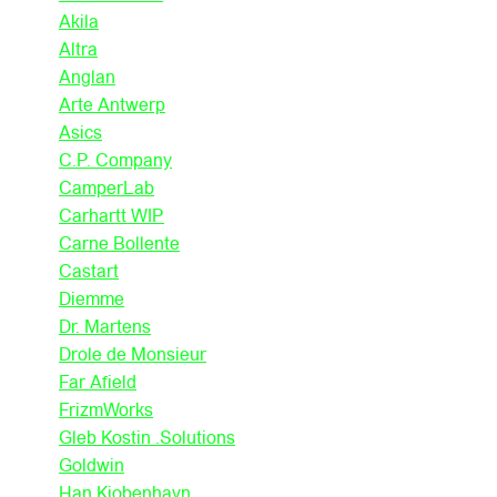
Akila
Altra
Anglan
Arte Antwerp
Asics
C.P. Company
CamperLab
Carhartt WIP
Carne Bollente
Castart
Diemme
Dr. Martens
Drole de Monsieur
Far Afield
FrizmWorks
Gleb Kostin .Solutions
Goldwin
Han Kjobenhavn