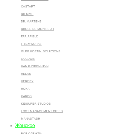
CASTART
DIEMME
DR. MARTENS
DROLE DE MONSIEUR
FAR AFIELD
FRIZMWORKS
GLEB KOSTIN .SOLUTIONS
GOLDWIN
HAN KJOBENHAVN
HELAS
HERESY
HOKA
KARDO
KIDSUPER STUDIOS
LOST MANAGEMENT CITIES
MANASTASH
Женское
ВСЯ ОДЕЖДА