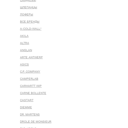
САНДАЛИИ
ШЛЕПАНЦЫ
ЛОФЕРЫ
ВСЕ БРЕНДЫ
A-COLD-WALL*
AKILA
ALTRA
ANGLAN
ARTE ANTWERP
ASICS
C.P. COMPANY
CAMPERLAB
CARHARTT WIP
CARNE BOLLENTE
CASTART
DIEMME
DR. MARTENS
DROLE DE MONSIEUR