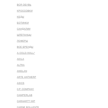
ВСЯ ОБУВЬ
КРОССОВКИ
КЕДЫ
БОТИНКИ
САНДАЛИИ
ШЛЕПАНЦЫ
ЛОФЕРЫ
ВСЕ БРЕНДЫ
A-COLD-WALL*
AKILA
ALTRA
ANGLAN
ARTE ANTWERP
ASICS
C.P. COMPANY
CAMPERLAB
CARHARTT WIP
CARNE BOLLENTE