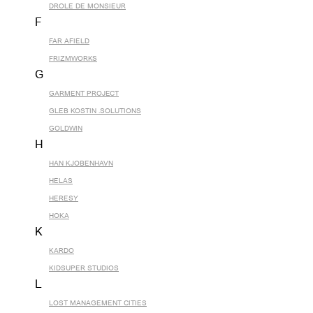
DROLE DE MONSIEUR
F
FAR AFIELD
FRIZMWORKS
G
GARMENT PROJECT
GLEB KOSTIN .SOLUTIONS
GOLDWIN
H
HAN KJOBENHAVN
HELAS
HERESY
HOKA
K
KARDO
KIDSUPER STUDIOS
L
LOST MANAGEMENT CITIES