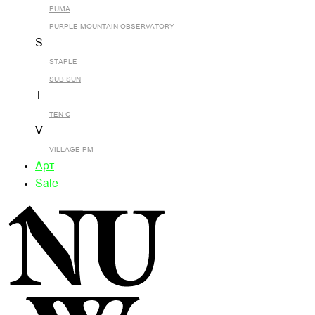
PUMA
PURPLE MOUNTAIN OBSERVATORY
S
STAPLE
SUB SUN
T
TEN C
V
VILLAGE PM
Арт
Sale