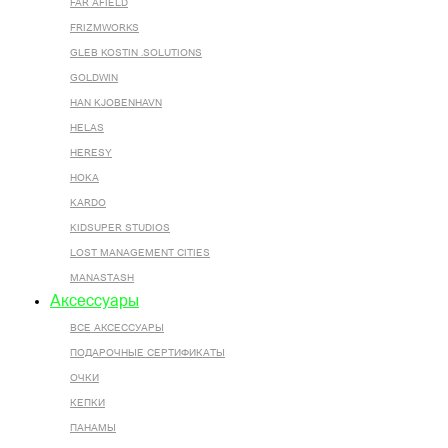
FAR AFIELD
FRIZMWORKS
GLEB KOSTIN .SOLUTIONS
GOLDWIN
HAN KJOBENHAVN
HELAS
HERESY
HOKA
KARDO
KIDSUPER STUDIOS
LOST MANAGEMENT CITIES
MANASTASH
Аксессуары
ВСЕ AКСЕССУАРЫ
ПОДАРОЧНЫЕ СЕРТИФИКАТЫ
ОЧКИ
КЕПКИ
ПАНАМЫ