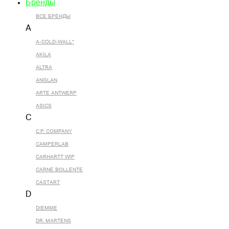
Бренды
ВСЕ БРЕНДЫ
A
A-COLD-WALL*
AKILA
ALTRA
ANGLAN
ARTE ANTWERP
ASICS
C
C.P. COMPANY
CAMPERLAB
CARHARTT WIP
CARNE BOLLENTE
CASTART
D
DIEMME
DR. MARTENS