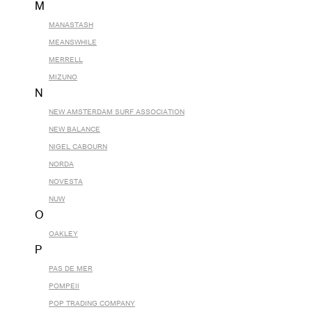
M
MANASTASH
MEANSWHILE
MERRELL
MIZUNO
N
NEW AMSTERDAM SURF ASSOCIATION
NEW BALANCE
NIGEL CABOURN
NORDA
NOVESTA
NUW
O
OAKLEY
P
PAS DE MER
POMPEII
POP TRADING COMPANY