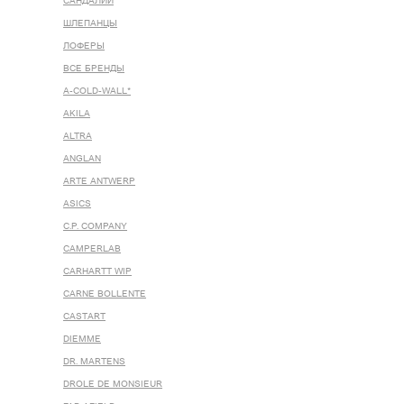
САНДАЛИИ
ШЛЕПАНЦЫ
ЛОФЕРЫ
ВСЕ БРЕНДЫ
A-COLD-WALL*
AKILA
ALTRA
ANGLAN
ARTE ANTWERP
ASICS
C.P. COMPANY
CAMPERLAB
CARHARTT WIP
CARNE BOLLENTE
CASTART
DIEMME
DR. MARTENS
DROLE DE MONSIEUR