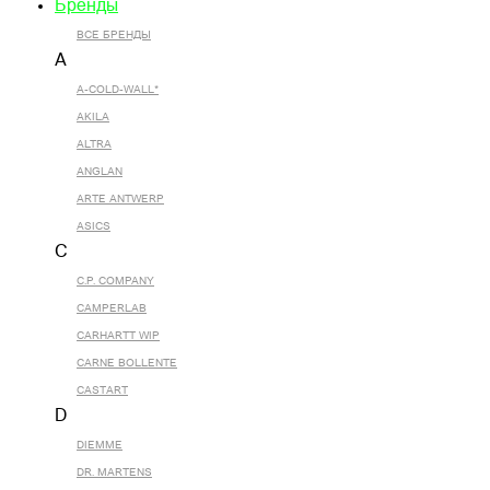
Бренды
ВСЕ БРЕНДЫ
A
A-COLD-WALL*
AKILA
ALTRA
ANGLAN
ARTE ANTWERP
ASICS
C
C.P. COMPANY
CAMPERLAB
CARHARTT WIP
CARNE BOLLENTE
CASTART
D
DIEMME
DR. MARTENS