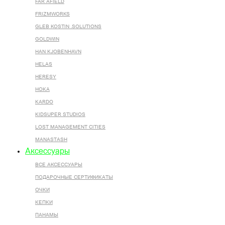
FAR AFIELD
FRIZMWORKS
GLEB KOSTIN .SOLUTIONS
GOLDWIN
HAN KJOBENHAVN
HELAS
HERESY
HOKA
KARDO
KIDSUPER STUDIOS
LOST MANAGEMENT CITIES
MANASTASH
Аксессуары
ВСЕ AКСЕССУАРЫ
ПОДАРОЧНЫЕ СЕРТИФИКАТЫ
ОЧКИ
КЕПКИ
ПАНАМЫ