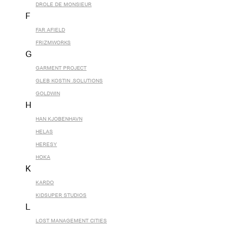
DROLE DE MONSIEUR
F
FAR AFIELD
FRIZMWORKS
G
GARMENT PROJECT
GLEB KOSTIN .SOLUTIONS
GOLDWIN
H
HAN KJOBENHAVN
HELAS
HERESY
HOKA
K
KARDO
KIDSUPER STUDIOS
L
LOST MANAGEMENT CITIES