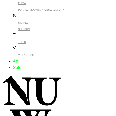
PUMA
PURPLE MOUNTAIN OBSERVATORY
S
STAPLE
SUB SUN
T
TEN C
V
VILLAGE PM
Арт
Sale