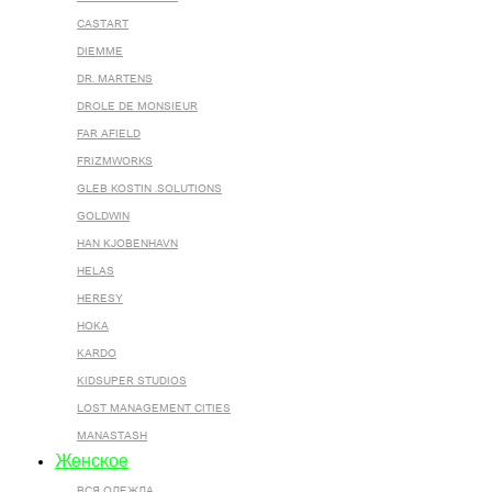
CASTART
DIEMME
DR. MARTENS
DROLE DE MONSIEUR
FAR AFIELD
FRIZMWORKS
GLEB KOSTIN .SOLUTIONS
GOLDWIN
HAN KJOBENHAVN
HELAS
HERESY
HOKA
KARDO
KIDSUPER STUDIOS
LOST MANAGEMENT CITIES
MANASTASH
Женское
ВСЯ ОДЕЖДА