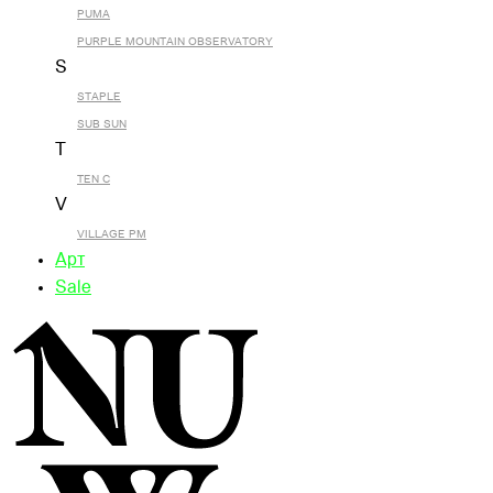
PUMA
PURPLE MOUNTAIN OBSERVATORY
S
STAPLE
SUB SUN
T
TEN C
V
VILLAGE PM
Арт
Sale