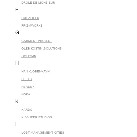
DROLE DE MONSIEUR
F
FAR AFIELD
FRIZMWORKS
G
GARMENT PROJECT
GLEB KOSTIN .SOLUTIONS
GOLDWIN
H
HAN KJOBENHAVN
HELAS
HERESY
HOKA
K
KARDO
KIDSUPER STUDIOS
L
LOST MANAGEMENT CITIES