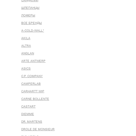
САНДАЛИИ
ШЛЕПАНЦЫ
ЛОФЕРЫ
ВСЕ БРЕНДЫ
A-COLD-WALL*
AKILA
ALTRA
ANGLAN
ARTE ANTWERP
ASICS
C.P. COMPANY
CAMPERLAB
CARHARTT WIP
CARNE BOLLENTE
CASTART
DIEMME
DR. MARTENS
DROLE DE MONSIEUR