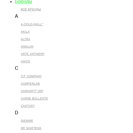
Бренды
ВСЕ БРЕНДЫ
A
A-COLD-WALL*
AKILA
ALTRA
ANGLAN
ARTE ANTWERP
ASICS
C
C.P. COMPANY
CAMPERLAB
CARHARTT WIP
CARNE BOLLENTE
CASTART
D
DIEMME
DR. MARTENS