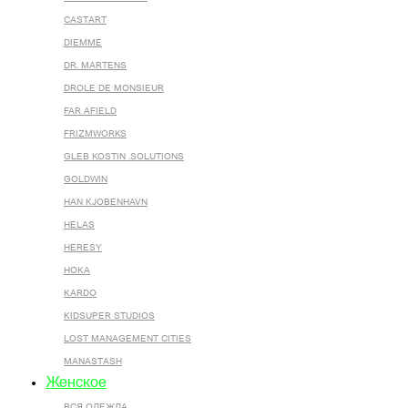
CASTART
DIEMME
DR. MARTENS
DROLE DE MONSIEUR
FAR AFIELD
FRIZMWORKS
GLEB KOSTIN .SOLUTIONS
GOLDWIN
HAN KJOBENHAVN
HELAS
HERESY
HOKA
KARDO
KIDSUPER STUDIOS
LOST MANAGEMENT CITIES
MANASTASH
Женское
ВСЯ ОДЕЖДА