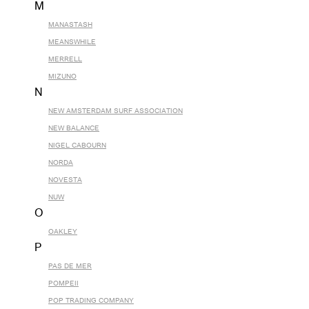
M
MANASTASH
MEANSWHILE
MERRELL
MIZUNO
N
NEW AMSTERDAM SURF ASSOCIATION
NEW BALANCE
NIGEL CABOURN
NORDA
NOVESTA
NUW
O
OAKLEY
P
PAS DE MER
POMPEII
POP TRADING COMPANY