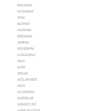
ВСЯ ОБУВЬ
КРОССОВКИ
КЕДЫ
БОТИНКИ
САНДАЛИИ
ШЛЕПАНЦЫ
ЛОФЕРЫ
ВСЕ БРЕНДЫ
A-COLD-WALL*
AKILA
ALTRA
ANGLAN
ARTE ANTWERP
ASICS
C.P. COMPANY
CAMPERLAB
CARHARTT WIP
CARNE BOLLENTE