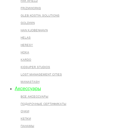
FAR AFIELD
FRIZMWORKS
GLEB KOSTIN .SOLUTIONS
GOLDWIN
HAN KJOBENHAVN
HELAS
HERESY
HOKA
KARDO
KIDSUPER STUDIOS
LOST MANAGEMENT CITIES
MANASTASH
Аксессуары
ВСЕ AКСЕССУАРЫ
ПОДАРОЧНЫЕ СЕРТИФИКАТЫ
ОЧКИ
КЕПКИ
ПАНАМЫ