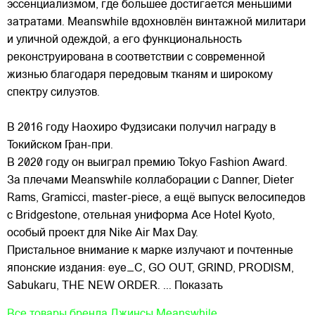
эссенциализмом, где большее достигается меньшими
затратами. Meanswhile вдохновлён винтажной милитари
и уличной одеждой, а его функциональность
реконструирована в соответствии с современной
жизнью благодаря передовым тканям и широкому
спектру силуэтов.
В 2016 году Наохиро Фудзисаки получил награду в
Токийском Гран-при.
В 2020 году он выиграл премию Tokyo Fashion Award.
За плечами Meanswhile коллаборации с Danner, Dieter
Rams, Gramicci, master-piece, а ещё выпуск велосипедов
с Bridgestone, отельная униформа Ace Hotel Kyoto,
особый проект для Nike Air Max Day.
Пристальное внимание к марке излучают и почтенные
японские издания: eye_C, GO OUT, GRIND, PRODISM,
Sabukaru, THE NEW ORDER.
... Показать
Все товары бренда
Джинсы Meanswhile