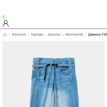
0
Мужское
Одежда
Джинсы
Meanswhile
Джинсы FA