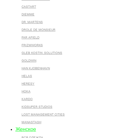
CASTART
DIEMME
DR. MARTENS
DROLE DE MONSIEUR
FAR AFIELD
FRIZMWORKS
GLEB KOSTIN .SOLUTIONS
GOLDWIN
HAN KJOBENHAVN
HELAS
HERESY
HOKA
KARDO
KIDSUPER STUDIOS
LOST MANAGEMENT CITIES
MANASTASH
Женское
ВСЯ ОДЕЖДА