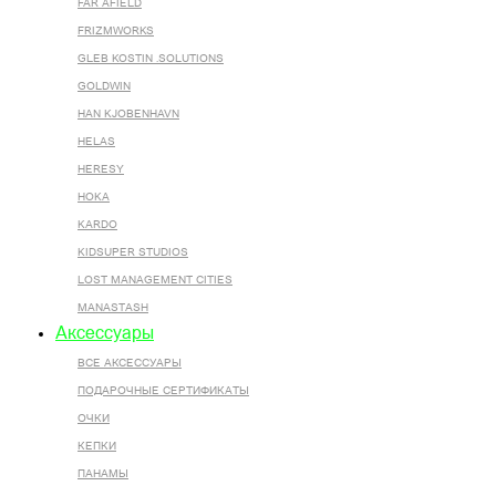
FAR AFIELD
FRIZMWORKS
GLEB KOSTIN .SOLUTIONS
GOLDWIN
HAN KJOBENHAVN
HELAS
HERESY
HOKA
KARDO
KIDSUPER STUDIOS
LOST MANAGEMENT CITIES
MANASTASH
Аксессуары
ВСЕ AКСЕССУАРЫ
ПОДАРОЧНЫЕ СЕРТИФИКАТЫ
ОЧКИ
КЕПКИ
ПАНАМЫ