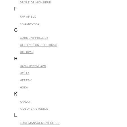
DROLE DE MONSIEUR
F
FAR AFIELD
FRIZMWORKS
G
GARMENT PROJECT
GLEB KOSTIN .SOLUTIONS
GOLDWIN
H
HAN KJOBENHAVN
HELAS
HERESY
HOKA
K
KARDO
KIDSUPER STUDIOS
L
LOST MANAGEMENT CITIES