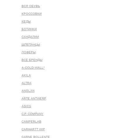
ВСЯ ОБУВЬ
КРОССОВКИ
КЕДЫ
БОТИНКИ
САНДАЛИИ
ШЛЕПАНЦЫ
ЛОФЕРЫ
ВСЕ БРЕНДЫ
A-COLD-WALL*
AKILA
ALTRA
ANGLAN
ARTE ANTWERP
ASICS
C.P. COMPANY
CAMPERLAB
CARHARTT WIP
CARNE BOLLENTE