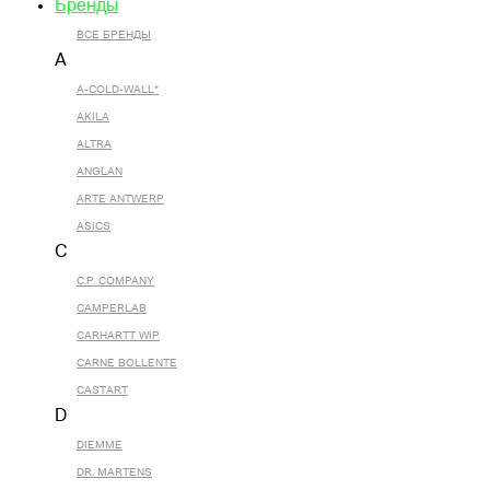
Бренды
ВСЕ БРЕНДЫ
A
A-COLD-WALL*
AKILA
ALTRA
ANGLAN
ARTE ANTWERP
ASICS
C
C.P. COMPANY
CAMPERLAB
CARHARTT WIP
CARNE BOLLENTE
CASTART
D
DIEMME
DR. MARTENS