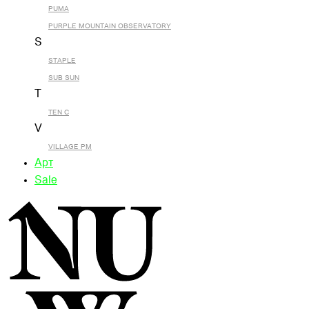
PUMA
PURPLE MOUNTAIN OBSERVATORY
S
STAPLE
SUB SUN
T
TEN C
V
VILLAGE PM
Арт
Sale