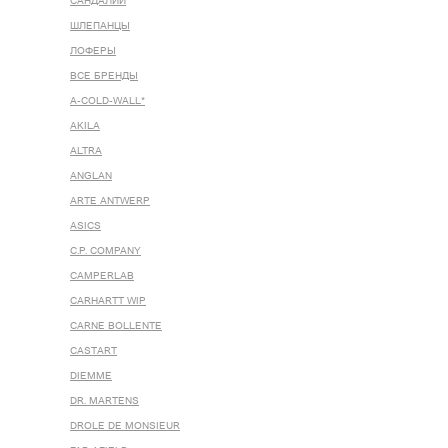
САНДАЛИИ
ШЛЕПАНЦЫ
ЛОФЕРЫ
ВСЕ БРЕНДЫ
A-COLD-WALL*
AKILA
ALTRA
ANGLAN
ARTE ANTWERP
ASICS
C.P. COMPANY
CAMPERLAB
CARHARTT WIP
CARNE BOLLENTE
CASTART
DIEMME
DR. MARTENS
DROLE DE MONSIEUR