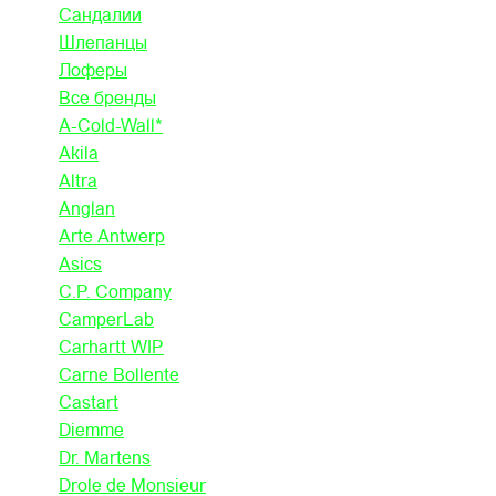
Сандалии
Шлепанцы
Лоферы
Все бренды
A-Cold-Wall*
Akila
Altra
Anglan
Arte Antwerp
Asics
C.P. Company
CamperLab
Carhartt WIP
Carne Bollente
Castart
Diemme
Dr. Martens
Drole de Monsieur