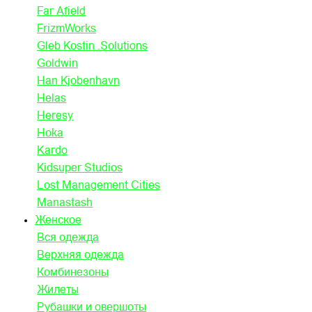
Far Afield
FrizmWorks
Gleb Kostin .Solutions
Goldwin
Han Kjobenhavn
Helas
Heresy
Hoka
Kardo
Kidsuper Studios
Lost Management Cities
Manastash
Женское
Вся одежда
Верхняя одежда
Комбинезоны
Жилеты
Рубашки и овершоты