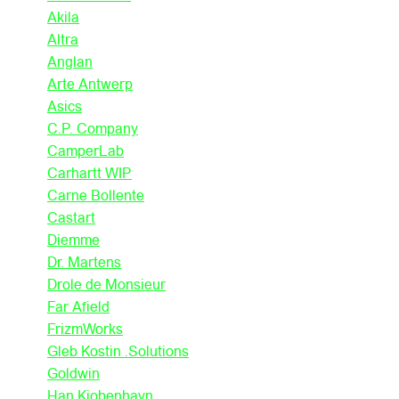
Akila
Altra
Anglan
Arte Antwerp
Asics
C.P. Company
CamperLab
Carhartt WIP
Carne Bollente
Castart
Diemme
Dr. Martens
Drole de Monsieur
Far Afield
FrizmWorks
Gleb Kostin .Solutions
Goldwin
Han Kjobenhavn