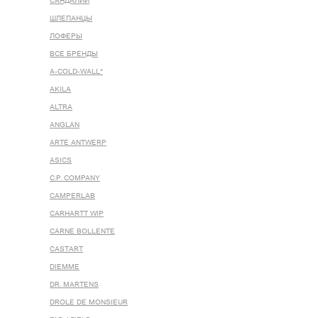
САНДАЛИИ
ШЛЕПАНЦЫ
ЛОФЕРЫ
ВСЕ БРЕНДЫ
A-COLD-WALL*
AKILA
ALTRA
ANGLAN
ARTE ANTWERP
ASICS
C.P. COMPANY
CAMPERLAB
CARHARTT WIP
CARNE BOLLENTE
CASTART
DIEMME
DR. MARTENS
DROLE DE MONSIEUR