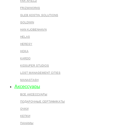
FAR AFIELD
FRIZMWORKS
GLEB KOSTIN .SOLUTIONS
GOLDWIN
HAN KJOBENHAVN
HELAS
HERESY
HOKA
KARDO
KIDSUPER STUDIOS
LOST MANAGEMENT CITIES
MANASTASH
Аксессуары
ВСЕ AКСЕССУАРЫ
ПОДАРОЧНЫЕ СЕРТИФИКАТЫ
ОЧКИ
КЕПКИ
ПАНАМЫ