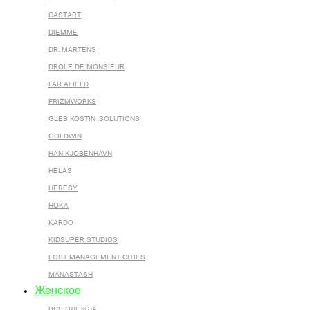
CASTART
DIEMME
DR. MARTENS
DROLE DE MONSIEUR
FAR AFIELD
FRIZMWORKS
GLEB KOSTIN .SOLUTIONS
GOLDWIN
HAN KJOBENHAVN
HELAS
HERESY
HOKA
KARDO
KIDSUPER STUDIOS
LOST MANAGEMENT CITIES
MANASTASH
Женское
ВСЯ ОДЕЖДА