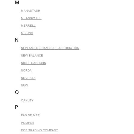
M
MANASTASH
MEANSWHILE
MERRELL
MIZUNO
N
NEW AMSTERDAM SURF ASSOCIATION
NEW BALANCE
NIGEL CABOURN
NORDA
NOVESTA
NUW
O
OAKLEY
P
PAS DE MER
POMPEII
POP TRADING COMPANY