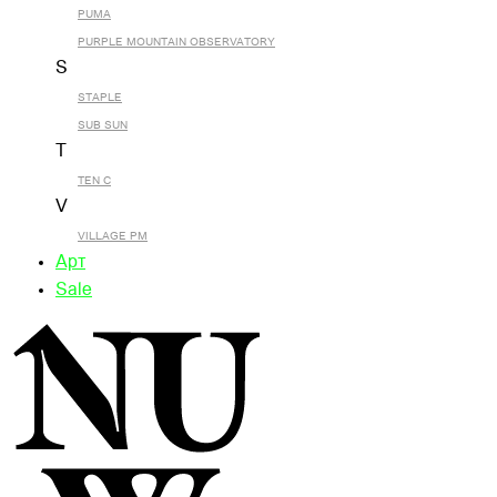
PUMA
PURPLE MOUNTAIN OBSERVATORY
S
STAPLE
SUB SUN
T
TEN C
V
VILLAGE PM
Арт
Sale