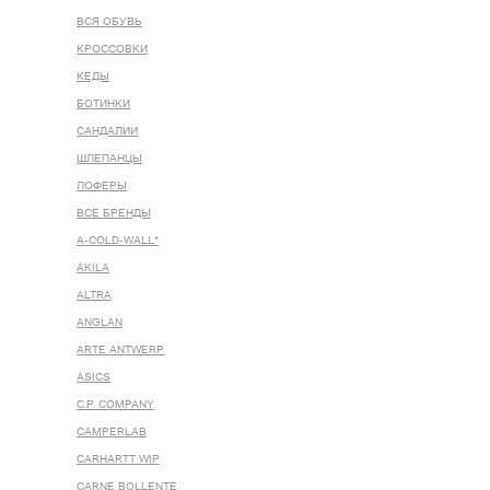
ВСЯ ОБУВЬ
КРОССОВКИ
КЕДЫ
БОТИНКИ
САНДАЛИИ
ШЛЕПАНЦЫ
ЛОФЕРЫ
ВСЕ БРЕНДЫ
A-COLD-WALL*
AKILA
ALTRA
ANGLAN
ARTE ANTWERP
ASICS
C.P. COMPANY
CAMPERLAB
CARHARTT WIP
CARNE BOLLENTE