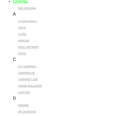
Бренды
ВСЕ БРЕНДЫ
A
A-COLD-WALL*
AKILA
ALTRA
ANGLAN
ARTE ANTWERP
ASICS
C
C.P. COMPANY
CAMPERLAB
CARHARTT WIP
CARNE BOLLENTE
CASTART
D
DIEMME
DR. MARTENS