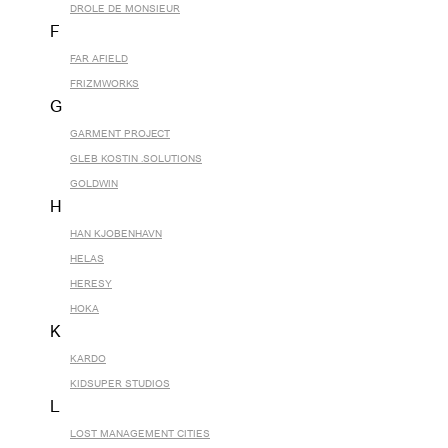
DROLE DE MONSIEUR
F
FAR AFIELD
FRIZMWORKS
G
GARMENT PROJECT
GLEB KOSTIN .SOLUTIONS
GOLDWIN
H
HAN KJOBENHAVN
HELAS
HERESY
HOKA
K
KARDO
KIDSUPER STUDIOS
L
LOST MANAGEMENT CITIES