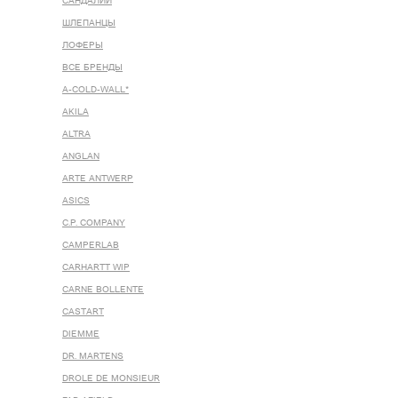
САНДАЛИИ
ШЛЕПАНЦЫ
ЛОФЕРЫ
ВСЕ БРЕНДЫ
A-COLD-WALL*
AKILA
ALTRA
ANGLAN
ARTE ANTWERP
ASICS
C.P. COMPANY
CAMPERLAB
CARHARTT WIP
CARNE BOLLENTE
CASTART
DIEMME
DR. MARTENS
DROLE DE MONSIEUR