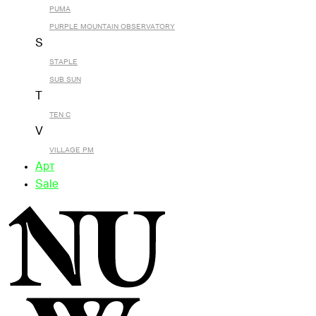
PUMA
PURPLE MOUNTAIN OBSERVATORY
S
STAPLE
SUB SUN
T
TEN C
V
VILLAGE PM
Арт
Sale