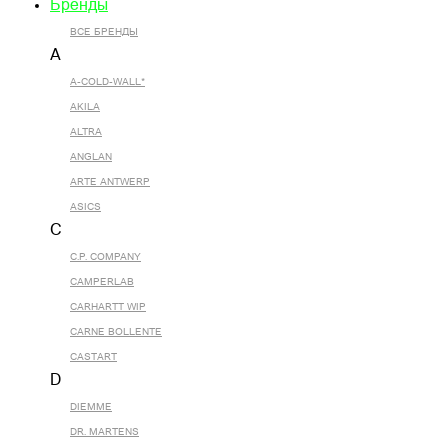
Бренды
ВСЕ БРЕНДЫ
A
A-COLD-WALL*
AKILA
ALTRA
ANGLAN
ARTE ANTWERP
ASICS
C
C.P. COMPANY
CAMPERLAB
CARHARTT WIP
CARNE BOLLENTE
CASTART
D
DIEMME
DR. MARTENS