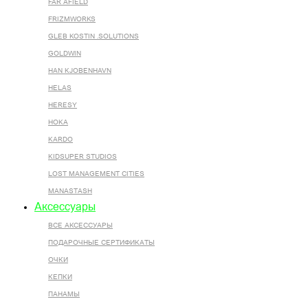
FAR AFIELD
FRIZMWORKS
GLEB KOSTIN .SOLUTIONS
GOLDWIN
HAN KJOBENHAVN
HELAS
HERESY
HOKA
KARDO
KIDSUPER STUDIOS
LOST MANAGEMENT CITIES
MANASTASH
Аксессуары
ВСЕ AКСЕССУАРЫ
ПОДАРОЧНЫЕ СЕРТИФИКАТЫ
ОЧКИ
КЕПКИ
ПАНАМЫ