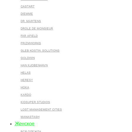
CASTART
DIEMME
DR. MARTENS
DROLE DE MONSIEUR
FAR AFIELD
FRIZMWORKS
GLEB KOSTIN .SOLUTIONS
GOLDWIN
HAN KJOBENHAVN
HELAS
HERESY
HOKA
KARDO
KIDSUPER STUDIOS
LOST MANAGEMENT CITIES
MANASTASH
Женское
ВСЯ ОДЕЖДА