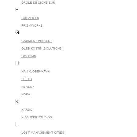
DROLE DE MONSIEUR
F
FAR AFIELD
FRIZMWORKS
G
GARMENT PROJECT
GLEB KOSTIN .SOLUTIONS
GOLDWIN
H
HAN KJOBENHAVN
HELAS
HERESY
HOKA
K
KARDO
KIDSUPER STUDIOS
L
LOST MANAGEMENT CITIES