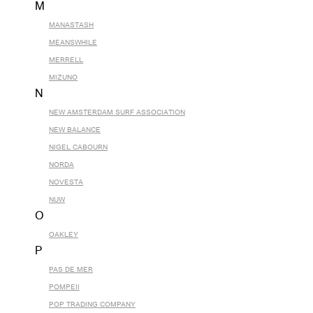
M
MANASTASH
MEANSWHILE
MERRELL
MIZUNO
N
NEW AMSTERDAM SURF ASSOCIATION
NEW BALANCE
NIGEL CABOURN
NORDA
NOVESTA
NUW
O
OAKLEY
P
PAS DE MER
POMPEII
POP TRADING COMPANY