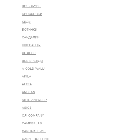
ВСЯ ОБУВЬ
КРОССОВКИ
КЕДЫ
БОТИНКИ
САНДАЛИИ
ШЛЕПАНЦЫ
ЛОФЕРЫ
ВСЕ БРЕНДЫ
A-COLD-WALL*
AKILA
ALTRA
ANGLAN
ARTE ANTWERP
ASICS
C.P. COMPANY
CAMPERLAB
CARHARTT WIP
CARNE BOLLENTE