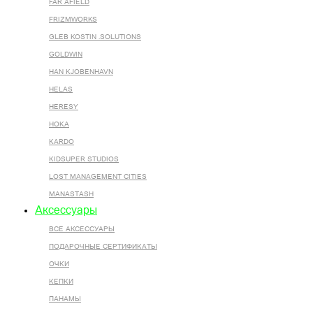
FAR AFIELD
FRIZMWORKS
GLEB KOSTIN .SOLUTIONS
GOLDWIN
HAN KJOBENHAVN
HELAS
HERESY
HOKA
KARDO
KIDSUPER STUDIOS
LOST MANAGEMENT CITIES
MANASTASH
Аксессуары
ВСЕ AКСЕССУАРЫ
ПОДАРОЧНЫЕ СЕРТИФИКАТЫ
ОЧКИ
КЕПКИ
ПАНАМЫ