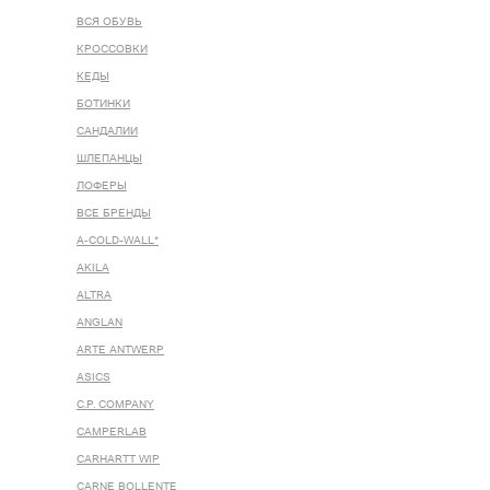
ВСЯ ОБУВЬ
КРОССОВКИ
КЕДЫ
БОТИНКИ
САНДАЛИИ
ШЛЕПАНЦЫ
ЛОФЕРЫ
ВСЕ БРЕНДЫ
A-COLD-WALL*
AKILA
ALTRA
ANGLAN
ARTE ANTWERP
ASICS
C.P. COMPANY
CAMPERLAB
CARHARTT WIP
CARNE BOLLENTE