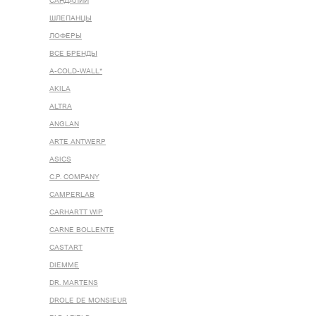
САНДАЛИИ
ШЛЕПАНЦЫ
ЛОФЕРЫ
ВСЕ БРЕНДЫ
A-COLD-WALL*
AKILA
ALTRA
ANGLAN
ARTE ANTWERP
ASICS
C.P. COMPANY
CAMPERLAB
CARHARTT WIP
CARNE BOLLENTE
CASTART
DIEMME
DR. MARTENS
DROLE DE MONSIEUR