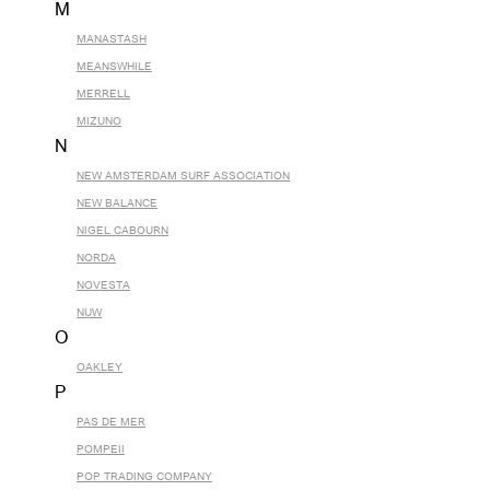
M
MANASTASH
MEANSWHILE
MERRELL
MIZUNO
N
NEW AMSTERDAM SURF ASSOCIATION
NEW BALANCE
NIGEL CABOURN
NORDA
NOVESTA
NUW
O
OAKLEY
P
PAS DE MER
POMPEII
POP TRADING COMPANY