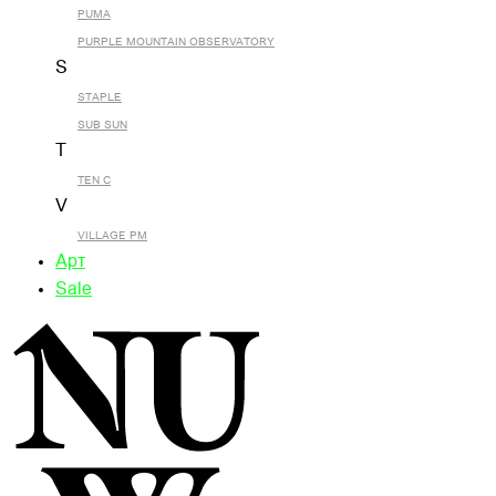
PUMA
PURPLE MOUNTAIN OBSERVATORY
S
STAPLE
SUB SUN
T
TEN C
V
VILLAGE PM
Арт
Sale