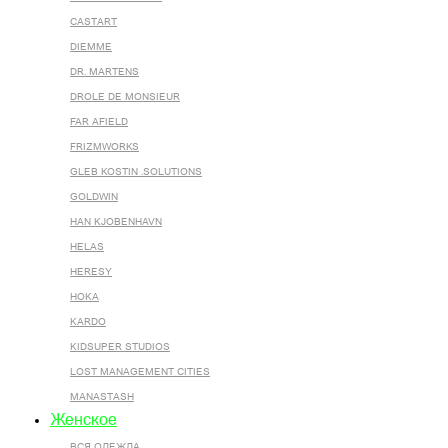
CASTART
DIEMME
DR. MARTENS
DROLE DE MONSIEUR
FAR AFIELD
FRIZMWORKS
GLEB KOSTIN .SOLUTIONS
GOLDWIN
HAN KJOBENHAVN
HELAS
HERESY
HOKA
KARDO
KIDSUPER STUDIOS
LOST MANAGEMENT CITIES
MANASTASH
Женское
ВСЯ ОДЕЖДА