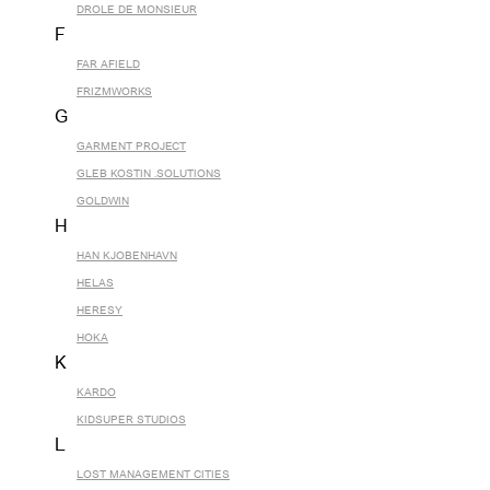
DROLE DE MONSIEUR
F
FAR AFIELD
FRIZMWORKS
G
GARMENT PROJECT
GLEB KOSTIN .SOLUTIONS
GOLDWIN
H
HAN KJOBENHAVN
HELAS
HERESY
HOKA
K
KARDO
KIDSUPER STUDIOS
L
LOST MANAGEMENT CITIES