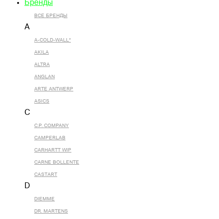
Бренды
ВСЕ БРЕНДЫ
A
A-COLD-WALL*
AKILA
ALTRA
ANGLAN
ARTE ANTWERP
ASICS
C
C.P. COMPANY
CAMPERLAB
CARHARTT WIP
CARNE BOLLENTE
CASTART
D
DIEMME
DR. MARTENS