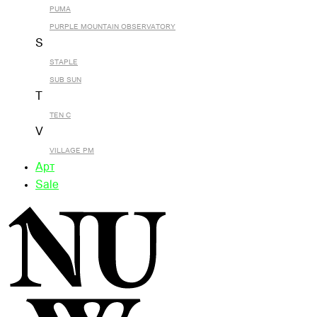
PUMA
PURPLE MOUNTAIN OBSERVATORY
S
STAPLE
SUB SUN
T
TEN C
V
VILLAGE PM
Арт
Sale