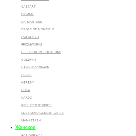
CASTART
DIEMME
DR. MARTENS
DROLE DE MONSIEUR
FAR AFIELD
FRIZMWORKS
GLEB KOSTIN .SOLUTIONS
GOLDWIN
HAN KJOBENHAVN
HELAS
HERESY
HOKA
KARDO
KIDSUPER STUDIOS
LOST MANAGEMENT CITIES
MANASTASH
Женское
ВСЯ ОДЕЖДА