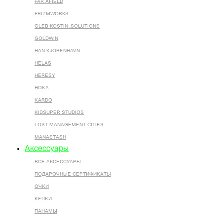
FAR AFIELD
FRIZMWORKS
GLEB KOSTIN .SOLUTIONS
GOLDWIN
HAN KJOBENHAVN
HELAS
HERESY
HOKA
KARDO
KIDSUPER STUDIOS
LOST MANAGEMENT CITIES
MANASTASH
Аксессуары
ВСЕ AКСЕССУАРЫ
ПОДАРОЧНЫЕ СЕРТИФИКАТЫ
ОЧКИ
КЕПКИ
ПАНАМЫ