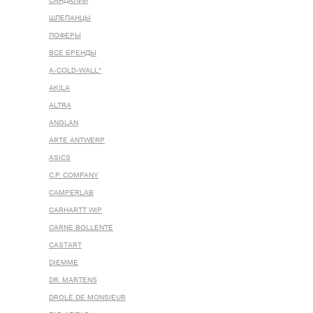
САНДАЛИИ
ШЛЕПАНЦЫ
ЛОФЕРЫ
ВСЕ БРЕНДЫ
A-COLD-WALL*
AKILA
ALTRA
ANGLAN
ARTE ANTWERP
ASICS
C.P. COMPANY
CAMPERLAB
CARHARTT WIP
CARNE BOLLENTE
CASTART
DIEMME
DR. MARTENS
DROLE DE MONSIEUR