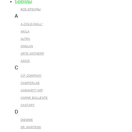
Бренды
ВСЕ БРЕНДЫ
A
A-COLD-WALL*
AKILA
ALTRA
ANGLAN
ARTE ANTWERP
ASICS
C
C.P. COMPANY
CAMPERLAB
CARHARTT WIP
CARNE BOLLENTE
CASTART
D
DIEMME
DR. MARTENS