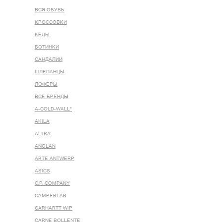
ВСЯ ОБУВЬ
КРОССОВКИ
КЕДЫ
БОТИНКИ
САНДАЛИИ
ШЛЕПАНЦЫ
ЛОФЕРЫ
ВСЕ БРЕНДЫ
A-COLD-WALL*
AKILA
ALTRA
ANGLAN
ARTE ANTWERP
ASICS
C.P. COMPANY
CAMPERLAB
CARHARTT WIP
CARNE BOLLENTE