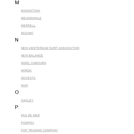
M
MANASTASH
MEANSWHILE
MERRELL
MIZUNO
N
NEW AMSTERDAM SURF ASSOCIATION
NEW BALANCE
NIGEL CABOURN
NORDA
NOVESTA
NUW
O
OAKLEY
P
PAS DE MER
POMPEII
POP TRADING COMPANY