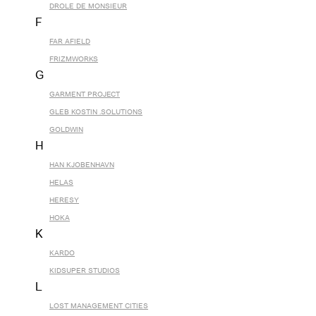
DROLE DE MONSIEUR
F
FAR AFIELD
FRIZMWORKS
G
GARMENT PROJECT
GLEB KOSTIN .SOLUTIONS
GOLDWIN
H
HAN KJOBENHAVN
HELAS
HERESY
HOKA
K
KARDO
KIDSUPER STUDIOS
L
LOST MANAGEMENT CITIES