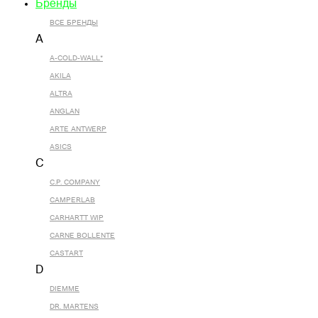
Бренды
ВСЕ БРЕНДЫ
A
A-COLD-WALL*
AKILA
ALTRA
ANGLAN
ARTE ANTWERP
ASICS
C
C.P. COMPANY
CAMPERLAB
CARHARTT WIP
CARNE BOLLENTE
CASTART
D
DIEMME
DR. MARTENS