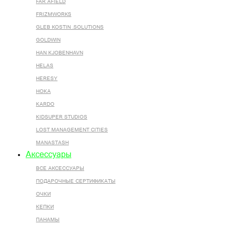
FAR AFIELD
FRIZMWORKS
GLEB KOSTIN .SOLUTIONS
GOLDWIN
HAN KJOBENHAVN
HELAS
HERESY
HOKA
KARDO
KIDSUPER STUDIOS
LOST MANAGEMENT CITIES
MANASTASH
Аксессуары
ВСЕ AКСЕССУАРЫ
ПОДАРОЧНЫЕ СЕРТИФИКАТЫ
ОЧКИ
КЕПКИ
ПАНАМЫ