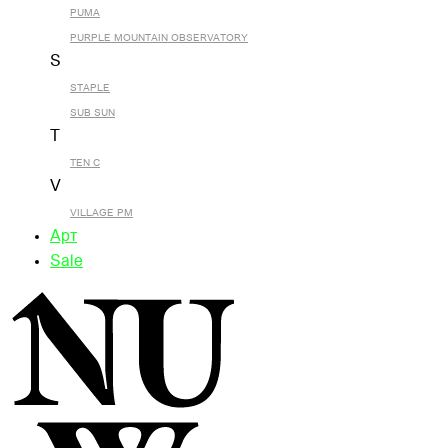
PUMA
PURPLE MOUNTAIN OBSERVATORY
S
STAPLE
SUB SUN
T
TEN C
V
VILLAGE PM
Арт
Sale