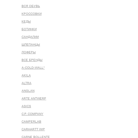
ВСЯ ОБУВЬ
КРОССОВКИ
КЕДЫ
БОТИНКИ
САНДАЛИИ
ШЛЕПАНЦЫ
ЛОФЕРЫ
ВСЕ БРЕНДЫ
A-COLD-WALL*
AKILA
ALTRA
ANGLAN
ARTE ANTWERP
ASICS
C.P. COMPANY
CAMPERLAB
CARHARTT WIP
CARNE BOLLENTE