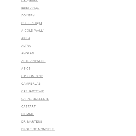
САНДАЛИИ
ШЛЕПАНЦЫ
ЛОФЕРЫ
ВСЕ БРЕНДЫ
A-COLD-WALL*
AKILA
ALTRA
ANGLAN
ARTE ANTWERP
ASICS
C.P. COMPANY
CAMPERLAB
CARHARTT WIP
CARNE BOLLENTE
CASTART
DIEMME
DR. MARTENS
DROLE DE MONSIEUR