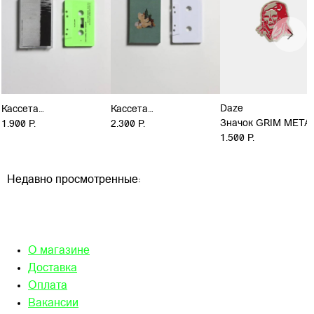
Daze
Кассета
Кассета
Значок GRIM META
"MORPHTABLES/RAVENY
1.900 Р.
"WIMMELBUCH -
2.300 Р.
1.500 Р.
- BOSPHOROUS
SCRAPBOOK"
ACCIDENT"
Недавно просмотренные:
О магазине
Доставка
Оплата
Вакансии