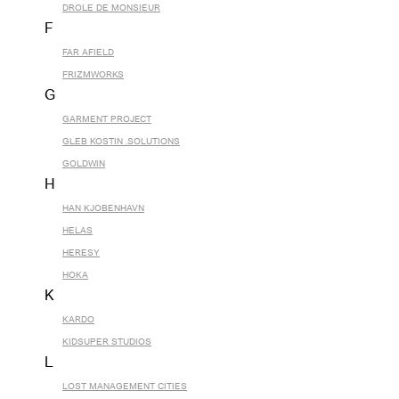
DROLE DE MONSIEUR
F
FAR AFIELD
FRIZMWORKS
G
GARMENT PROJECT
GLEB KOSTIN .SOLUTIONS
GOLDWIN
H
HAN KJOBENHAVN
HELAS
HERESY
HOKA
K
KARDO
KIDSUPER STUDIOS
L
LOST MANAGEMENT CITIES