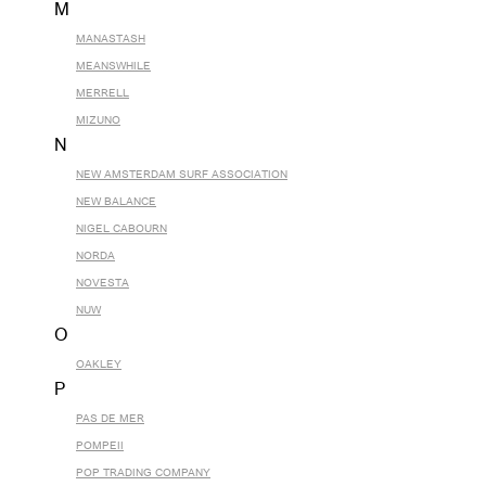
M
MANASTASH
MEANSWHILE
MERRELL
MIZUNO
N
NEW AMSTERDAM SURF ASSOCIATION
NEW BALANCE
NIGEL CABOURN
NORDA
NOVESTA
NUW
O
OAKLEY
P
PAS DE MER
POMPEII
POP TRADING COMPANY