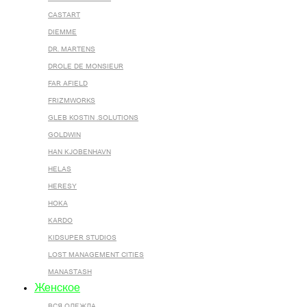
CASTART
DIEMME
DR. MARTENS
DROLE DE MONSIEUR
FAR AFIELD
FRIZMWORKS
GLEB KOSTIN .SOLUTIONS
GOLDWIN
HAN KJOBENHAVN
HELAS
HERESY
HOKA
KARDO
KIDSUPER STUDIOS
LOST MANAGEMENT CITIES
MANASTASH
Женское
ВСЯ ОДЕЖДА