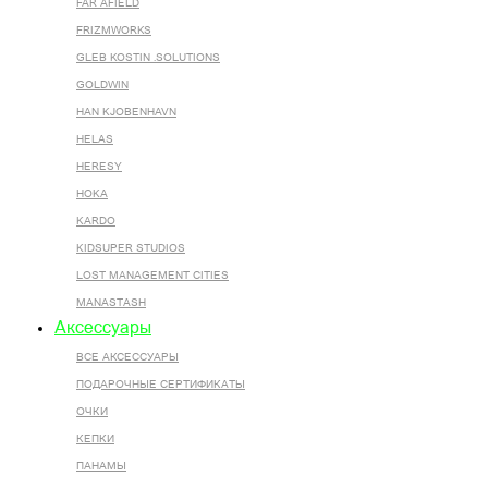
FAR AFIELD
FRIZMWORKS
GLEB KOSTIN .SOLUTIONS
GOLDWIN
HAN KJOBENHAVN
HELAS
HERESY
HOKA
KARDO
KIDSUPER STUDIOS
LOST MANAGEMENT CITIES
MANASTASH
Аксессуары
ВСЕ AКСЕССУАРЫ
ПОДАРОЧНЫЕ СЕРТИФИКАТЫ
ОЧКИ
КЕПКИ
ПАНАМЫ