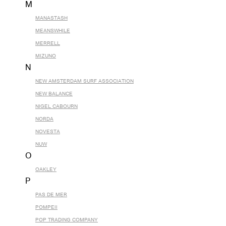
M
MANASTASH
MEANSWHILE
MERRELL
MIZUNO
N
NEW AMSTERDAM SURF ASSOCIATION
NEW BALANCE
NIGEL CABOURN
NORDA
NOVESTA
NUW
O
OAKLEY
P
PAS DE MER
POMPEII
POP TRADING COMPANY