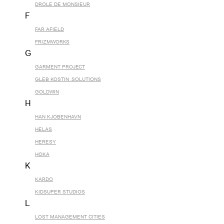
DROLE DE MONSIEUR
F
FAR AFIELD
FRIZMWORKS
G
GARMENT PROJECT
GLEB KOSTIN .SOLUTIONS
GOLDWIN
H
HAN KJOBENHAVN
HELAS
HERESY
HOKA
K
KARDO
KIDSUPER STUDIOS
L
LOST MANAGEMENT CITIES