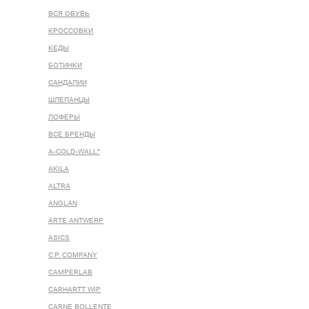
ВСЯ ОБУВЬ
КРОССОВКИ
КЕДЫ
БОТИНКИ
САНДАЛИИ
ШЛЕПАНЦЫ
ЛОФЕРЫ
ВСЕ БРЕНДЫ
A-COLD-WALL*
AKILA
ALTRA
ANGLAN
ARTE ANTWERP
ASICS
C.P. COMPANY
CAMPERLAB
CARHARTT WIP
CARNE BOLLENTE