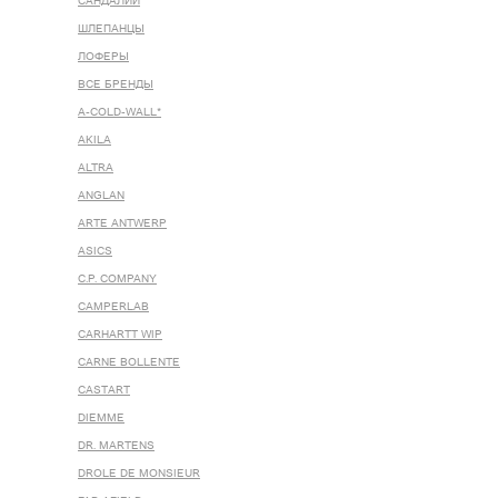
САНДАЛИИ
ШЛЕПАНЦЫ
ЛОФЕРЫ
ВСЕ БРЕНДЫ
A-COLD-WALL*
AKILA
ALTRA
ANGLAN
ARTE ANTWERP
ASICS
C.P. COMPANY
CAMPERLAB
CARHARTT WIP
CARNE BOLLENTE
CASTART
DIEMME
DR. MARTENS
DROLE DE MONSIEUR