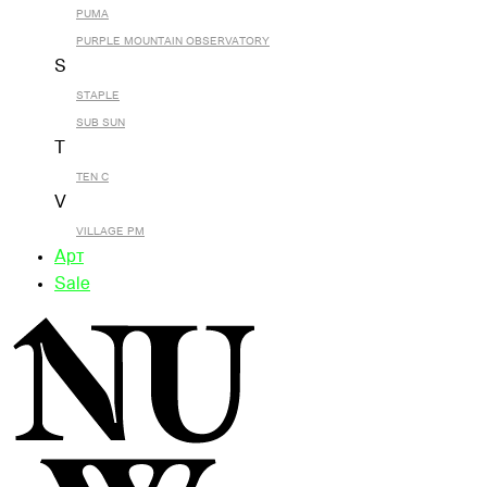
PUMA
PURPLE MOUNTAIN OBSERVATORY
S
STAPLE
SUB SUN
T
TEN C
V
VILLAGE PM
Арт
Sale