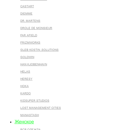
CASTART
DIEMME
DR. MARTENS
DROLE DE MONSIEUR
FAR AFIELD
FRIZMWORKS
GLEB KOSTIN .SOLUTIONS
GOLDWIN
HAN KJOBENHAVN
HELAS
HERESY
HOKA
KARDO
KIDSUPER STUDIOS
LOST MANAGEMENT CITIES
MANASTASH
Женское
ВСЯ ОДЕЖДА