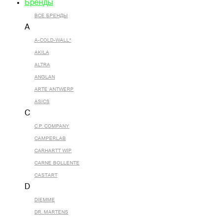
Бренды
ВСЕ БРЕНДЫ
A
A-COLD-WALL*
AKILA
ALTRA
ANGLAN
ARTE ANTWERP
ASICS
C
C.P. COMPANY
CAMPERLAB
CARHARTT WIP
CARNE BOLLENTE
CASTART
D
DIEMME
DR. MARTENS