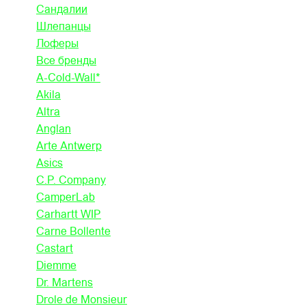
Сандалии
Шлепанцы
Лоферы
Все бренды
A-Cold-Wall*
Akila
Altra
Anglan
Arte Antwerp
Asics
C.P. Company
CamperLab
Carhartt WIP
Carne Bollente
Castart
Diemme
Dr. Martens
Drole de Monsieur