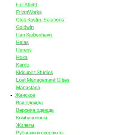
Far Afield
FrizmWorks
Gleb Kostin .Solutions
Goldwin
Han Kjobenhavn
Helas
Heresy
Hoka
Kardo
Kidsuper Studios
Lost Management Cities
Manastash
Женское
Вся одежда
Верхняя одежда
Комбинезоны
Жилеты
Рубашки и овершоты