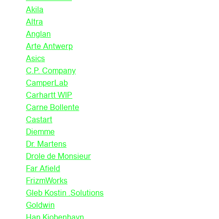
Akila
Altra
Anglan
Arte Antwerp
Asics
C.P. Company
CamperLab
Carhartt WIP
Carne Bollente
Castart
Diemme
Dr. Martens
Drole de Monsieur
Far Afield
FrizmWorks
Gleb Kostin .Solutions
Goldwin
Han Kjobenhavn