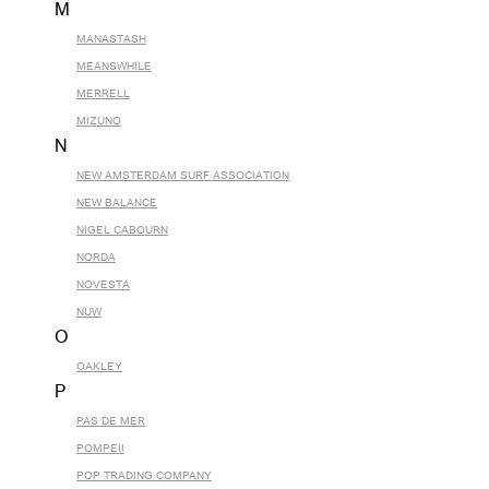
M
MANASTASH
MEANSWHILE
MERRELL
MIZUNO
N
NEW AMSTERDAM SURF ASSOCIATION
NEW BALANCE
NIGEL CABOURN
NORDA
NOVESTA
NUW
O
OAKLEY
P
PAS DE MER
POMPEII
POP TRADING COMPANY