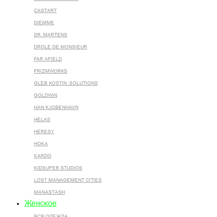
CASTART
DIEMME
DR. MARTENS
DROLE DE MONSIEUR
FAR AFIELD
FRIZMWORKS
GLEB KOSTIN .SOLUTIONS
GOLDWIN
HAN KJOBENHAVN
HELAS
HERESY
HOKA
KARDO
KIDSUPER STUDIOS
LOST MANAGEMENT CITIES
MANASTASH
Женское
ВСЯ ОДЕЖДА