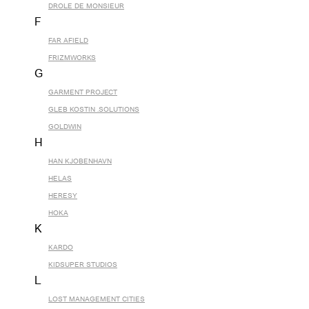
DROLE DE MONSIEUR
F
FAR AFIELD
FRIZMWORKS
G
GARMENT PROJECT
GLEB KOSTIN .SOLUTIONS
GOLDWIN
H
HAN KJOBENHAVN
HELAS
HERESY
HOKA
K
KARDO
KIDSUPER STUDIOS
L
LOST MANAGEMENT CITIES