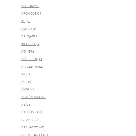
ВСЯ ОБУВЬ
КРОССОВКИ
КЕДЫ
БОТИНКИ
САНДАЛИИ
ШЛЕПАНЦЫ
ЛОФЕРЫ
ВСЕ БРЕНДЫ
A-COLD-WALL*
AKILA
ALTRA
ANGLAN
ARTE ANTWERP
ASICS
C.P. COMPANY
CAMPERLAB
CARHARTT WIP
CARNE BOLLENTE