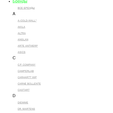
Бренды
ВСЕ БРЕНДЫ
A
A-COLD-WALL*
AKILA
ALTRA
ANGLAN
ARTE ANTWERP
ASICS
C
C.P. COMPANY
CAMPERLAB
CARHARTT WIP
CARNE BOLLENTE
CASTART
D
DIEMME
DR. MARTENS