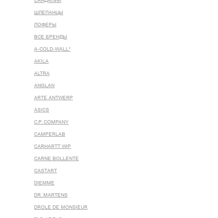
САНДАЛИИ
ШЛЕПАНЦЫ
ЛОФЕРЫ
ВСЕ БРЕНДЫ
A-COLD-WALL*
AKILA
ALTRA
ANGLAN
ARTE ANTWERP
ASICS
C.P. COMPANY
CAMPERLAB
CARHARTT WIP
CARNE BOLLENTE
CASTART
DIEMME
DR. MARTENS
DROLE DE MONSIEUR