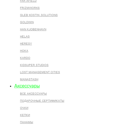
FAR AFIELD
FRIZMWORKS
GLEB KOSTIN .SOLUTIONS
GOLDWIN
HAN KJOBENHAVN
HELAS
HERESY
HOKA
KARDO
KIDSUPER STUDIOS
LOST MANAGEMENT CITIES
MANASTASH
Аксессуары
ВСЕ AКСЕССУАРЫ
ПОДАРОЧНЫЕ СЕРТИФИКАТЫ
ОЧКИ
КЕПКИ
ПАНАМЫ