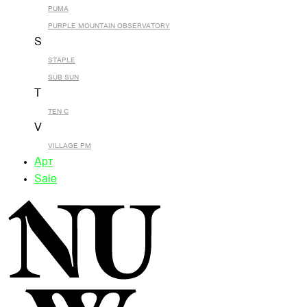
PUMA
PURPLE MOUNTAIN OBSERVATORY
S
STAPLE
SUB SUN
T
TEN C
V
VILLAGE PM
Арт
Sale