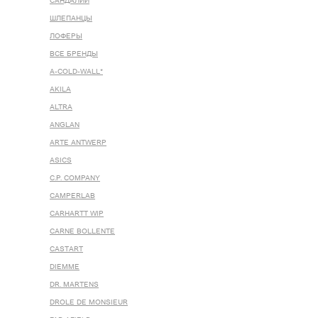
САНДАЛИИ
ШЛЕПАНЦЫ
ЛОФЕРЫ
ВСЕ БРЕНДЫ
A-COLD-WALL*
AKILA
ALTRA
ANGLAN
ARTE ANTWERP
ASICS
C.P. COMPANY
CAMPERLAB
CARHARTT WIP
CARNE BOLLENTE
CASTART
DIEMME
DR. MARTENS
DROLE DE MONSIEUR