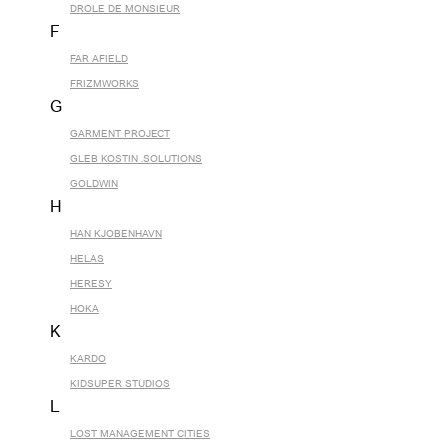
DROLE DE MONSIEUR
F
FAR AFIELD
FRIZMWORKS
G
GARMENT PROJECT
GLEB KOSTIN .SOLUTIONS
GOLDWIN
H
HAN KJOBENHAVN
HELAS
HERESY
HOKA
K
KARDO
KIDSUPER STUDIOS
L
LOST MANAGEMENT CITIES