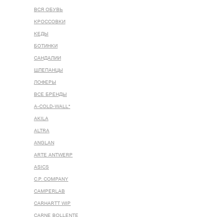
ВСЯ ОБУВЬ
КРОССОВКИ
КЕДЫ
БОТИНКИ
САНДАЛИИ
ШЛЕПАНЦЫ
ЛОФЕРЫ
ВСЕ БРЕНДЫ
A-COLD-WALL*
AKILA
ALTRA
ANGLAN
ARTE ANTWERP
ASICS
C.P. COMPANY
CAMPERLAB
CARHARTT WIP
CARNE BOLLENTE