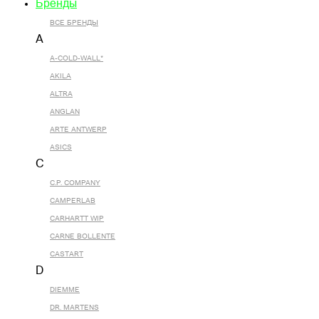
Бренды
ВСЕ БРЕНДЫ
A
A-COLD-WALL*
AKILA
ALTRA
ANGLAN
ARTE ANTWERP
ASICS
C
C.P. COMPANY
CAMPERLAB
CARHARTT WIP
CARNE BOLLENTE
CASTART
D
DIEMME
DR. MARTENS