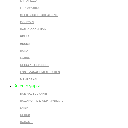
FAR AFIELD
FRIZMWORKS
GLEB KOSTIN .SOLUTIONS
GOLDWIN
HAN KJOBENHAVN
HELAS
HERESY
HOKA
KARDO
KIDSUPER STUDIOS
LOST MANAGEMENT CITIES
MANASTASH
Аксессуары
ВСЕ AКСЕССУАРЫ
ПОДАРОЧНЫЕ СЕРТИФИКАТЫ
ОЧКИ
КЕПКИ
ПАНАМЫ