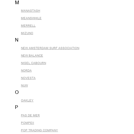
M
MANASTASH
MEANSWHILE
MERRELL
MIZUNO
N
NEW AMSTERDAM SURF ASSOCIATION
NEW BALANCE
NIGEL CABOURN
NORDA
NOVESTA
NUW
O
OAKLEY
P
PAS DE MER
POMPEII
POP TRADING COMPANY