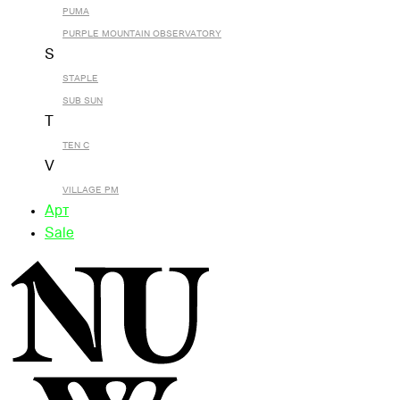
PUMA
PURPLE MOUNTAIN OBSERVATORY
S
STAPLE
SUB SUN
T
TEN C
V
VILLAGE PM
Арт
Sale