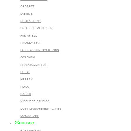
CASTART
DIEMME
DR. MARTENS
DROLE DE MONSIEUR
FAR AFIELD
FRIZMWORKS
GLEB KOSTIN .SOLUTIONS
GOLDWIN
HAN KJOBENHAVN
HELAS
HERESY
HOKA
KARDO
KIDSUPER STUDIOS
LOST MANAGEMENT CITIES
MANASTASH
Женское
ВСЯ ОДЕЖДА