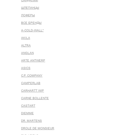
САНДАЛИИ
ШЛЕПАНЦЫ
ЛОФЕРЫ
ВСЕ БРЕНДЫ
A-COLD-WALL*
AKILA
ALTRA
ANGLAN
ARTE ANTWERP
ASICS
C.P. COMPANY
CAMPERLAB
CARHARTT WIP
CARNE BOLLENTE
CASTART
DIEMME
DR. MARTENS
DROLE DE MONSIEUR