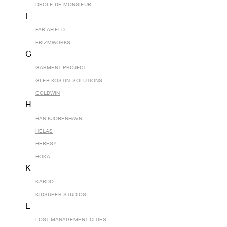
DROLE DE MONSIEUR
F
FAR AFIELD
FRIZMWORKS
G
GARMENT PROJECT
GLEB KOSTIN .SOLUTIONS
GOLDWIN
H
HAN KJOBENHAVN
HELAS
HERESY
HOKA
K
KARDO
KIDSUPER STUDIOS
L
LOST MANAGEMENT CITIES