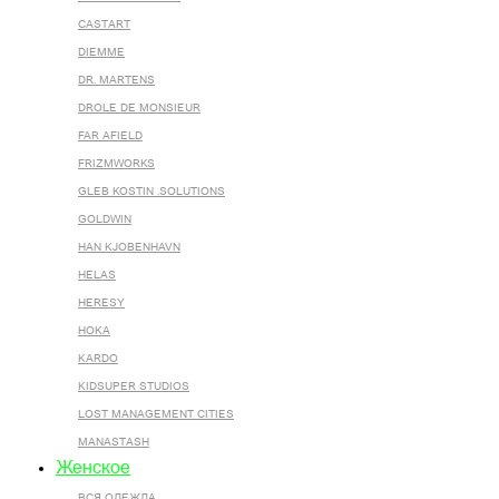
CASTART
DIEMME
DR. MARTENS
DROLE DE MONSIEUR
FAR AFIELD
FRIZMWORKS
GLEB KOSTIN .SOLUTIONS
GOLDWIN
HAN KJOBENHAVN
HELAS
HERESY
HOKA
KARDO
KIDSUPER STUDIOS
LOST MANAGEMENT CITIES
MANASTASH
Женское
ВСЯ ОДЕЖДА