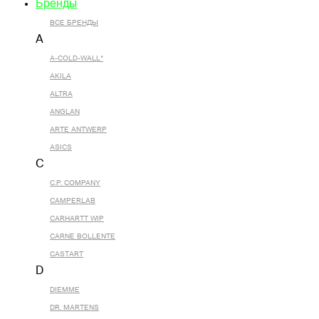
Бренды
ВСЕ БРЕНДЫ
A
A-COLD-WALL*
AKILA
ALTRA
ANGLAN
ARTE ANTWERP
ASICS
C
C.P. COMPANY
CAMPERLAB
CARHARTT WIP
CARNE BOLLENTE
CASTART
D
DIEMME
DR. MARTENS