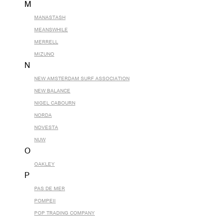
M
MANASTASH
MEANSWHILE
MERRELL
MIZUNO
N
NEW AMSTERDAM SURF ASSOCIATION
NEW BALANCE
NIGEL CABOURN
NORDA
NOVESTA
NUW
O
OAKLEY
P
PAS DE MER
POMPEII
POP TRADING COMPANY