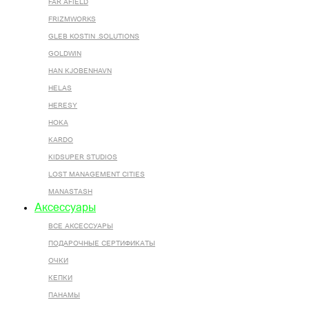
FAR AFIELD
FRIZMWORKS
GLEB KOSTIN .SOLUTIONS
GOLDWIN
HAN KJOBENHAVN
HELAS
HERESY
HOKA
KARDO
KIDSUPER STUDIOS
LOST MANAGEMENT CITIES
MANASTASH
Аксессуары
ВСЕ AКСЕССУАРЫ
ПОДАРОЧНЫЕ СЕРТИФИКАТЫ
ОЧКИ
КЕПКИ
ПАНАМЫ