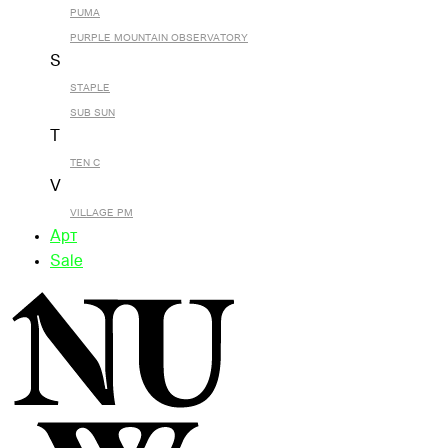
PUMA
PURPLE MOUNTAIN OBSERVATORY
S
STAPLE
SUB SUN
T
TEN C
V
VILLAGE PM
Арт
Sale