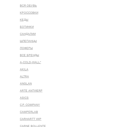
ВСЯ ОБУВЬ
КРОССОВКИ
КЕДЫ
БОТИНКИ
САНДАЛИИ
ШЛЕПАНЦЫ
ЛОФЕРЫ
ВСЕ БРЕНДЫ
A-COLD-WALL*
AKILA
ALTRA
ANGLAN
ARTE ANTWERP
ASICS
C.P. COMPANY
CAMPERLAB
CARHARTT WIP
CARNE BOLLENTE