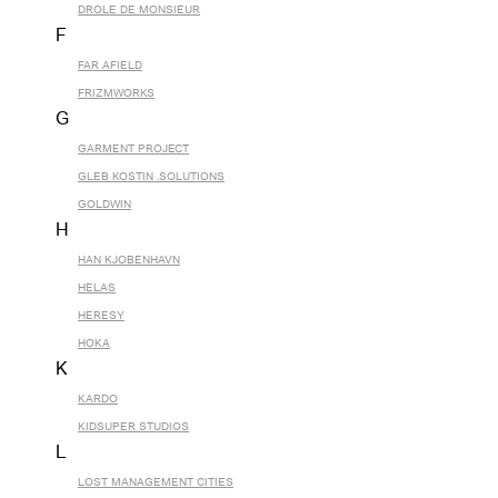
DROLE DE MONSIEUR
F
FAR AFIELD
FRIZMWORKS
G
GARMENT PROJECT
GLEB KOSTIN .SOLUTIONS
GOLDWIN
H
HAN KJOBENHAVN
HELAS
HERESY
HOKA
K
KARDO
KIDSUPER STUDIOS
L
LOST MANAGEMENT CITIES