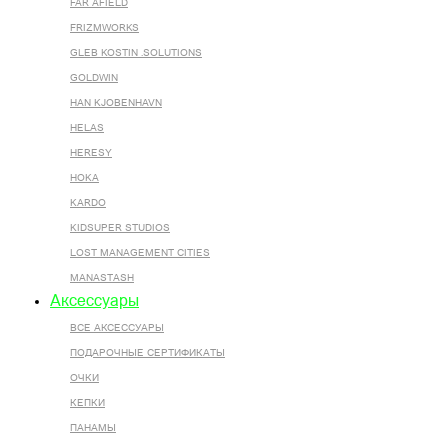
FAR AFIELD
FRIZMWORKS
GLEB KOSTIN .SOLUTIONS
GOLDWIN
HAN KJOBENHAVN
HELAS
HERESY
HOKA
KARDO
KIDSUPER STUDIOS
LOST MANAGEMENT CITIES
MANASTASH
Аксессуары
ВСЕ AКСЕССУАРЫ
ПОДАРОЧНЫЕ СЕРТИФИКАТЫ
ОЧКИ
КЕПКИ
ПАНАМЫ