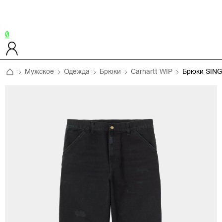
0
Мужское
Одежда
Брюки
Carhartt WIP
Брюки SIN