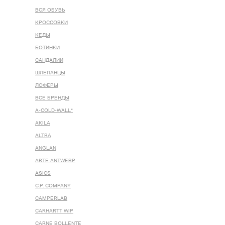
ВСЯ ОБУВЬ
КРОССОВКИ
КЕДЫ
БОТИНКИ
САНДАЛИИ
ШЛЕПАНЦЫ
ЛОФЕРЫ
ВСЕ БРЕНДЫ
A-COLD-WALL*
AKILA
ALTRA
ANGLAN
ARTE ANTWERP
ASICS
C.P. COMPANY
CAMPERLAB
CARHARTT WIP
CARNE BOLLENTE