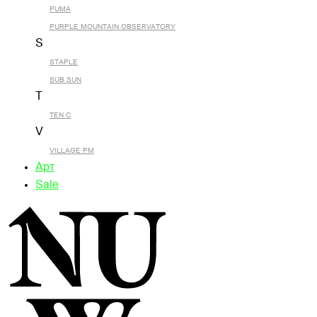
PUMA
PURPLE MOUNTAIN OBSERVATORY
S
STAPLE
SUB SUN
T
TEN C
V
VILLAGE PM
Арт
Sale