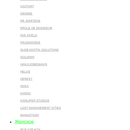
CASTART
DIEMME
DR. MARTENS
DROLE DE MONSIEUR
FAR AFIELD
FRIZMWORKS
GLEB KOSTIN .SOLUTIONS
GOLDWIN
HAN KJOBENHAVN
HELAS
HERESY
HOKA
KARDO
KIDSUPER STUDIOS
LOST MANAGEMENT CITIES
MANASTASH
Женское
ВСЯ ОДЕЖДА