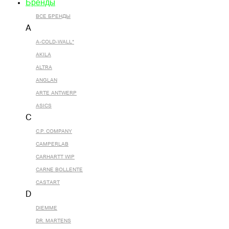
Бренды
ВСЕ БРЕНДЫ
A
A-COLD-WALL*
AKILA
ALTRA
ANGLAN
ARTE ANTWERP
ASICS
C
C.P. COMPANY
CAMPERLAB
CARHARTT WIP
CARNE BOLLENTE
CASTART
D
DIEMME
DR. MARTENS