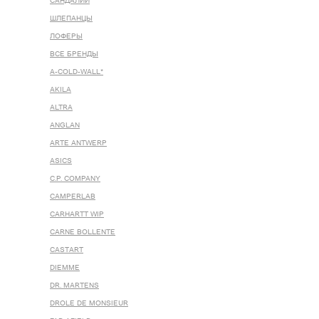
САНДАЛИИ
ШЛЕПАНЦЫ
ЛОФЕРЫ
ВСЕ БРЕНДЫ
A-COLD-WALL*
AKILA
ALTRA
ANGLAN
ARTE ANTWERP
ASICS
C.P. COMPANY
CAMPERLAB
CARHARTT WIP
CARNE BOLLENTE
CASTART
DIEMME
DR. MARTENS
DROLE DE MONSIEUR