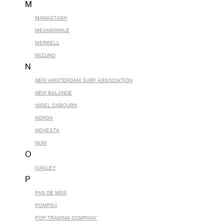
M
MANASTASH
MEANSWHILE
MERRELL
MIZUNO
N
NEW AMSTERDAM SURF ASSOCIATION
NEW BALANCE
NIGEL CABOURN
NORDA
NOVESTA
NUW
O
OAKLEY
P
PAS DE MER
POMPEII
POP TRADING COMPANY