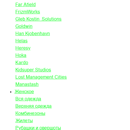
Far Afield
FrizmWorks
Gleb Kostin .Solutions
Goldwin
Han Kjobenhavn
Helas
Heresy
Hoka
Kardo
Kidsuper Studios
Lost Management Cities
Manastash
Женское
Вся одежда
Верхняя одежда
Комбинезоны
Жилеты
Рубашки и овершоты