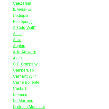
Сандалии
Шлепанцы
Лоферы
Все бренды
A-Cold-Wall*
Akila
Altra
Anglan
Arte Antwerp
Asics
C.P. Company
CamperLab
Carhartt WIP
Carne Bollente
Castart
Diemme
Dr. Martens
Drole de Monsieur