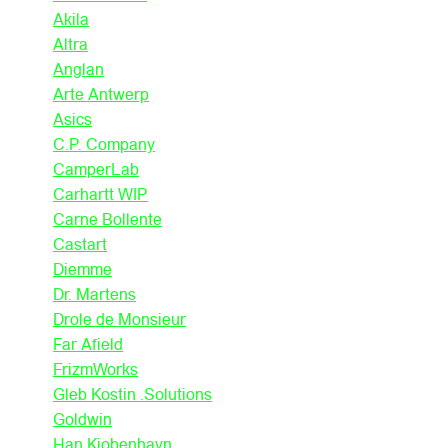
Akila
Altra
Anglan
Arte Antwerp
Asics
C.P. Company
CamperLab
Carhartt WIP
Carne Bollente
Castart
Diemme
Dr. Martens
Drole de Monsieur
Far Afield
FrizmWorks
Gleb Kostin .Solutions
Goldwin
Han Kjobenhavn