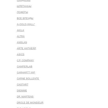
САНДАЛИИ
ШЛЕПАНЦЫ
ЛОФЕРЫ
ВСЕ БРЕНДЫ
A-COLD-WALL*
AKILA
ALTRA
ANGLAN
ARTE ANTWERP
ASICS
C.P. COMPANY
CAMPERLAB
CARHARTT WIP
CARNE BOLLENTE
CASTART
DIEMME
DR. MARTENS
DROLE DE MONSIEUR