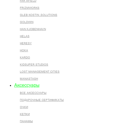
FAR AFIELD
FRIZMWORKS
GLEB KOSTIN .SOLUTIONS
GOLDWIN
HAN KJOBENHAVN
HELAS
HERESY
HOKA
KARDO
KIDSUPER STUDIOS
LOST MANAGEMENT CITIES
MANASTASH
Аксессуары
ВСЕ AКСЕССУАРЫ
ПОДАРОЧНЫЕ СЕРТИФИКАТЫ
ОЧКИ
КЕПКИ
ПАНАМЫ