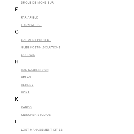
DROLE DE MONSIEUR
F
FAR AFIELD
FRIZMWORKS
G
GARMENT PROJECT
GLEB KOSTIN .SOLUTIONS
GOLDWIN
H
HAN KJOBENHAVN
HELAS
HERESY
HOKA
K
KARDO
KIDSUPER STUDIOS
L
LOST MANAGEMENT CITIES