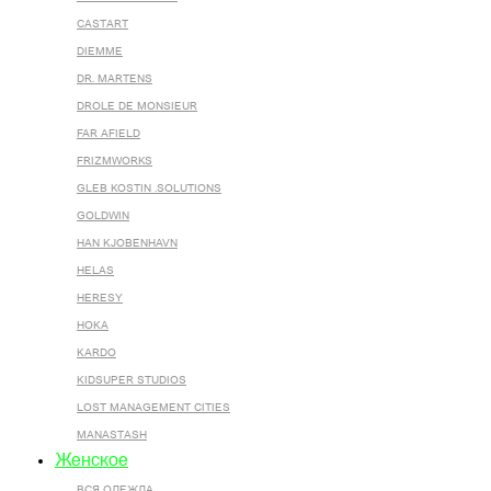
CASTART
DIEMME
DR. MARTENS
DROLE DE MONSIEUR
FAR AFIELD
FRIZMWORKS
GLEB KOSTIN .SOLUTIONS
GOLDWIN
HAN KJOBENHAVN
HELAS
HERESY
HOKA
KARDO
KIDSUPER STUDIOS
LOST MANAGEMENT CITIES
MANASTASH
Женское
ВСЯ ОДЕЖДА