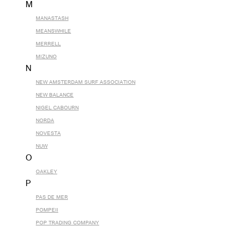
M
MANASTASH
MEANSWHILE
MERRELL
MIZUNO
N
NEW AMSTERDAM SURF ASSOCIATION
NEW BALANCE
NIGEL CABOURN
NORDA
NOVESTA
NUW
O
OAKLEY
P
PAS DE MER
POMPEII
POP TRADING COMPANY