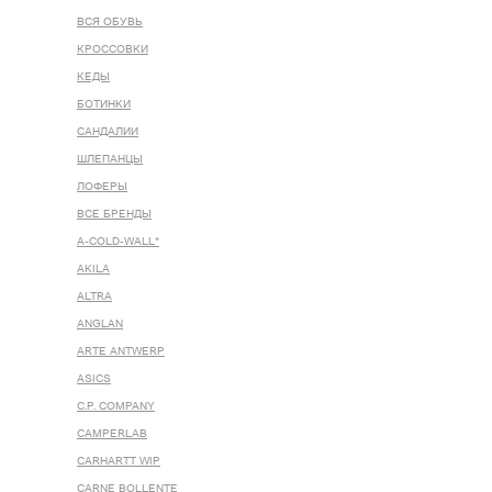
ВСЯ ОБУВЬ
КРОССОВКИ
КЕДЫ
БОТИНКИ
САНДАЛИИ
ШЛЕПАНЦЫ
ЛОФЕРЫ
ВСЕ БРЕНДЫ
A-COLD-WALL*
AKILA
ALTRA
ANGLAN
ARTE ANTWERP
ASICS
C.P. COMPANY
CAMPERLAB
CARHARTT WIP
CARNE BOLLENTE