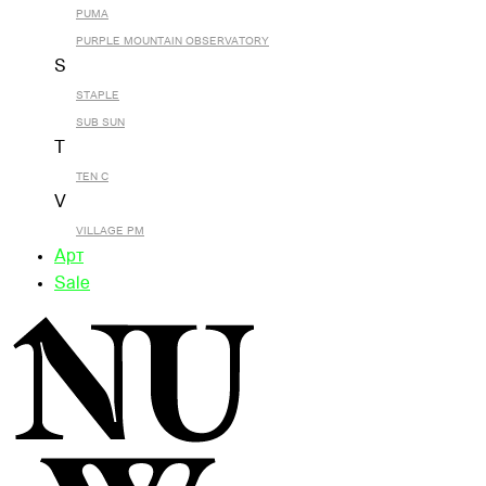
PUMA
PURPLE MOUNTAIN OBSERVATORY
S
STAPLE
SUB SUN
T
TEN C
V
VILLAGE PM
Арт
Sale