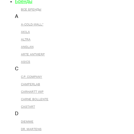
Бренды
ВСЕ БРЕНДЫ
A
A-COLD-WALL*
AKILA
ALTRA
ANGLAN
ARTE ANTWERP
ASICS
C
C.P. COMPANY
CAMPERLAB
CARHARTT WIP
CARNE BOLLENTE
CASTART
D
DIEMME
DR. MARTENS