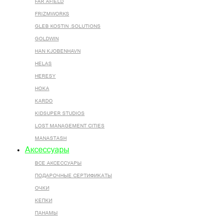
FAR AFIELD
FRIZMWORKS
GLEB KOSTIN .SOLUTIONS
GOLDWIN
HAN KJOBENHAVN
HELAS
HERESY
HOKA
KARDO
KIDSUPER STUDIOS
LOST MANAGEMENT CITIES
MANASTASH
Аксессуары
ВСЕ AКСЕССУАРЫ
ПОДАРОЧНЫЕ СЕРТИФИКАТЫ
ОЧКИ
КЕПКИ
ПАНАМЫ