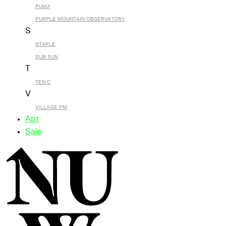
PUMA
PURPLE MOUNTAIN OBSERVATORY
S
STAPLE
SUB SUN
T
TEN C
V
VILLAGE PM
Арт
Sale