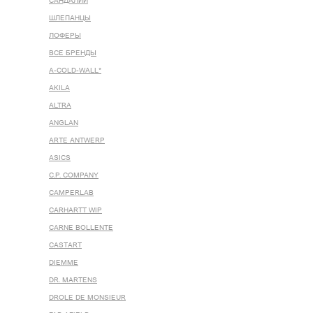
САНДАЛИИ
ШЛЕПАНЦЫ
ЛОФЕРЫ
ВСЕ БРЕНДЫ
A-COLD-WALL*
AKILA
ALTRA
ANGLAN
ARTE ANTWERP
ASICS
C.P. COMPANY
CAMPERLAB
CARHARTT WIP
CARNE BOLLENTE
CASTART
DIEMME
DR. MARTENS
DROLE DE MONSIEUR