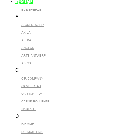
Бренды
ВСЕ БРЕНДЫ
A
A-COLD-WALL*
AKILA
ALTRA
ANGLAN
ARTE ANTWERP
ASICS
C
C.P. COMPANY
CAMPERLAB
CARHARTT WIP
CARNE BOLLENTE
CASTART
D
DIEMME
DR. MARTENS