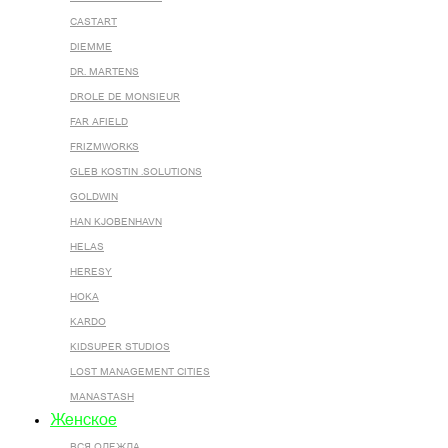
CASTART
DIEMME
DR. MARTENS
DROLE DE MONSIEUR
FAR AFIELD
FRIZMWORKS
GLEB KOSTIN .SOLUTIONS
GOLDWIN
HAN KJOBENHAVN
HELAS
HERESY
HOKA
KARDO
KIDSUPER STUDIOS
LOST MANAGEMENT CITIES
MANASTASH
Женское
ВСЯ ОДЕЖДА