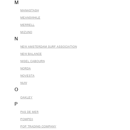
M
MANASTASH
MEANSWHILE
MERRELL
MIZUNO
N
NEW AMSTERDAM SURF ASSOCIATION
NEW BALANCE
NIGEL CABOURN
NORDA
NOVESTA
NUW
O
OAKLEY
P
PAS DE MER
POMPEII
POP TRADING COMPANY