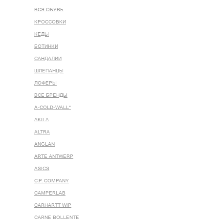
ВСЯ ОБУВЬ
КРОССОВКИ
КЕДЫ
БОТИНКИ
САНДАЛИИ
ШЛЕПАНЦЫ
ЛОФЕРЫ
ВСЕ БРЕНДЫ
A-COLD-WALL*
AKILA
ALTRA
ANGLAN
ARTE ANTWERP
ASICS
C.P. COMPANY
CAMPERLAB
CARHARTT WIP
CARNE BOLLENTE