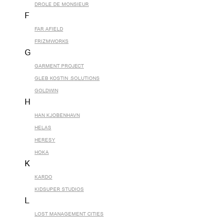
DROLE DE MONSIEUR
F
FAR AFIELD
FRIZMWORKS
G
GARMENT PROJECT
GLEB KOSTIN .SOLUTIONS
GOLDWIN
H
HAN KJOBENHAVN
HELAS
HERESY
HOKA
K
KARDO
KIDSUPER STUDIOS
L
LOST MANAGEMENT CITIES