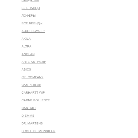
САНДАЛИИ
ШЛЕПАНЦЫ
ЛОФЕРЫ
ВСЕ БРЕНДЫ
A-COLD-WALL*
AKILA
ALTRA
ANGLAN
ARTE ANTWERP
ASICS
C.P. COMPANY
CAMPERLAB
CARHARTT WIP
CARNE BOLLENTE
CASTART
DIEMME
DR. MARTENS
DROLE DE MONSIEUR