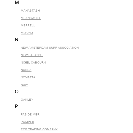
M
MANASTASH
MEANSWHILE
MERRELL
MIZUNO
N
NEW AMSTERDAM SURF ASSOCIATION
NEW BALANCE
NIGEL CABOURN
NORDA
NOVESTA
NUW
O
OAKLEY
P
PAS DE MER
POMPEII
POP TRADING COMPANY