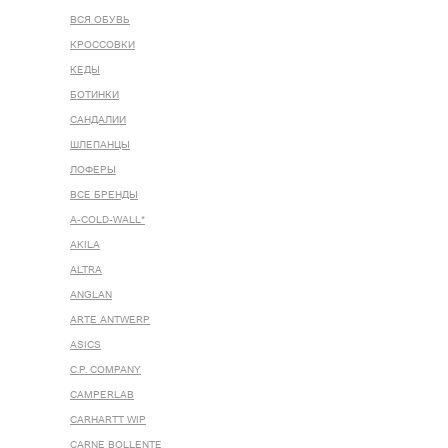
ВСЯ ОБУВЬ
КРОССОВКИ
КЕДЫ
БОТИНКИ
САНДАЛИИ
ШЛЕПАНЦЫ
ЛОФЕРЫ
ВСЕ БРЕНДЫ
A-COLD-WALL*
AKILA
ALTRA
ANGLAN
ARTE ANTWERP
ASICS
C.P. COMPANY
CAMPERLAB
CARHARTT WIP
CARNE BOLLENTE