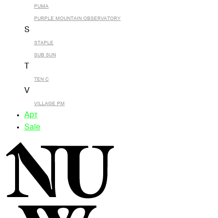
PUMA
PURPLE MOUNTAIN OBSERVATORY
S
STAPLE
SUB SUN
T
TEN C
V
VILLAGE PM
Арт
Sale