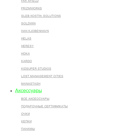
FAR AFIELD
FRIZMWORKS
GLEB KOSTIN .SOLUTIONS
GOLDWIN
HAN KJOBENHAVN
HELAS
HERESY
HOKA
KARDO
KIDSUPER STUDIOS
LOST MANAGEMENT CITIES
MANASTASH
Аксессуары
ВСЕ AКСЕССУАРЫ
ПОДАРОЧНЫЕ СЕРТИФИКАТЫ
ОЧКИ
КЕПКИ
ПАНАМЫ