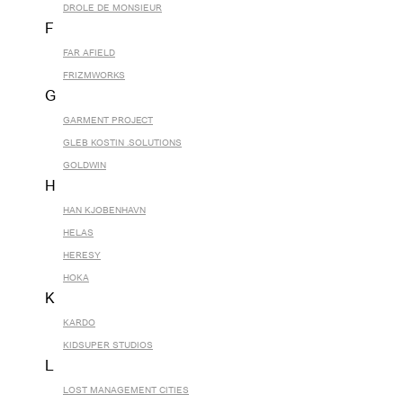
DROLE DE MONSIEUR
F
FAR AFIELD
FRIZMWORKS
G
GARMENT PROJECT
GLEB KOSTIN .SOLUTIONS
GOLDWIN
H
HAN KJOBENHAVN
HELAS
HERESY
HOKA
K
KARDO
KIDSUPER STUDIOS
L
LOST MANAGEMENT CITIES