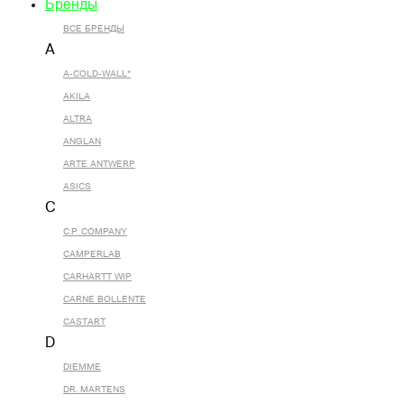
Бренды
ВСЕ БРЕНДЫ
A
A-COLD-WALL*
AKILA
ALTRA
ANGLAN
ARTE ANTWERP
ASICS
C
C.P. COMPANY
CAMPERLAB
CARHARTT WIP
CARNE BOLLENTE
CASTART
D
DIEMME
DR. MARTENS