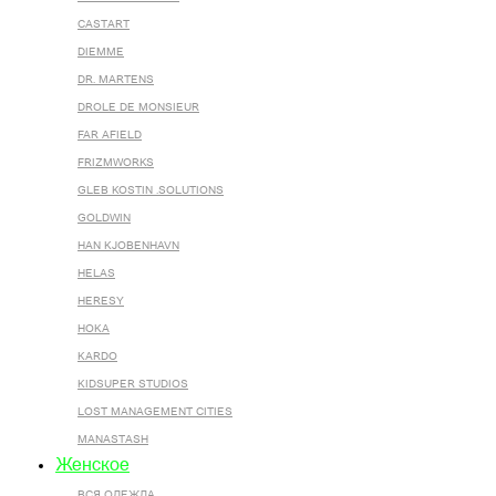
CASTART
DIEMME
DR. MARTENS
DROLE DE MONSIEUR
FAR AFIELD
FRIZMWORKS
GLEB KOSTIN .SOLUTIONS
GOLDWIN
HAN KJOBENHAVN
HELAS
HERESY
HOKA
KARDO
KIDSUPER STUDIOS
LOST MANAGEMENT CITIES
MANASTASH
Женское
ВСЯ ОДЕЖДА