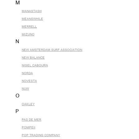
M
MANASTASH
MEANSWHILE
MERRELL
MIZUNO
N
NEW AMSTERDAM SURF ASSOCIATION
NEW BALANCE
NIGEL CABOURN
NORDA
NOVESTA
NUW
O
OAKLEY
P
PAS DE MER
POMPEII
POP TRADING COMPANY