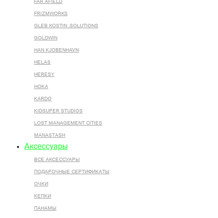
FAR AFIELD
FRIZMWORKS
GLEB KOSTIN .SOLUTIONS
GOLDWIN
HAN KJOBENHAVN
HELAS
HERESY
HOKA
KARDO
KIDSUPER STUDIOS
LOST MANAGEMENT CITIES
MANASTASH
Аксессуары
ВСЕ AКСЕССУАРЫ
ПОДАРОЧНЫЕ СЕРТИФИКАТЫ
ОЧКИ
КЕПКИ
ПАНАМЫ