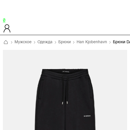
0
Мужское
Одежда
Брюки
Han Kjobenhavn
Брюки D