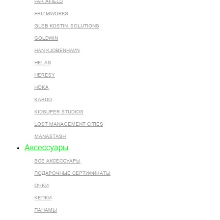
FAR AFIELD
FRIZMWORKS
GLEB KOSTIN .SOLUTIONS
GOLDWIN
HAN KJOBENHAVN
HELAS
HERESY
HOKA
KARDO
KIDSUPER STUDIOS
LOST MANAGEMENT CITIES
MANASTASH
Аксессуары
ВСЕ AКСЕССУАРЫ
ПОДАРОЧНЫЕ СЕРТИФИКАТЫ
ОЧКИ
КЕПКИ
ПАНАМЫ