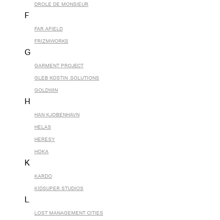
DROLE DE MONSIEUR
F
FAR AFIELD
FRIZMWORKS
G
GARMENT PROJECT
GLEB KOSTIN .SOLUTIONS
GOLDWIN
H
HAN KJOBENHAVN
HELAS
HERESY
HOKA
K
KARDO
KIDSUPER STUDIOS
L
LOST MANAGEMENT CITIES