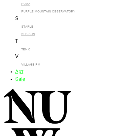
PUMA
PURPLE MOUNTAIN OBSERVATORY
S
STAPLE
SUB SUN
T
TEN C
V
VILLAGE PM
Арт
Sale