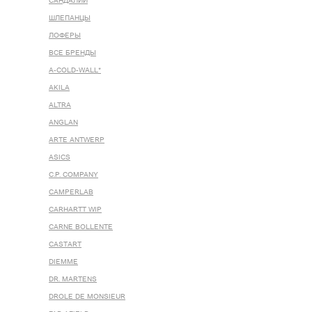
САНДАЛИИ
ШЛЕПАНЦЫ
ЛОФЕРЫ
ВСЕ БРЕНДЫ
A-COLD-WALL*
AKILA
ALTRA
ANGLAN
ARTE ANTWERP
ASICS
C.P. COMPANY
CAMPERLAB
CARHARTT WIP
CARNE BOLLENTE
CASTART
DIEMME
DR. MARTENS
DROLE DE MONSIEUR