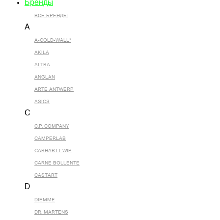
Бренды
ВСЕ БРЕНДЫ
A
A-COLD-WALL*
AKILA
ALTRA
ANGLAN
ARTE ANTWERP
ASICS
C
C.P. COMPANY
CAMPERLAB
CARHARTT WIP
CARNE BOLLENTE
CASTART
D
DIEMME
DR. MARTENS