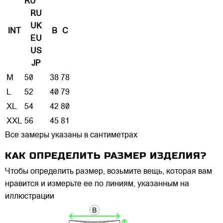
RU
RU
UK
INT
B
C
EU
US
JP
M
50
38
78
L
52
40
79
XL
54
42
80
XXL
56
45
81
Все замеры указаны в сантиметрах
КАК ОПРЕДЕЛИТЬ РАЗМЕР ИЗДЕЛИЯ?
Чтобы определить размер, возьмите вещь, которая вам
нравится и измерьте ее по линиям, указанным на
иллюстрации