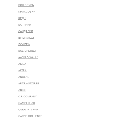
ВСЯ ОБУВЬ
КРОССОВКИ
КЕДЫ
БОТИНКИ
САНДАЛИИ
ШЛЕПАНЦЫ
ЛОФЕРЫ
ВСЕ БРЕНДЫ
A-COLD-WALL*
AKILA
ALTRA
ANGLAN
ARTE ANTWERP
ASICS
C.P. COMPANY
CAMPERLAB
CARHARTT WIP
CARNE BOLLENTE