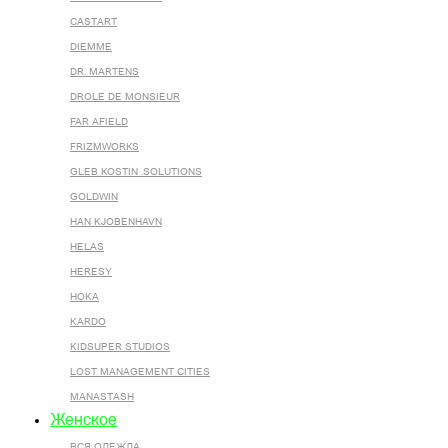
CASTART
DIEMME
DR. MARTENS
DROLE DE MONSIEUR
FAR AFIELD
FRIZMWORKS
GLEB KOSTIN .SOLUTIONS
GOLDWIN
HAN KJOBENHAVN
HELAS
HERESY
HOKA
KARDO
KIDSUPER STUDIOS
LOST MANAGEMENT CITIES
MANASTASH
Женское
ВСЯ ОДЕЖДА