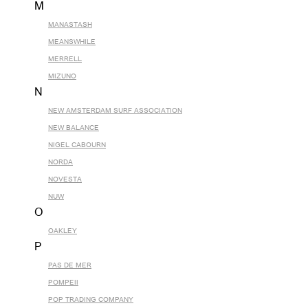
M
MANASTASH
MEANSWHILE
MERRELL
MIZUNO
N
NEW AMSTERDAM SURF ASSOCIATION
NEW BALANCE
NIGEL CABOURN
NORDA
NOVESTA
NUW
O
OAKLEY
P
PAS DE MER
POMPEII
POP TRADING COMPANY