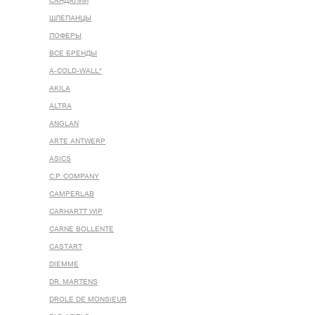
САНДАЛИИ
ШЛЕПАНЦЫ
ЛОФЕРЫ
ВСЕ БРЕНДЫ
A-COLD-WALL*
AKILA
ALTRA
ANGLAN
ARTE ANTWERP
ASICS
C.P. COMPANY
CAMPERLAB
CARHARTT WIP
CARNE BOLLENTE
CASTART
DIEMME
DR. MARTENS
DROLE DE MONSIEUR