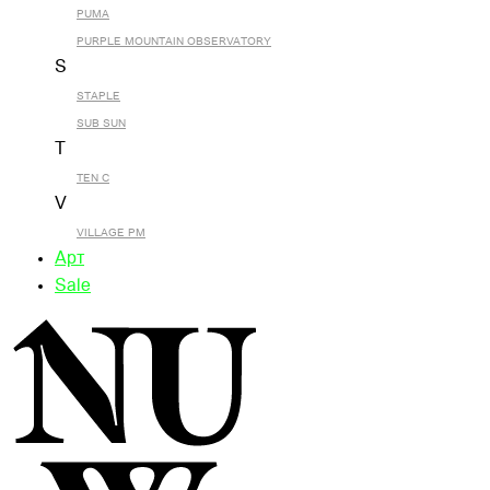
PUMA
PURPLE MOUNTAIN OBSERVATORY
S
STAPLE
SUB SUN
T
TEN C
V
VILLAGE PM
Арт
Sale