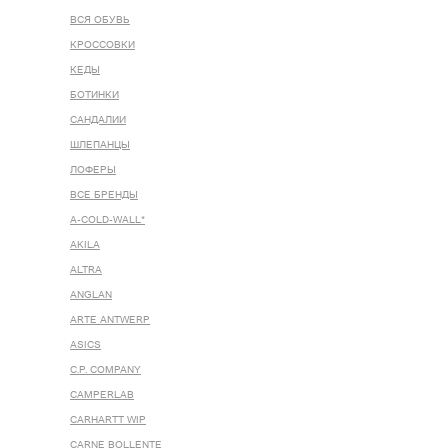
ВСЯ ОБУВЬ
КРОССОВКИ
КЕДЫ
БОТИНКИ
САНДАЛИИ
ШЛЕПАНЦЫ
ЛОФЕРЫ
ВСЕ БРЕНДЫ
A-COLD-WALL*
AKILA
ALTRA
ANGLAN
ARTE ANTWERP
ASICS
C.P. COMPANY
CAMPERLAB
CARHARTT WIP
CARNE BOLLENTE