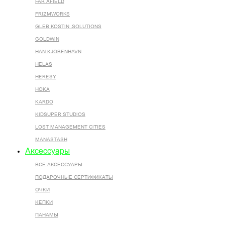
FAR AFIELD
FRIZMWORKS
GLEB KOSTIN .SOLUTIONS
GOLDWIN
HAN KJOBENHAVN
HELAS
HERESY
HOKA
KARDO
KIDSUPER STUDIOS
LOST MANAGEMENT CITIES
MANASTASH
Аксессуары
ВСЕ AКСЕССУАРЫ
ПОДАРОЧНЫЕ СЕРТИФИКАТЫ
ОЧКИ
КЕПКИ
ПАНАМЫ