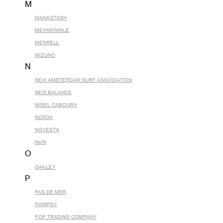
M
MANASTASH
MEANSWHILE
MERRELL
MIZUNO
N
NEW AMSTERDAM SURF ASSOCIATION
NEW BALANCE
NIGEL CABOURN
NORDA
NOVESTA
NUW
O
OAKLEY
P
PAS DE MER
POMPEII
POP TRADING COMPANY