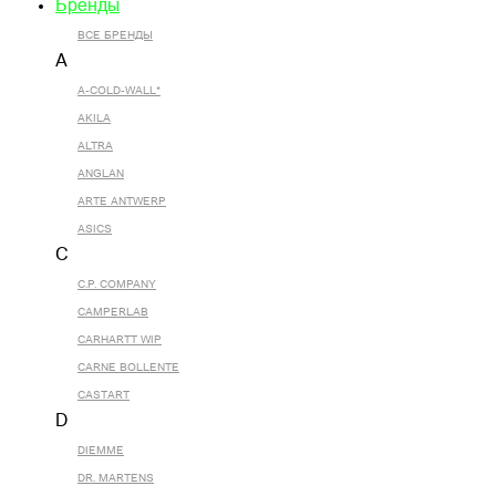
Бренды
ВСЕ БРЕНДЫ
A
A-COLD-WALL*
AKILA
ALTRA
ANGLAN
ARTE ANTWERP
ASICS
C
C.P. COMPANY
CAMPERLAB
CARHARTT WIP
CARNE BOLLENTE
CASTART
D
DIEMME
DR. MARTENS