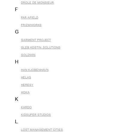
DROLE DE MONSIEUR
F
FAR AFIELD
FRIZMWORKS
G
GARMENT PROJECT
GLEB KOSTIN .SOLUTIONS
GOLDWIN
H
HAN KJOBENHAVN
HELAS
HERESY
HOKA
K
KARDO
KIDSUPER STUDIOS
L
LOST MANAGEMENT CITIES