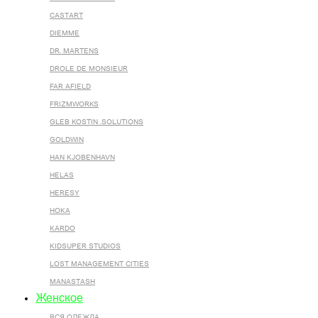
CASTART
DIEMME
DR. MARTENS
DROLE DE MONSIEUR
FAR AFIELD
FRIZMWORKS
GLEB KOSTIN .SOLUTIONS
GOLDWIN
HAN KJOBENHAVN
HELAS
HERESY
HOKA
KARDO
KIDSUPER STUDIOS
LOST MANAGEMENT CITIES
MANASTASH
Женское
ВСЯ ОДЕЖДА