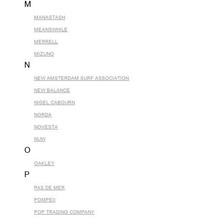
M
MANASTASH
MEANSWHILE
MERRELL
MIZUNO
N
NEW AMSTERDAM SURF ASSOCIATION
NEW BALANCE
NIGEL CABOURN
NORDA
NOVESTA
NUW
O
OAKLEY
P
PAS DE MER
POMPEII
POP TRADING COMPANY