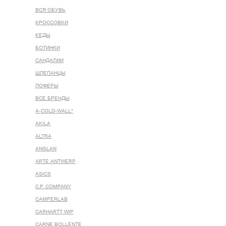
ВСЯ ОБУВЬ
КРОССОВКИ
КЕДЫ
БОТИНКИ
САНДАЛИИ
ШЛЕПАНЦЫ
ЛОФЕРЫ
ВСЕ БРЕНДЫ
A-COLD-WALL*
AKILA
ALTRA
ANGLAN
ARTE ANTWERP
ASICS
C.P. COMPANY
CAMPERLAB
CARHARTT WIP
CARNE BOLLENTE