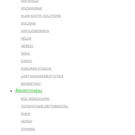
FAR AFIELD
FRIZMWORKS
GLEB KOSTIN .SOLUTIONS
GOLDWIN
HAN KJOBENHAVN
HELAS
HERESY
HOKA
KARDO
KIDSUPER STUDIOS
LOST MANAGEMENT CITIES
MANASTASH
Аксессуары
ВСЕ AКСЕССУАРЫ
ПОДАРОЧНЫЕ СЕРТИФИКАТЫ
ОЧКИ
КЕПКИ
ПАНАМЫ