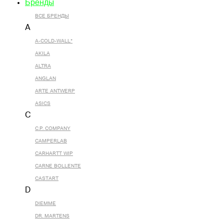
Бренды
ВСЕ БРЕНДЫ
A
A-COLD-WALL*
AKILA
ALTRA
ANGLAN
ARTE ANTWERP
ASICS
C
C.P. COMPANY
CAMPERLAB
CARHARTT WIP
CARNE BOLLENTE
CASTART
D
DIEMME
DR. MARTENS