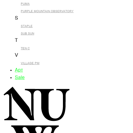
PUMA
PURPLE MOUNTAIN OBSERVATORY
S
STAPLE
SUB SUN
T
TEN C
V
VILLAGE PM
Арт
Sale