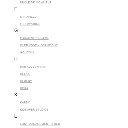
DROLE DE MONSIEUR
F
FAR AFIELD
FRIZMWORKS
G
GARMENT PROJECT
GLEB KOSTIN .SOLUTIONS
GOLDWIN
H
HAN KJOBENHAVN
HELAS
HERESY
HOKA
K
KARDO
KIDSUPER STUDIOS
L
LOST MANAGEMENT CITIES