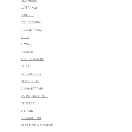
САНДАЛИИ
ШЛЕПАНЦЫ
ЛОФЕРЫ
ВСЕ БРЕНДЫ
A-COLD-WALL*
AKILA
ALTRA
ANGLAN
ARTE ANTWERP
ASICS
C.P. COMPANY
CAMPERLAB
CARHARTT WIP
CARNE BOLLENTE
CASTART
DIEMME
DR. MARTENS
DROLE DE MONSIEUR