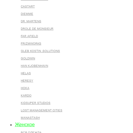
CASTART
DIEMME
DR. MARTENS
DROLE DE MONSIEUR
FAR AFIELD
FRIZMWORKS
GLEB KOSTIN .SOLUTIONS
GOLDWIN
HAN KJOBENHAVN
HELAS
HERESY
HOKA
KARDO
KIDSUPER STUDIOS
LOST MANAGEMENT CITIES
MANASTASH
Женское
ВСЯ ОДЕЖДА